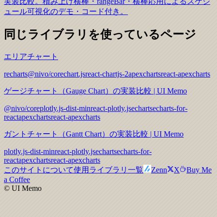
実装比較。積み上げ横棒・rangeBar・横棒応用によるスケジ
ュール可視化のデモ・コード付き。
同じライブラリを使っているページ
エリアチャート
recharts
@nivo/core
chart.js
react-chartjs-2
apexcharts
react-apexcharts
ゲージチャート（Gauge Chart）の実装比較 | UI Memo
@nivo/core
plotly.js-dist-min
react-plotly.js
echarts
echarts-for-
react
apexcharts
react-apexcharts
ガントチャート（Gantt Chart）の実装比較 | UI Memo
plotly.js-dist-min
react-plotly.js
echarts
echarts-for-
react
apexcharts
react-apexcharts
このサイトについて
使用ライブラリ一覧
Zenn
X
Buy Me
a Coffee
© UI Memo