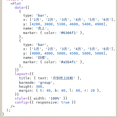
    <
Plot
      data
=
{[
        {
          type: 
'bar'
,
          x: [
'1月'
, 
'2月'
, 
'3月'
, 
'4月'
, 
'5月'
, 
'6月'
],
          y: [
4200
, 
3800
, 
5100
, 
4600
, 
5400
, 
4900
],
          name: 
'売上'
,
          marker: { color: 
'#6366f1'
 },
        },
        {
          type: 
'bar'
,
          x: [
'1月'
, 
'2月'
, 
'3月'
, 
'4月'
, 
'5月'
, 
'6月'
],
          y: [
4000
, 
4000
, 
5000
, 
4500
, 
5000
, 
5000
],
          name: 
'目標'
,
          marker: { color: 
'#a5b4fc'
 },
        },
      ]}
      layout
=
{{
        title: { text: 
'月別売上比較'
 },
        barmode: 
'group'
,
        height: 
300
,
        margin: { t: 
40
, b: 
40
, l: 
60
, r: 
20
 },
      }}
      style
=
{{ width: 
'100%'
 }}
      config
=
{{ responsive: 
true
 }}
    />
  );
}