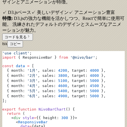
ザインとアニメーションが特徴。
✓ D3.jsベース
✓ 美しいデザイン
✓ アニメーション豊富
特徴:
D3.jsの強力な機能を活かしつつ、Reactで簡単に使用可
能。 洗練されたデフォルトのデザインとスムーズなアニメ
ーションが魅力。
コードを見る
tsx
コピー
'use client'
;
import
 { ResponsiveBar } 
from
 '@nivo/bar'
;
const
 data
 =
 [
  { month: 
'1月'
, sales: 
4200
, target: 
4000
 },
  { month: 
'2月'
, sales: 
3800
, target: 
4000
 },
  { month: 
'3月'
, sales: 
5100
, target: 
5000
 },
  { month: 
'4月'
, sales: 
4600
, target: 
4500
 },
  { month: 
'5月'
, sales: 
5400
, target: 
5000
 },
  { month: 
'6月'
, sales: 
4900
, target: 
5000
 },
];
export
 function
 NivoBarChart
() {
  return
 (
    <
div
 style
=
{{ height: 
300
 }}>
      <
ResponsiveBar
        data
=
{data}