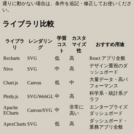
通りに動かない場合は、条件を追記・修正してお使いくださ
い。
ライブラリ比較
学習
カスタ
ライブラ
レンダリン
コス
マイズ
おすすめ用途
リ
グ
ト
性
Recharts
SVG
低
高
React アプリ全般
デザイン重視のダ
中
高
Nivo
SVG
ッシュボード
大量データ・高パ
低
中
Chart.js
Canvas
フォーマンス
科学系・統計系グ
中
高
Plotly.js
SVG/WebGL
ラフ
非常に
エンタープライズ
Apache
中
Canvas/SVG
ECharts
高い
ダッシュボード
ダッシュボード・
低
高
ApexCharts
SVG
業務アプリ全般