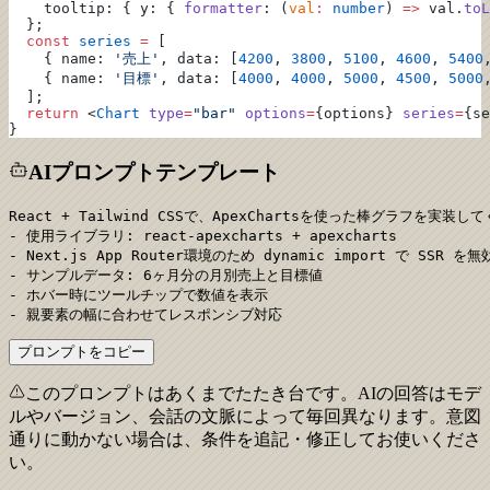
    tooltip: { y: { 
formatter
: (
val
:
 number
) 
=>
 val.
toL
  };
  const
 series
 =
 [
    { name: 
'売上'
, data: [
4200
, 
3800
, 
5100
, 
4600
, 
5400
    { name: 
'目標'
, data: [
4000
, 
4000
, 
5000
, 
4500
, 
5000
  ];
  return
 <
Chart
 type
=
"bar"
 options
=
{options} 
series
=
{se
}
AIプロンプトテンプレート
React + Tailwind CSSで、ApexChartsを使った棒グラフを実装し
- 使用ライブラリ: react-apexcharts + apexcharts

- Next.js App Router環境のため dynamic import で SSR を無
- サンプルデータ: 6ヶ月分の月別売上と目標値

- ホバー時にツールチップで数値を表示

- 親要素の幅に合わせてレスポンシブ対応
プロンプトをコピー
このプロンプトはあくまでたたき台です。AIの回答はモデ
ルやバージョン、会話の文脈によって毎回異なります。意図
通りに動かない場合は、条件を追記・修正してお使いくださ
い。