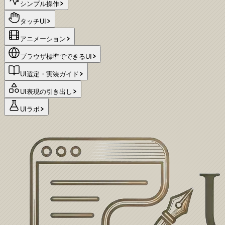
シンプル操作
タッチUI
アニメーション
ブラウザ標準でできるUI
UI選定・実装ガイド
UI表現の引き出し
UIラボ