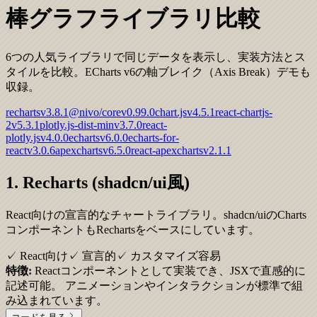
棒グラフライブラリ比較
6つの人気ライブラリで同じデータを表示し、実装方法とス
タイルを比較。ECharts v6の軸ブレイク（Axis Break）デモも
収録。
recharts
v
3.8.1
@nivo/core
v
0.99.0
chart.js
v
4.5.1
react-chartjs-
2
v
5.3.1
plotly.js-dist-min
v
3.7.0
react-
plotly.js
v
4.0.0
echarts
v
6.0.0
echarts-for-
react
v
3.0.6
apexcharts
v
6.5.0
react-apexcharts
v
2.1.1
1. Recharts (shadcn/ui風)
React向けの宣言的なチャートライブラリ。shadcn/uiのCharts
コンポーネントもRechartsをベースにしています。
✓ React向け
✓ 宣言的
✓ カスタマイズ容易
特徴:
Reactコンポーネントとして実装でき、JSXで直感的に
記述可能。 アニメーションやインタラクションが標準で組
み込まれています。