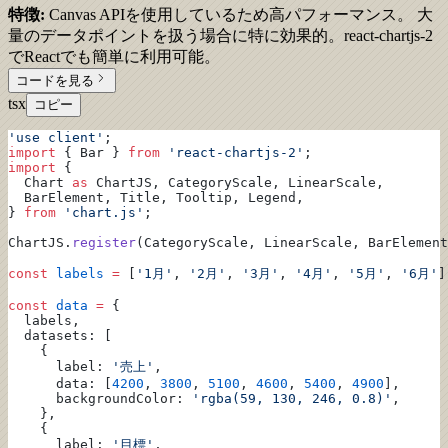
特徴:
Canvas APIを使用しているため高パフォーマンス。 大
量のデータポイントを扱う場合に特に効果的。react-chartjs-2
でReactでも簡単に利用可能。
コードを見る
tsx
コピー
'use client'
;
import
 { Bar } 
from
 'react-chartjs-2'
;
import
 {
  Chart 
as
 ChartJS, CategoryScale, LinearScale,
  BarElement, Title, Tooltip, Legend,
} 
from
 'chart.js'
;
ChartJS.
register
(CategoryScale, LinearScale, BarElement
const
 labels
 =
 [
'1月'
, 
'2月'
, 
'3月'
, 
'4月'
, 
'5月'
, 
'6月'
]
const
 data
 =
 {
  labels,
  datasets: [
    {
      label: 
'売上'
,
      data: [
4200
, 
3800
, 
5100
, 
4600
, 
5400
, 
4900
],
      backgroundColor: 
'rgba(59, 130, 246, 0.8)'
,
    },
    {
      label: 
'目標'
,