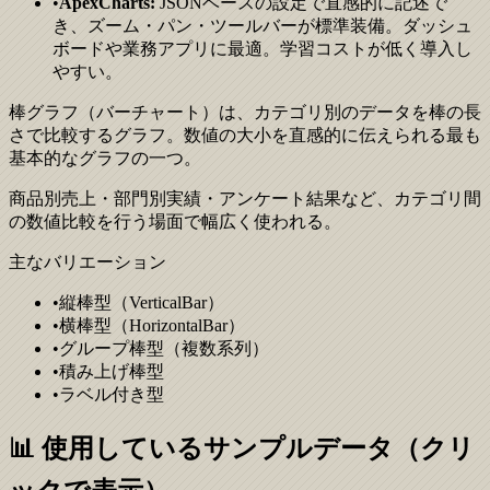
•
ApexCharts:
JSONベースの設定で直感的に記述で
き、ズーム・パン・ツールバーが標準装備。ダッシュ
ボードや業務アプリに最適。学習コストが低く導入し
やすい。
棒グラフ（バーチャート）は、カテゴリ別のデータを棒の長
さで比較するグラフ。数値の大小を直感的に伝えられる最も
基本的なグラフの一つ。
商品別売上・部門別実績・アンケート結果など、カテゴリ間
の数値比較を行う場面で幅広く使われる。
主なバリエーション
•
縦棒型（VerticalBar）
•
横棒型（HorizontalBar）
•
グループ棒型（複数系列）
•
積み上げ棒型
•
ラベル付き型
📊 使用しているサンプルデータ（クリ