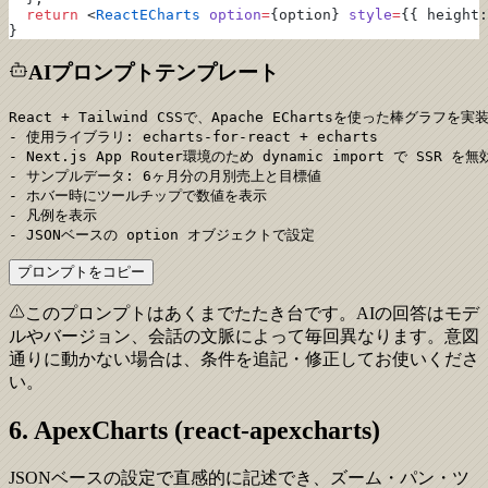
  return
 <
ReactECharts
 option
=
{option} 
style
=
{{ height:
}
AIプロンプトテンプレート
React + Tailwind CSSで、Apache EChartsを使った棒グラフを
- 使用ライブラリ: echarts-for-react + echarts

- Next.js App Router環境のため dynamic import で SSR を無
- サンプルデータ: 6ヶ月分の月別売上と目標値

- ホバー時にツールチップで数値を表示

- 凡例を表示

- JSONベースの option オブジェクトで設定
プロンプトをコピー
このプロンプトはあくまでたたき台です。AIの回答はモデ
ルやバージョン、会話の文脈によって毎回異なります。意図
通りに動かない場合は、条件を追記・修正してお使いくださ
い。
6. ApexCharts (react-apexcharts)
JSONベースの設定で直感的に記述でき、ズーム・パン・ツ