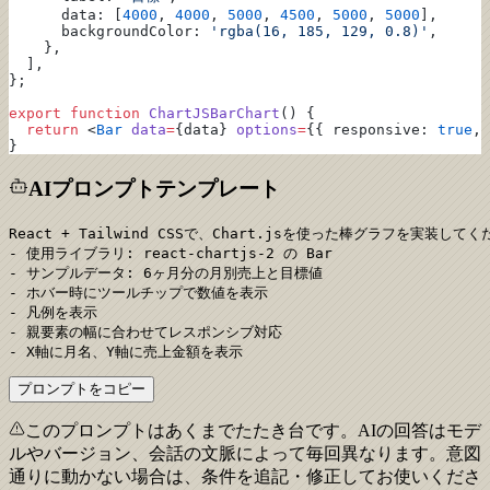
      data: [
4000
, 
4000
, 
5000
, 
4500
, 
5000
, 
5000
],
      backgroundColor: 
'rgba(16, 185, 129, 0.8)'
,
    },
  ],
};
export
 function
 ChartJSBarChart
() {
  return
 <
Bar
 data
=
{data} 
options
=
{{ responsive: 
true
, 
}
AIプロンプトテンプレート
React + Tailwind CSSで、Chart.jsを使った棒グラフを実装してく
- 使用ライブラリ: react-chartjs-2 の Bar

- サンプルデータ: 6ヶ月分の月別売上と目標値

- ホバー時にツールチップで数値を表示

- 凡例を表示

- 親要素の幅に合わせてレスポンシブ対応

- X軸に月名、Y軸に売上金額を表示
プロンプトをコピー
このプロンプトはあくまでたたき台です。AIの回答はモデ
ルやバージョン、会話の文脈によって毎回異なります。意図
通りに動かない場合は、条件を追記・修正してお使いくださ