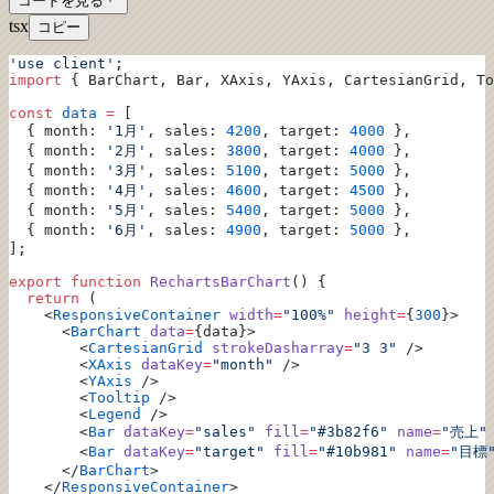
コードを見る
tsx
コピー
'use client'
;
import
 { BarChart, Bar, XAxis, YAxis, CartesianGrid, To
const
 data
 =
 [
  { month: 
'1月'
, sales: 
4200
, target: 
4000
 },
  { month: 
'2月'
, sales: 
3800
, target: 
4000
 },
  { month: 
'3月'
, sales: 
5100
, target: 
5000
 },
  { month: 
'4月'
, sales: 
4600
, target: 
4500
 },
  { month: 
'5月'
, sales: 
5400
, target: 
5000
 },
  { month: 
'6月'
, sales: 
4900
, target: 
5000
 },
];
export
 function
 RechartsBarChart
() {
  return
 (
    <
ResponsiveContainer
 width
=
"100%"
 height
=
{
300
}>
      <
BarChart
 data
=
{data}>
        <
CartesianGrid
 strokeDasharray
=
"3 3"
 />
        <
XAxis
 dataKey
=
"month"
 />
        <
YAxis
 />
        <
Tooltip
 />
        <
Legend
 />
        <
Bar
 dataKey
=
"sales"
 fill
=
"#3b82f6"
 name
=
"売上"
        <
Bar
 dataKey
=
"target"
 fill
=
"#10b981"
 name
=
"目標
      </
BarChart
>
    </
ResponsiveContainer
>