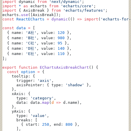
import
 dynamic 
from
 'next/dynamic'
;
import
 *
 as
 echarts 
from
 'echarts/core'
;
import
 { AxisBreak } 
from
 'echarts/features'
;
echarts.
use
([AxisBreak]);
const
 ReactECharts
 =
 dynamic
(() 
=>
 import
(
'echarts-for-
const
 data
 =
 [
  { name: 
'A社'
, value: 
120
 },
  { name: 
'B社'
, value: 
980
 },
  { name: 
'C社'
, value: 
95
 },
  { name: 
'D社'
, value: 
140
 },
  { name: 
'E社'
, value: 
110
 },
];
export
 function
 EChartsAxisBreakChart
() {
  const
 option
 =
 {
    tooltip: {
      trigger: 
'axis'
,
      axisPointer: { type: 
'shadow'
 },
    },
    xAxis: {
      type: 
'category'
,
      data: data.
map
(
d
 =>
 d.name),
    },
    yAxis: {
      type: 
'value'
,
      breaks: [
        { start: 
250
, end: 
800
 },
      ],