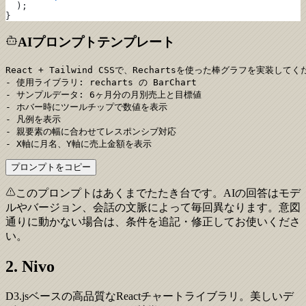
  );
}
AIプロンプトテンプレート
React + Tailwind CSSで、Rechartsを使った棒グラフを実装してく
- 使用ライブラリ: recharts の BarChart

- サンプルデータ: 6ヶ月分の月別売上と目標値

- ホバー時にツールチップで数値を表示

- 凡例を表示

- 親要素の幅に合わせてレスポンシブ対応

- X軸に月名、Y軸に売上金額を表示
プロンプトをコピー
このプロンプトはあくまでたたき台です。AIの回答はモデ
ルやバージョン、会話の文脈によって毎回異なります。意図
通りに動かない場合は、条件を追記・修正してお使いくださ
い。
2. Nivo
D3.jsベースの高品質なReactチャートライブラリ。美しいデ