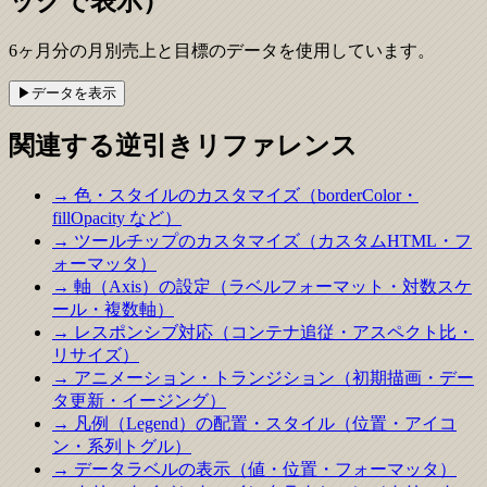
ックで表示）
6ヶ月分の月別売上と目標のデータを使用しています。
▶
データを
表示
関連する逆引きリファレンス
→ 色・スタイルのカスタマイズ（borderColor・
fillOpacity など）
→ ツールチップのカスタマイズ（カスタムHTML・フ
ォーマッタ）
→ 軸（Axis）の設定（ラベルフォーマット・対数スケ
ール・複数軸）
→ レスポンシブ対応（コンテナ追従・アスペクト比・
リサイズ）
→ アニメーション・トランジション（初期描画・デー
タ更新・イージング）
→ 凡例（Legend）の配置・スタイル（位置・アイコ
ン・系列トグル）
→ データラベルの表示（値・位置・フォーマッタ）