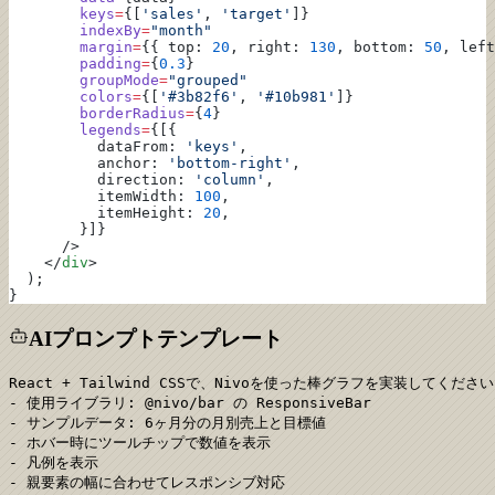
        keys
=
{[
'sales'
, 
'target'
]}
        indexBy
=
"month"
        margin
=
{{ top: 
20
, right: 
130
, bottom: 
50
, left
        padding
=
{
0.3
}
        groupMode
=
"grouped"
        colors
=
{[
'#3b82f6'
, 
'#10b981'
]}
        borderRadius
=
{
4
}
        legends
=
{[{
          dataFrom: 
'keys'
,
          anchor: 
'bottom-right'
,
          direction: 
'column'
,
          itemWidth: 
100
,
          itemHeight: 
20
,
        }]}
      />
    </
div
>
  );
}
AIプロンプトテンプレート
React + Tailwind CSSで、Nivoを使った棒グラフを実装してください
- 使用ライブラリ: @nivo/bar の ResponsiveBar

- サンプルデータ: 6ヶ月分の月別売上と目標値

- ホバー時にツールチップで数値を表示

- 凡例を表示

- 親要素の幅に合わせてレスポンシブ対応
