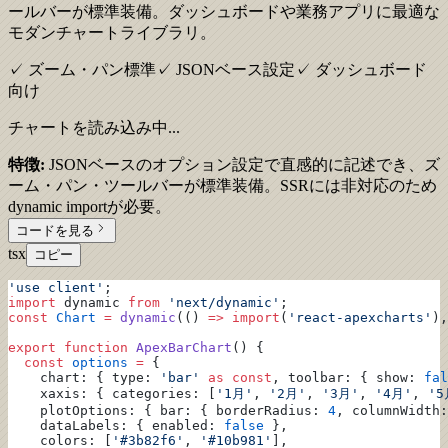
ールバーが標準装備。ダッシュボードや業務アプリに最適な
モダンチャートライブラリ。
✓ ズーム・パン標準
✓ JSONベース設定
✓ ダッシュボード
向け
チャートを読み込み中...
特徴:
JSONベースのオプション設定で直感的に記述でき、ズ
ーム・パン・ツールバーが標準装備。SSRには非対応のため
dynamic importが必要。
コードを見る
tsx
コピー
'use client'
;
import
 dynamic 
from
 'next/dynamic'
;
const
 Chart
 =
 dynamic
(() 
=>
 import
(
'react-apexcharts'
),
export
 function
 ApexBarChart
() {
  const
 options
 =
 {
    chart: { type: 
'bar'
 as
 const
, toolbar: { show: 
fal
    xaxis: { categories: [
'1月'
, 
'2月'
, 
'3月'
, 
'4月'
, 
'5
    plotOptions: { bar: { borderRadius: 
4
, columnWidth:
    dataLabels: { enabled: 
false
 },
    colors: [
'#3b82f6'
, 
'#10b981'
],