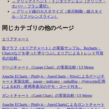
→ クリックイベント・インタラクション（クリック・
ホバー・ブラシ選択）
→ グリッド線のカスタマイズ（表示制御・線スタイ
ル・リファレンスライン）
同じカテゴリの他のページ
エリアチャート
面グラフ（エリアチャート）の実装サンプル。Recharts・
Chart.jsなどを使った塗りつぶしエリアによるトレンド可視
化の比較。
ゲージチャート（Gauge Chart）の実装比較 | UI Memo
Apache ECharts・Plotly.js・ApexCharts・Nivoによるゲージチ
ャート実装比較。gauge・indicator・radialBar・@nivo/pie応用
によるKPI・使用率表示のデモ・コード付き。
ガントチャート（Gantt Chart）の実装比較 | UI Memo
Apache ECharts・Plotly.js・ApexChartsによるガントチャート