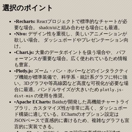
選択のポイント
•
Recharts:
Reactプロジェクトで標準的なチャートが必
要な場合。 shadcn/uiと組み合わせる場合にも最適。
•
Nivo:
デザイン性を重視し、美しいアニメーションが
欲しい場合。 ダッシュボードやプレゼンテーション向
け。
•
Chart.js:
大量のデータポイントを扱う場合や、 パフ
ォーマンスが重要な場合。広く使われているため情報
も豊富。
•
Plotly.js:
ズーム・パン・ホバーなどのインタラクティ
ブ機能が標準装備で、科学系・統計系グラフに特に強
い。3Dグラフや等高線図など高度な可視化が必要な場
合に最適。バンドルサイズが大きいため
plotly.js-
の使用を推奨。
dist-min
•
Apache ECharts:
Baiduが開発した高機能チャートライ
ブラリ。カスタマイズ性が非常に高く、ダッシュボー
ド構築に適している。EChartsのオプション設定は
JSONベースで直感的に書けるため、複雑なグラフも宣
言的に実装できる。