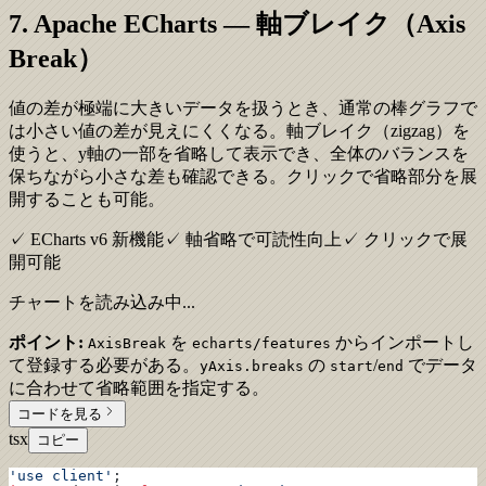
7. Apache ECharts — 軸ブレイク（Axis
Break）
値の差が極端に大きいデータを扱うとき、通常の棒グラフで
は小さい値の差が見えにくくなる。軸ブレイク（zigzag）を
使うと、y軸の一部を省略して表示でき、全体のバランスを
保ちながら小さな差も確認できる。クリックで省略部分を展
開することも可能。
✓ ECharts v6 新機能
✓ 軸省略で可読性向上
✓ クリックで展
開可能
チャートを読み込み中...
ポイント:
を
からインポートし
AxisBreak
echarts/features
て登録する必要がある。
の
/
でデータ
yAxis.breaks
start
end
に合わせて省略範囲を指定する。
コードを見る
tsx
コピー
'use client'
;