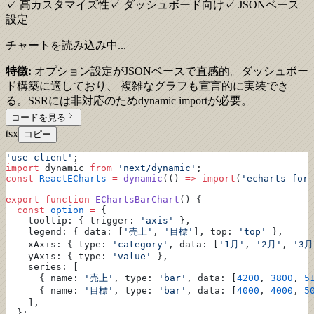
✓ 高カスタマイズ性
✓ ダッシュボード向け
✓ JSONベース
設定
チャートを読み込み中...
特徴:
オプション設定がJSONベースで直感的。ダッシュボー
ド構築に適しており、 複雑なグラフも宣言的に実装でき
る。SSRには非対応のためdynamic importが必要。
コードを見る
tsx
コピー
'use client'
;
import
 dynamic 
from
 'next/dynamic'
;
const
 ReactECharts
 =
 dynamic
(() 
=>
 import
(
'echarts-for-
export
 function
 EChartsBarChart
() {
  const
 option
 =
 {
    tooltip: { trigger: 
'axis'
 },
    legend: { data: [
'売上'
, 
'目標'
], top: 
'top'
 },
    xAxis: { type: 
'category'
, data: [
'1月'
, 
'2月'
, 
'3月
    yAxis: { type: 
'value'
 },
    series: [
      { name: 
'売上'
, type: 
'bar'
, data: [
4200
, 
3800
, 
5
      { name: 
'目標'
, type: 
'bar'
, data: [
4000
, 
4000
, 
5
    ],
  };