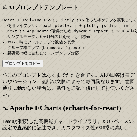
AIプロンプトテンプレート
React + Tailwind CSSで、Plotly.jsを使った棒グラフを実装して
- 使用ライブラリ: react-plotly.js + plotly.js-dist-min

- Next.js App Router環境のため dynamic import で SSR を無
- サンプルデータ: 6ヶ月分の月別売上と目標値

- ホバー時にツールチップで数値を表示

- グループ棒グラフ（barmode: 'group'）

- 親要素の幅に合わせてレスポンシブ対応
プロンプトをコピー
このプロンプトはあくまでたたき台です。AIの回答はモデ
ルやバージョン、会話の文脈によって毎回異なります。意図
通りに動かない場合は、条件を追記・修正してお使いくださ
い。
5. Apache ECharts (echarts-for-react)
Baiduが開発した高機能チャートライブラリ。JSONベースの
設定で直感的に記述でき、カスタマイズ性が非常に高い。