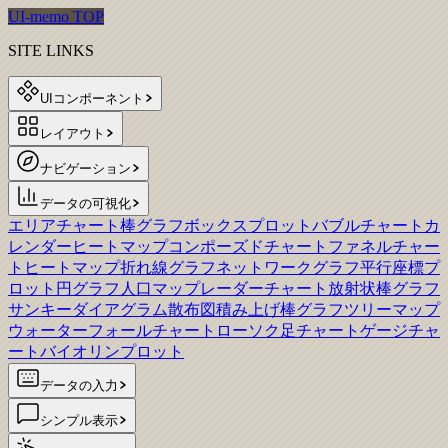
UI-memo TOP
SITE LINKS
UIコンポーネント
レイアウト
ナビゲーション
データの可視化
エリアチャート
棒グラフ
ボックスプロット
バブルチャート
カ
レンダーヒートマップ
コンポーズドチャート
ファネルチャー
ト
ヒートマップ
折れ線グラフ
ネットワークグラフ
平行座標プ
ロット
円グラフ
人口マップ
レーダーチャート
放射状棒グラフ
サンキーダイアグラム
散布図
積み上げ棒グラフ
ツリーマップ
ウォーターフォールチャート
ローソク足チャート
ゲージチャ
ート
バイオリンプロット
データの入力
シンプル表示