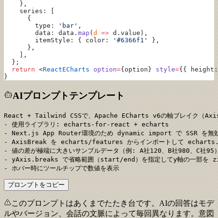
    },
    series: [
      {
        type: 
'bar'
,
        data: data.
map
(
d
 =>
 d.value),
        itemStyle: { color: 
'#6366f1'
 },
      },
    ],
  };
  return
 <
ReactECharts
 option
=
{option} 
style
=
{{ height:
}
AIプロンプトテンプレート
React + Tailwind CSSで、Apache ECharts v6の軸ブレイ
- 使用ライブラリ: echarts-for-react + echarts

- Next.js App Router環境のため dynamic import で SSR を無
- AxisBreak を echarts/features からインポートして echarts
- 値の差が極端に大きいサンプルデータ（例: A社120、B社980、C社95）
- yAxis.breaks で省略範囲（start/end）を指定してy軸の一部を zi
- ホバー時にツールチップで数値を表示
プロンプトをコピー
このプロンプトはあくまでたたき台です。AIの回答はモデ
ルやバージョン、会話の文脈によって毎回異なります。意図