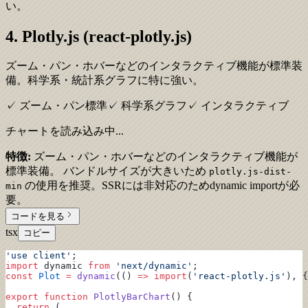
い。
4. Plotly.js (react-plotly.js)
ズーム・パン・ホバーなどのインタラクティブ機能が標準装
備。科学系・統計系グラフに特に強い。
✓ ズーム・パン標準
✓ 科学系グラフ
✓ インタラクティブ
チャートを読み込み中...
特徴:
ズーム・パン・ホバーなどのインタラクティブ機能が
標準装備。 バンドルサイズが大きいため
plotly.js-dist-
の使用を推奨。SSRには非対応のためdynamic importが必
min
要。
コードを見る
tsx
コピー
'use client'
;
import
 dynamic 
from
 'next/dynamic'
;
const
 Plot
 =
 dynamic
(() 
=>
 import
(
'react-plotly.js'
), {
export
 function
 PlotlyBarChart
() {
  return
 (