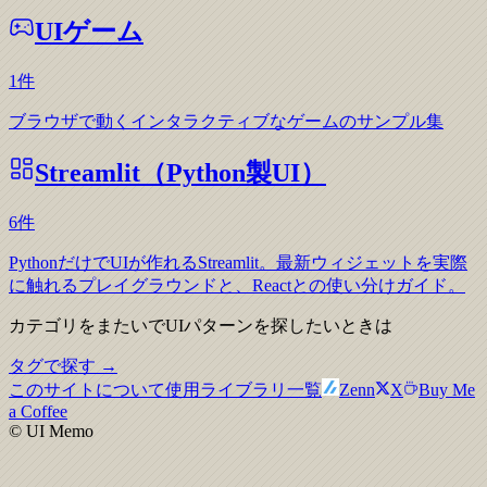
UIゲーム
1
件
ブラウザで動くインタラクティブなゲームのサンプル集
Streamlit（Python製UI）
6
件
PythonだけでUIが作れるStreamlit。最新ウィジェットを実際
に触れるプレイグラウンドと、Reactとの使い分けガイド。
カテゴリをまたいでUIパターンを探したいときは
タグで探す →
このサイトについて
使用ライブラリ一覧
Zenn
X
Buy Me
a Coffee
© UI Memo