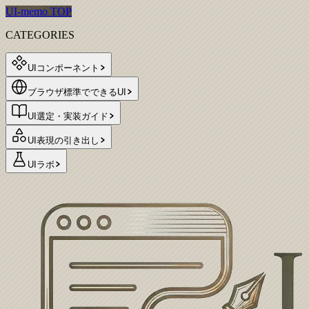
UI-memo TOP
CATEGORIES
UIコンポーネント
ブラウザ標準でできるUI
UI選定・実装ガイド
UI表現の引き出し
UIラボ