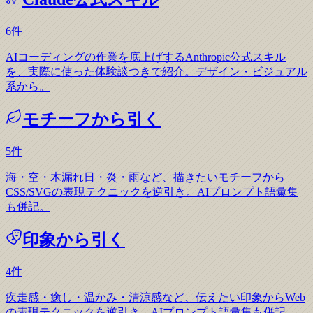
6
件
AIコーディングの作業を底上げするAnthropic公式スキル
を、実際に使った体験談つきで紹介。デザイン・ビジュアル
系から。
モチーフから引く
5
件
海・空・木漏れ日・炎・雨など、描きたいモチーフから
CSS/SVGの表現テクニックを逆引き。AIプロンプト語彙集
も併記。
印象から引く
4
件
疾走感・癒し・温かみ・清涼感など、伝えたい印象からWeb
の表現テクニックを逆引き。AIプロンプト語彙集も併記。