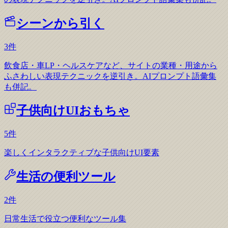
シーンから引く
3
件
飲食店・車LP・ヘルスケアなど、サイトの業種・用途から
ふさわしい表現テクニックを逆引き。AIプロンプト語彙集
も併記。
子供向けUIおもちゃ
5
件
楽しくインタラクティブな子供向けUI要素
生活の便利ツール
2
件
日常生活で役立つ便利なツール集