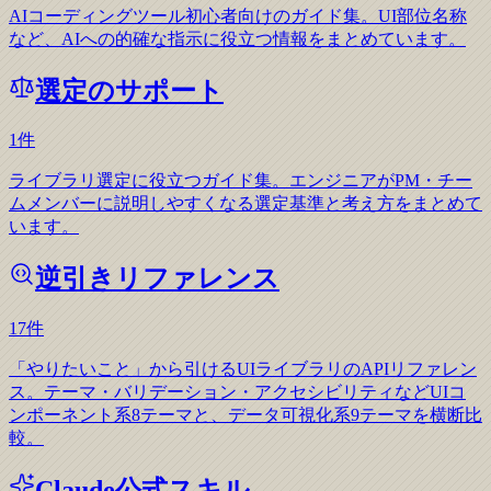
AIコーディングツール初心者向けのガイド集。UI部位名称
など、AIへの的確な指示に役立つ情報をまとめています。
選定のサポート
1
件
ライブラリ選定に役立つガイド集。エンジニアがPM・チー
ムメンバーに説明しやすくなる選定基準と考え方をまとめて
います。
逆引きリファレンス
17
件
「やりたいこと」から引けるUIライブラリのAPIリファレン
ス。テーマ・バリデーション・アクセシビリティなどUIコ
ンポーネント系8テーマと、データ可視化系9テーマを横断比
較。
Claude公式スキル