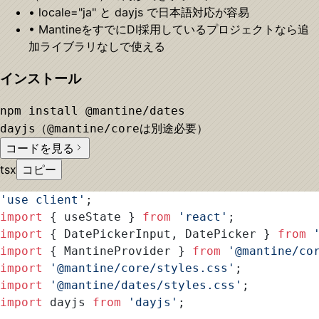
• locale="ja" と dayjs で日本語対応が容易
• MantineをすでにDI採用しているプロジェクトなら追
加ライブラリなしで使える
インストール
npm install @mantine/dates
dayjs（@mantine/coreは別途必要）
コードを見る
tsx
コピー
'use client'
;
import
 { useState } 
from
 'react'
;
import
 { DatePickerInput, DatePicker } 
from
 
import
 { MantineProvider } 
from
 '@mantine/co
import
 '@mantine/core/styles.css'
;
import
 '@mantine/dates/styles.css'
;
import
 dayjs 
from
 'dayjs'
;