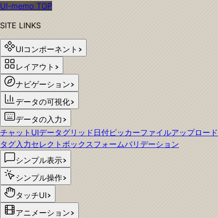
UI-memo TOP
SITE LINKS
UIコンポーネント
レイアウト
ナビゲーション
データの可視化
データの入力
チャットUI
データグリッド
日付ピッカー
ファイルアップロード
タグ入力
セレクトボックス
フォームバリデーション
シンプル表示
シンプル操作
タッチUI
アニメーション