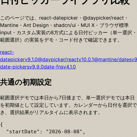
このページでは、react-datepicker・@daypicker/react・
Mantine・Ant Design・shadcn/ui・MUI X・ブラウザ標準
input・カスタム実装の8方式による日付ピッカー（単一選択・
範囲選択）の実装をデモ・コード付きで確認できます。
react-
datepicker
v
9.1.0
@daypicker/react
v
10.0.1
@mantine/dates
v
9
date-pickers
v
9.9.0
date-fns
v
4.1.0
共通の初期設定
範囲選択デモでは本日から7日後まで、単一選択デモでは本日
を初期値として設定しています。カレンダーから日付を選択で
き、選択結果がリアルタイムに表示されます。
{

  "startDate": "2026-08-08",
