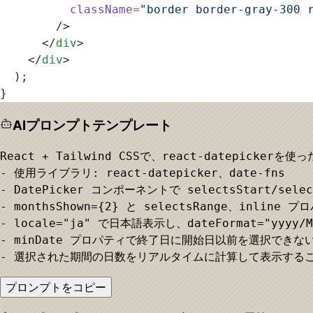
          className
=
"border border-gray-300 
        />
      </
div
>
    </
div
>
  );
}
AIプロンプトテンプレート
React + Tailwind CSSで、react-datepick
- 使用ライブラリ: react-datepicker、date-fns

- DatePicker コンポーネントで selectsStart/
- monthsShown={2} と selectsRange、inl
- locale="ja" で日本語表示し、dateFormat="yyyy
- minDate プロパティで終了日に開始日以前を選択できな
- 選択された期間の日数をリアルタイムに計算して表示する
プロンプトをコピー