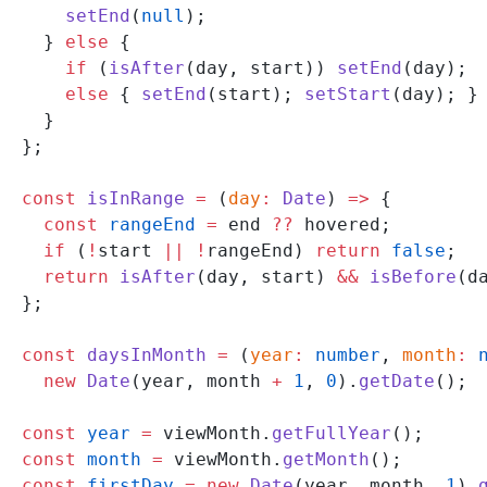
      setEnd
(
null
);
    } 
else
 {
      if
 (
isAfter
(day, start)) 
setEnd
(day);
      else
 { 
setEnd
(start); 
setStart
(day); }
    }
  };
  const
 isInRange
 =
 (
day
:
 Date
) 
=>
 {
    const
 rangeEnd
 =
 end 
??
 hovered;
    if
 (
!
start 
||
 !
rangeEnd) 
return
 false
;
    return
 isAfter
(day, start) 
&&
 isBefore
(d
  };
  const
 daysInMonth
 =
 (
year
:
 number
, 
month
:
 
    new
 Date
(year, month 
+
 1
, 
0
).
getDate
();
  const
 year
 =
 viewMonth.
getFullYear
();
  const
 month
 =
 viewMonth.
getMonth
();
  const
 firstDay
 =
 new
 Date
(year, month, 
1
).