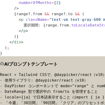
        numberOfMonths
=
{
2
}
      />
      {range?.from 
&&
 range?.to 
&&
 (
        <
p
 className
=
"text-sm text-gray-600 
          選択期間: {range.from.
toLocaleDateSt
        </
p
>
      )}
    </
div
>
  );
}
AIプロンプトテンプレート
React + Tailwind CSSで、@daypicker/rea
- 使用ライブラリ: @daypicker/react（v10）

- DayPicker コンポーネントで mode="range" と 
- DateRange 型で選択中の from/to を管理すること

- locale={ja} で日本語表示すること（import { ja } fr
- 「今週」「30日間」「90日間」「クリア」のプリセットボ