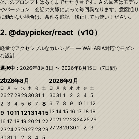
このプロンプトはあくまでたたき台です。AIの回答はモデル
やバージョン、会話の文脈によって毎回異なります。意図通り
に動かない場合は、条件を追記・修正してお使いください。
2. @daypicker/react（v10）
軽量でアクセシブルなカレンダー — WAI-ARIA対応でモダン
な設計
選択中：
2026年8月8日
〜
2026年8月15日
（
7
日間）
2026年8月
2026年9月
日
月
火
水
木
金
土
日
月
火
水
木
金
土
26
27
28
29
30
31
1
30
31
1
2
3
4
5
6
7
8
9
10
11
12
2
3
4
5
6
7
8
13
14
15
16
17
18
19
9
10
11
12
13
14
15
20
21
22
23
24
25
26
16
17
18
19
20
21
22
27
28
29
30
1
2
3
23
24
25
26
27
28
29
30
31
1
2
3
4
5