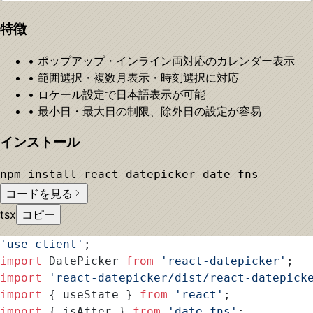
特徴
• ポップアップ・インライン両対応のカレンダー表示
• 範囲選択・複数月表示・時刻選択に対応
• ロケール設定で日本語表示が可能
• 最小日・最大日の制限、除外日の設定が容易
インストール
npm install react-datepicker date-fns
コードを見る
tsx
コピー
'use client'
;
import
 DatePicker 
from
 'react-datepicker'
;
import
 'react-datepicker/dist/react-datepick
import
 { useState } 
from
 'react'
;
import
 { isAfter } 
from
 'date-fns'
;