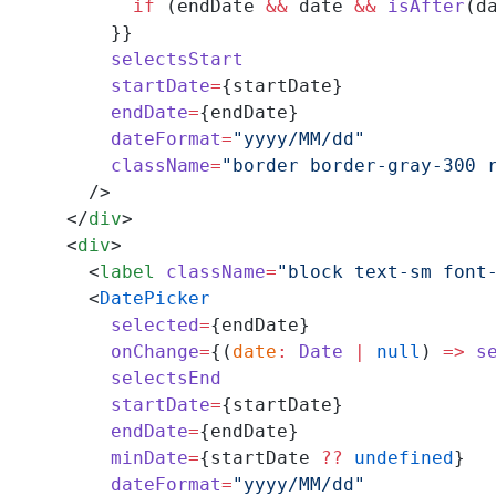
            if
 (endDate 
&&
 date 
&&
 isAfter
(d
          }}
          selectsStart
          startDate
=
{startDate}
          endDate
=
{endDate}
          dateFormat
=
"yyyy/MM/dd"
          className
=
"border border-gray-300 
        />
      </
div
>
      <
div
>
        <
label
 className
=
"block text-sm font
        <
DatePicker
          selected
=
{endDate}
          onChange
=
{(
date
:
 Date
 |
 null
) 
=>
 s
          selectsEnd
          startDate
=
{startDate}
          endDate
=
{endDate}
          minDate
=
{startDate 
??
 undefined
}
          dateFormat
=
"yyyy/MM/dd"