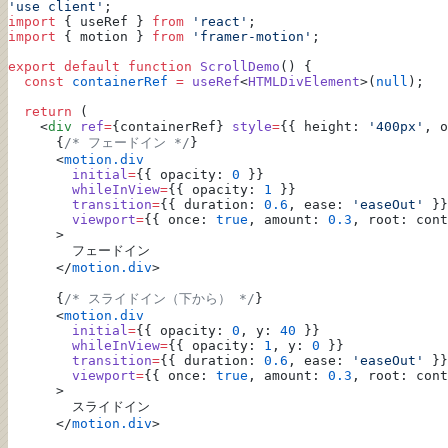
'use client'
;
import
 { useRef } 
from
 'react'
;
import
 { motion } 
from
 'framer-motion'
;
export
 default
 function
 ScrollDemo
() {
  const
 containerRef
 =
 useRef
<
HTMLDivElement
>(
null
);
  return
 (
    <
div
 ref
=
{containerRef} 
style
=
{{ height: 
'400px'
, o
      {
/* フェードイン */
}
      <
motion.div
        initial
=
{{ opacity: 
0
 }}
        whileInView
=
{{ opacity: 
1
 }}
        transition
=
{{ duration: 
0.6
, ease: 
'easeOut'
 }}
        viewport
=
{{ once: 
true
, amount: 
0.3
, root: cont
      >
        フェードイン
      </
motion.div
>
      {
/* スライドイン（下から） */
}
      <
motion.div
        initial
=
{{ opacity: 
0
, y: 
40
 }}
        whileInView
=
{{ opacity: 
1
, y: 
0
 }}
        transition
=
{{ duration: 
0.6
, ease: 
'easeOut'
 }}
        viewport
=
{{ once: 
true
, amount: 
0.3
, root: cont
      >
        スライドイン
      </
motion.div
>