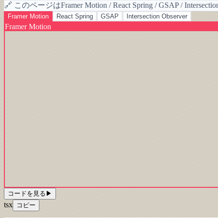
🔗
このページはFramer Motion / React Spring / GSAP / In
Framer Motion
React Spring
GSAP
Intersection Observer
Framer Motion
コードを見る
▶
tsx
コピー