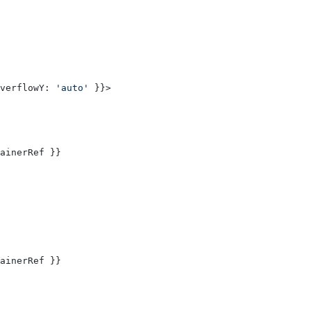
verflowY: 
'auto'
 }}>
ainerRef }}
ainerRef }}