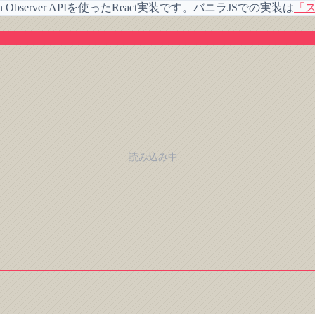
tersection Observer APIを使ったReact実装です。バニラJSでの実装は
「
読み込み中...