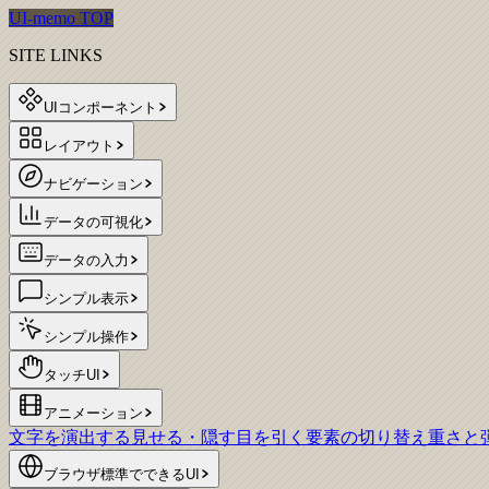
UI-memo TOP
SITE LINKS
UIコンポーネント
レイアウト
ナビゲーション
データの可視化
データの入力
シンプル表示
シンプル操作
タッチUI
アニメーション
文字を演出する
見せる・隠す
目を引く
要素の切り替え
重さと
ブラウザ標準でできるUI