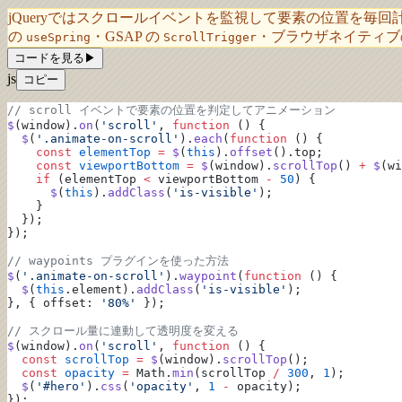
jQueryではスクロールイベントを監視して要素の位置を毎回計算
の
・GSAP の
・ブラウザネイティ
useSpring
ScrollTrigger
コードを見る
▶
js
コピー
// scroll イベントで要素の位置を判定してアニメーション
$
(window).
on
(
'scroll'
, 
function
 () {
  $
(
'.animate-on-scroll'
).
each
(
function
 () {
    const
 elementTop
 =
 $
(
this
).
offset
().top;
    const
 viewportBottom
 =
 $
(window).
scrollTop
() 
+
 $
(wi
    if
 (elementTop 
<
 viewportBottom 
-
 50
) {
      $
(
this
).
addClass
(
'is-visible'
);
    }
  });
});
// waypoints プラグインを使った方法
$
(
'.animate-on-scroll'
).
waypoint
(
function
 () {
  $
(
this
.element).
addClass
(
'is-visible'
);
}, { offset: 
'80%'
 });
// スクロール量に連動して透明度を変える
$
(window).
on
(
'scroll'
, 
function
 () {
  const
 scrollTop
 =
 $
(window).
scrollTop
();
  const
 opacity
 =
 Math.
min
(scrollTop 
/
 300
, 
1
);
  $
(
'#hero'
).
css
(
'opacity'
, 
1
 -
 opacity);
});