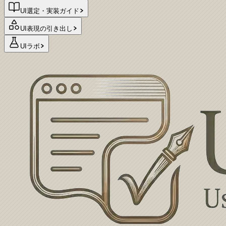
UI選定・実装ガイド
UI表現の引き出し
UIラボ