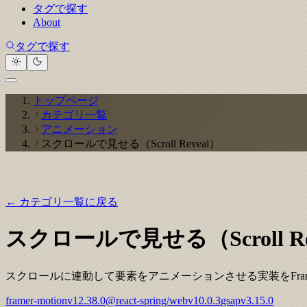
タグで探す
About
タグで探す
トップページ
カテゴリ一覧
アニメーション
スクロールで見せる（Scroll Reveal）
← カテゴリ一覧に戻る
スクロールで見せる（Scroll Re
スクロールに連動して要素をアニメーションさせる実装をFramer Motion / Rea
framer-motion
v
12.38.0
@react-spring/web
v
10.0.3
gsap
v
3.15.0