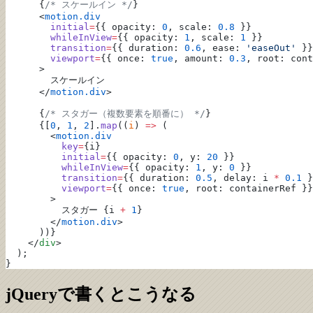
      {
/* スケールイン */
}
      <
motion.div
        initial
=
{{ opacity: 
0
, scale: 
0.8
 }}
        whileInView
=
{{ opacity: 
1
, scale: 
1
 }}
        transition
=
{{ duration: 
0.6
, ease: 
'easeOut'
 }}
        viewport
=
{{ once: 
true
, amount: 
0.3
, root: cont
      >
        スケールイン
      </
motion.div
>
      {
/* スタガー（複数要素を順番に） */
}
      {[
0
, 
1
, 
2
].
map
((
i
) 
=>
 (
        <
motion.div
          key
=
{i}
          initial
=
{{ opacity: 
0
, y: 
20
 }}
          whileInView
=
{{ opacity: 
1
, y: 
0
 }}
          transition
=
{{ duration: 
0.5
, delay: i 
*
 0.1
 }
          viewport
=
{{ once: 
true
, root: containerRef }}
        >
          スタガー {i 
+
 1
}
        </
motion.div
>
      ))}
    </
div
>
  );
}
jQueryで書くとこうなる