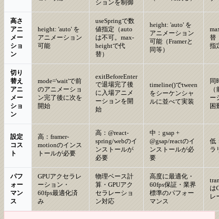
ションを制御
高さ
useSpringで数
height: 'auto' を
アニ
height: 'auto' を
値指定（auto
ma
アニメーション
メー
アニメーション
は不可。max-
替
可能（Framerと
ショ
可能
heightで代
指
同等）
ン
替）
切り
exitBeforeEnter
替え
mode='wait'で前
同
で退場完了後
timeline()でtween
アニ
のアニメーショ
（
に入場アニメ
をシーケンシャ
メー
ン完了後に次を
ー
ーションを開
ルに並べて実装
ショ
開始
困
始
ン
高：@react-
中：gsap +
設定
高：framer-
spring/webのイ
@gsap/reactのイ
低
コス
motionのインス
ンストールが
ンストールが必
ラ
ト
トールが必要
必要
要
パフ
GPUアクセラレ
物理ベース計
高度に最適化・
tra
ォー
ーション・
算・GPUアク
60fps保証・業界
は
マン
60fps最適化済
セラレーショ
標準のパフォー
レ
ス
み
ン対応
マンス