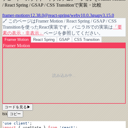
/ React Spring / GSAP / CSS Transitionで実装・比較
framer-motion
v
12.38.0
@react-spring/web
v
10.0.3
gsap
v
3.15.0
🔗
このページはFramer Motion / React Spring / GSAP / CSS
Transitionを使ったReact実装です。バニラJSでの実装は
「
要
素の表示・非表示
」
ページを参照してください。
Framer Motion
React Spring
GSAP
CSS Transition
Framer Motion
読み込み中...
コードを見る
▶
tsx
コピー
'use client'
;
import
 { useState } 
from
 'react'
;