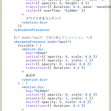
            exit
=
{{ opacity: 
0
, height: 
0
 }}
            transition
=
{{ duration: 
0.4
, ease: 
'easeInO
            style
=
{{ overflow: 
'hidden'
 }}
          >
            スライドするコンテンツ
          </
motion.div
>
        )}
      </
AnimatePresence
>
      {
/* mode="wait" で切り替えアニメーション */
}
      <
AnimatePresence
 mode
=
"wait"
>
        {visible 
?
 (
          <
motion.div
            key
=
"shown"
            initial
=
{{ opacity: 
0
, scale: 
0.8
 }}
            animate
=
{{ opacity: 
1
, scale: 
1
 }}
            exit
=
{{ opacity: 
0
, scale: 
0.8
 }}
            transition
=
{{ duration: 
0.3
 }}
          >
            表示中
          </
motion.div
>
        ) 
:
 (
          <
motion.div
            key
=
"hidden"
            initial
=
{{ opacity: 
0
, scale: 
0.8
 }}
            animate
=
{{ opacity: 
1
, scale: 
1
 }}
            exit
=
{{ opacity: 
0
, scale: 
0.8
 }}
            transition
=
{{ duration: 
0.3
 }}
          >