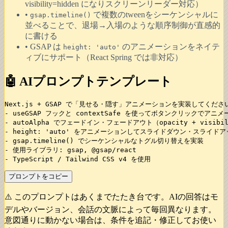
visibility=hidden になりスクリーンリーダー対応）
•
で複数のtweenをシーケンシャルに
gsap.timeline()
並べることで、退場→入場のような順序制御が直感的
に書ける
• GSAP は
のアニメーションをネイテ
height: 'auto'
ィブにサポート（React Spring では非対応）
🤖 AIプロンプトテンプレート
Next.js + GSAP で「見せる・隠す」アニメーションを実装してください
- useGSAP フックと contextSafe を使ってボタンクリックでアニ
- autoAlpha でフェードイン・フェードアウト（opacity + visibi
- height: 'auto' をアニメーションしてスライドダウン・スライドア
- gsap.timeline() でシーケンシャルなトグル切り替えを実装

- 使用ライブラリ: gsap, @gsap/react

- TypeScript / Tailwind CSS v4 を使用
プロンプトをコピー
⚠️ このプロンプトはあくまでたたき台です。AIの回答はモ
デルやバージョン、会話の文脈によって毎回異なります。
意図通りに動かない場合は、条件を追記・修正してお使い