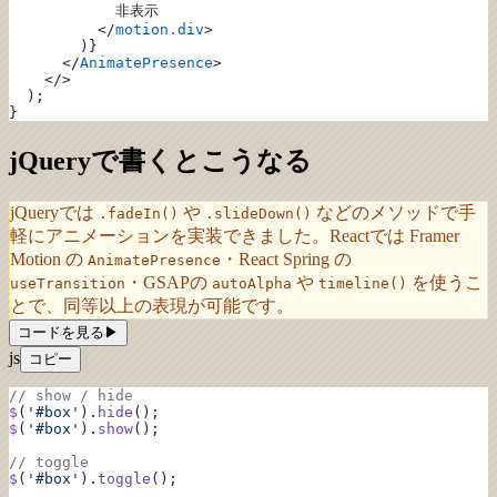
            非表示
          </
motion.div
>
        )}
      </
AnimatePresence
>
    </>
  );
}
jQueryで書くとこうなる
jQueryでは
や
などのメソッドで手
.fadeIn()
.slideDown()
軽にアニメーションを実装できました。Reactでは Framer
Motion の
・React Spring の
AnimatePresence
・GSAPの
や
を使うこ
useTransition
autoAlpha
timeline()
とで、同等以上の表現が可能です。
コードを見る
▶
js
コピー
// show / hide
$
(
'#box'
).
hide
();
$
(
'#box'
).
show
();
// toggle
$
(
'#box'
).
toggle
();