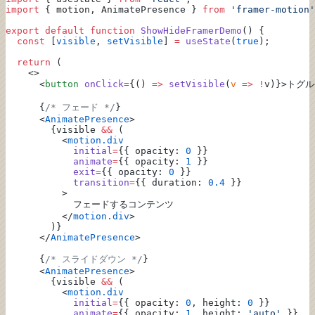
import
 { motion, AnimatePresence } 
from
 'framer-motion'
export
 default
 function
 ShowHideFramerDemo
() {
  const
 [
visible
, 
setVisible
] 
=
 useState
(
true
);
  return
 (
    <>
      <
button
 onClick
=
{() 
=>
 setVisible
(
v
 =>
 !
v)}>トグル
      {
/* フェード */
}
      <
AnimatePresence
>
        {visible 
&&
 (
          <
motion.div
            initial
=
{{ opacity: 
0
 }}
            animate
=
{{ opacity: 
1
 }}
            exit
=
{{ opacity: 
0
 }}
            transition
=
{{ duration: 
0.4
 }}
          >
            フェードするコンテンツ
          </
motion.div
>
        )}
      </
AnimatePresence
>
      {
/* スライドダウン */
}
      <
AnimatePresence
>
        {visible 
&&
 (
          <
motion.div
            initial
=
{{ opacity: 
0
, height: 
0
 }}
            animate
=
{{ opacity: 
1
, height: 
'auto'
 }}