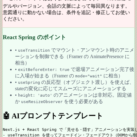
デルやバージョン、会話の文脈によって毎回異なります。
意図通りに動かない場合は、条件を追記・修正してお使い
ください。
React Spring のポイント
•
でマウント・アンマウント時のアニメ
useTransition
ーションを制御できる（Framer の AnimatePresence に
相当）
•
で退場アニメーション完了後
exitBeforeEnter: true
に入場が始まる（Framer の
に相当）
mode="wait"
•
の反応型（オブジェクト渡し）を使えば、
useSpring
stateの変化に応じてスムーズにアニメーションする
•
のアニメーションは非対応。固定値
height: 'auto'
か
を使う必要がある
useResizeObserver
🤖 AIプロンプトテンプレート
Next.js + React Spring で「見せる・隠す」アニメーションを実装
- useTransition を使ってフェードイン・フェードアウト（DOMから削