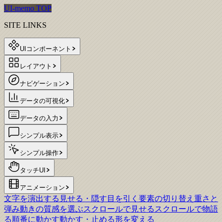
UI-memo TOP
SITE LINKS
UIコンポーネント
レイアウト
ナビゲーション
データの可視化
データの入力
シンプル表示
シンプル操作
タッチUI
アニメーション
文字を演出する
見せる・隠す
目を引く
要素の切り替え
重さと
弾み
動きの質感を選ぶ
スクロールで見せる
スクロールで物語
る
順番に動かす
動かす・止める
形を変える