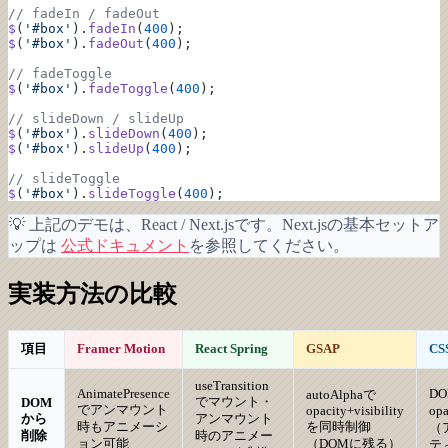
// fadeIn / fadeOut
$
(
'#box'
).
fadeIn
(
400
);
$
(
'#box'
).
fadeOut
(
400
);
// fadeToggle
$
(
'#box'
).
fadeToggle
(
400
);
// slideDown / slideUp
$
(
'#box'
).
slideDown
(
400
);
$
(
'#box'
).
slideUp
(
400
);
// slideToggle
$
(
'#box'
).
slideToggle
(
400
);
💡 上記のデモは、React / Next.jsです。Next.jsの基本セットア
ップは
公式ドキュメント
を参照してください。
実装方法の比較
項目
Framer Motion
React Spring
GSAP
CSS
useTransition
AnimatePresence
D
autoAlphaで
でマウント・
DOM
でアンマウント
opacity+visibility
op
から
アンマウント
時もアニメーシ
を同時制御
（
削除
時のアニメー
ョン可能
（DOMに残る）
テ