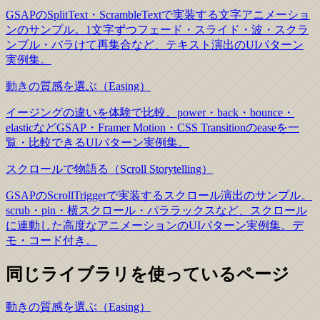
GSAPのSplitText・ScrambleTextで実装する文字アニメーショ
ンのサンプル。1文字ずつフェード・スライド・波・スクラ
ンブル・バラけて再集合など、テキスト演出のUIパターン
実例集。
動きの質感を選ぶ（Easing）
イージングの違いを体験で比較。power・back・bounce・
elasticなどGSAP・Framer Motion・CSS Transitionのeaseを一
覧・比較できるUIパターン実例集。
スクロールで物語る（Scroll Storytelling）
GSAPのScrollTriggerで実装するスクロール演出のサンプル。
scrub・pin・横スクロール・パララックスなど、スクロール
に連動した高度なアニメーションのUIパターン実例集。デ
モ・コード付き。
同じライブラリを使っているページ
動きの質感を選ぶ（Easing）