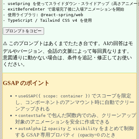
- useSpring を使ってスライドダウン・スライドアップ（高さアニメー
- exitBeforeEnter で退場完了後に入場アニメーションを開始

- 使用ライブラリ: @react-spring/web

- TypeScript / Tailwind CSS v4 を使用
プロンプトをコピー
⚠️ このプロンプトはあくまでたたき台です。AIの回答はモ
デルやバージョン、会話の文脈によって毎回異なります。
意図通りに動かない場合は、条件を追記・修正してお使い
ください。
GSAP のポイント
•
でスコープを限定
useGSAP(
{ scope: container }
)
し、コンポーネントのアンマウント時に自動でクリー
ンアップされる
•
で包んだ関数内でのみ、クリーンアップ
contextSafe
対象のアニメーションを安全に作成できる
•
は
と
をまとめて制御
autoAlpha
opacity
visibility
する GSAP 専用プロパティ（opacity=0 のとき