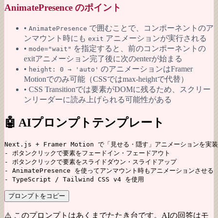
AnimatePresence のポイント
•
で囲むことで、コンポーネントのア
AnimatePresence
ンマウント時にも
アニメーションが実行される
exit
•
を指定すると、前のコンポーネントの
mode="wait"
exitアニメーション完了後に次のenterが始まる
•
のアニメーションはFramer
height: 0 → 'auto'
Motionでのみ可能（CSSではmax-heightで代替）
• CSS Transitionでは要素がDOMに残るため、スクリー
ンリーダーに読み上げられる可能性がある
🤖 AIプロンプトテンプレート
Next.js + Framer Motion で「見せる・隠す」アニメーションを実
- ボタンクリックで要素をフェードイン・フェードアウト

- ボタンクリックで要素をスライドダウン・スライドアップ

- AnimatePresence を使ってアンマウント時もアニメーションさせる

- TypeScript / Tailwind CSS v4 を使用
プロンプトをコピー
⚠️ このプロンプトはあくまでたたき台です。AIの回答はモ