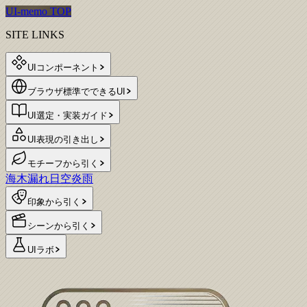
UI-memo TOP
SITE LINKS
UIコンポーネント
ブラウザ標準でできるUI
UI選定・実装ガイド
UI表現の引き出し
モチーフから引く
海
木漏れ日
空
炎
雨
印象から引く
シーンから引く
UIラボ