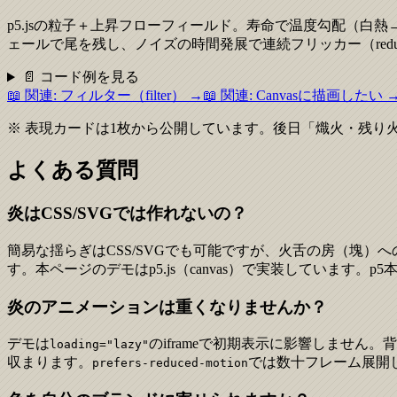
p5.jsの粒子＋上昇フローフィールド。寿命で温度勾配（
ェールで尾を残し、ノイズの時間発展で連続フリッカー（reduced
📄 コード例を見る
📖 関連:
フィルター（filter）
→
📖 関連:
Canvasに描画したい
※ 表現カードは1枚から公開しています。後日「熾火・残り
よくある質問
炎はCSS/SVGでは作れないの？
簡易な揺らぎはCSS/SVGでも可能ですが、火舌の房（塊
す。本ページのデモはp5.js（canvas）で実装しています。p5
炎のアニメーションは重くなりませんか？
デモは
のiframeで初期表示に影響しません。背
loading="lazy"
収まります。
では数十フレーム展開
prefers-reduced-motion