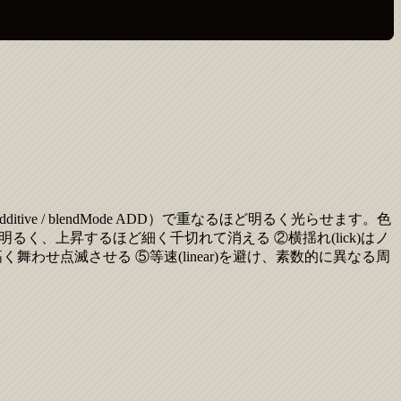
/ blendMode ADD）で重なるほど明るく光らせます。色
は太く明るく、上昇するほど細く千切れて消える ②横揺れ(lick)はノ
舞わせ点滅させる ⑤等速(linear)を避け、素数的に異なる周