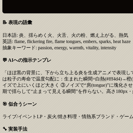
📝 表現の語彙
日本語:
炎、揺らめく火、火舌、火の粉、燃え上がる、熱気
英語:
flame, flickering fire, flame tongues, embers, sparks, heat haze
抽象キーワード:
passion, energy, warmth, vitality, intensity
💬 AIへの指示テンプレ
「ほぼ黒の背景に、下から立ち上る炎を生成アニメで表現してくださ
は粒子の寿命で温度勾配に：生まれた瞬間=白熱(#fff4d4)→橙(
イズで上にいくほど大きく ③ノイズで“房(tongue)”に塊
期で揺らして“止まって見える瞬間”を作らない。高さ180px・prefers
🎯 似合うシーン
ライブ/イベントLP・炭火/焼き料理・情熱系ブランド・ゲー
🔧 実装手法