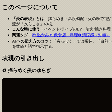
このページについて
「炎の表現」とは
：揺らめき・温度勾配・火の粉で“熱
流が「炎らしさ」の核。
こんな時に使う
：イベント/ライブのLP・炭火/焼き料
関連タグ
：
🌺 温かみ
🍴 飲食店・料理
❄️ 清涼感（対極）
AIへの伝え方のコツ
：「炎っぽく」では曖昧。「白熱
を数値と語で指示する。
表現の引き出し
🎨
揺らめく炎のゆらぎ