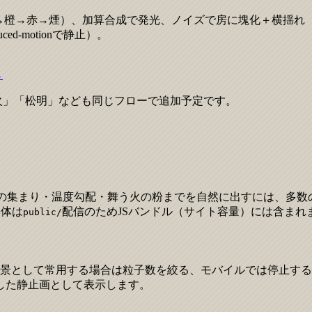
白熱→橙→赤→煙）、加算合成で発光、ノイズで房に塊化＋横揺
-motionで静止）。
→
火」「松明」なども同じフローで追加予定です。
）への集まり・温度勾配・舞う火の粉までを自然に出すには、多
本体は
配信のためJSバンドル（サイト容量）には含まれ
public/
景として常用する場合は粒子数を絞る、モバイルでは停止する、画面外では
した静止画として表示します。