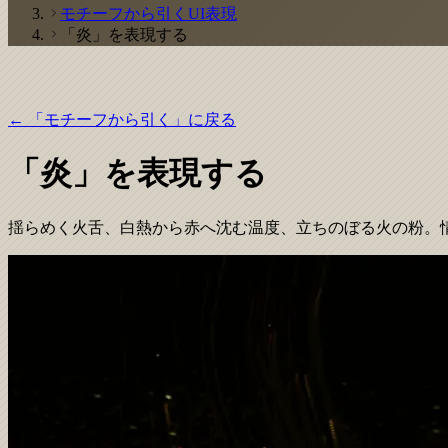
モチーフから引くUI表現
「炎」を表現する
← 「モチーフから引く」に戻る
「炎」を表現する
揺らめく火舌、白熱から赤へ沈む温度、立ちのぼる火の粉。