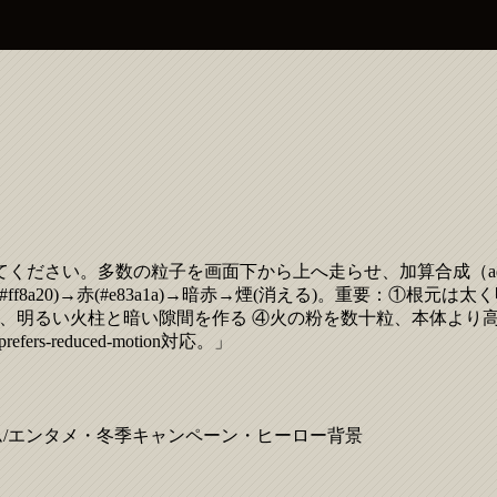
い。多数の粒子を画面下から上へ走らせ、加算合成（additive 
#ff8a20)→赤(#e83a1a)→暗赤→煙(消える)。重要：①根元
化させ、明るい火柱と暗い隙間を作る ④火の粉を数十粒、本体より高く
-reduced-motion対応。」
ム/エンタメ・冬季キャンペーン・ヒーロー背景