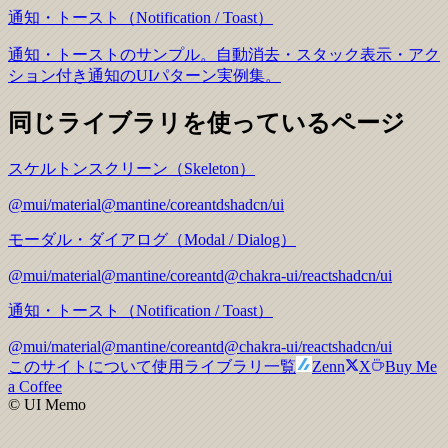
通知・トースト（Notification / Toast）
通知・トーストのサンプル。自動消去・スタック表示・アク
ション付き通知のUIパターン実例集。
同じライブラリを使っているページ
スケルトンスクリーン（Skeleton）
@mui/material
@mantine/core
antd
shadcn/ui
モーダル・ダイアログ（Modal / Dialog）
@mui/material
@mantine/core
antd
@chakra-ui/react
shadcn/ui
通知・トースト（Notification / Toast）
@mui/material
@mantine/core
antd
@chakra-ui/react
shadcn/ui
このサイトについて
使用ライブラリ一覧
Zenn
X
Buy Me
a Coffee
© UI Memo