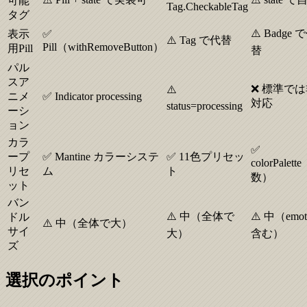
可能
Tag.CheckableTag
タグ
⚠️ Badge 
表示
✅
⚠️ Tag で代替
Pill（withRemoveButton）
用Pill
替
パル
スア
❌ 標準で
⚠️
ニメ
✅ Indicator processing
対応
status=processing
ーシ
ョン
カラ
✅
ープ
✅ Mantine カラーシステ
✅ 11色プリセッ
colorPalet
リセ
ム
ト
数）
ット
バン
⚠️ 中（全体で
⚠️ 中（emot
ドル
⚠️ 中（全体で大）
サイ
大）
含む）
ズ
選択のポイント