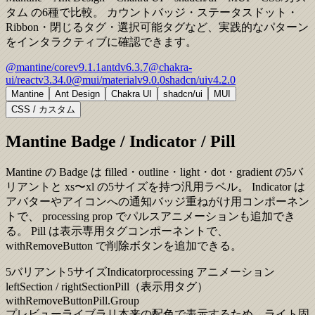
タム の6種で比較。 カウントバッジ・ステータスドット・
Ribbon・閉じるタグ・選択可能タグなど、実践的なパターン
をインタラクティブに確認できます。
@mantine/core
v
9.1.1
antd
v
6.3.7
@chakra-
ui/react
v
3.34.0
@mui/material
v
9.0.0
shadcn/ui
v
4.2.0
Mantine
Ant Design
Chakra UI
shadcn/ui
MUI
CSS / カスタム
Mantine Badge / Indicator / Pill
Mantine の Badge は filled・outline・light・dot・gradient の5バ
リアントと xs〜xl の5サイズを持つ汎用ラベル。 Indicator は
アバターやアイコンへの通知バッジ重ねがけ用コンポーネン
トで、 processing prop でパルスアニメーションも追加でき
る。 Pill は表示専用タグコンポーネントで、
withRemoveButton で削除ボタンを追加できる。
5バリアント
5サイズ
Indicator
processing アニメーション
leftSection / rightSection
Pill（表示用タグ）
withRemoveButton
Pill.Group
プレビュー
ライブラリ本来の配色で表示するため、ライト固