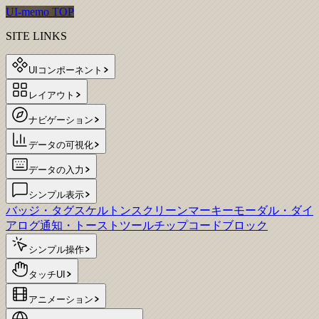
UI-memo TOP
SITE LINKS
UIコンポーネント
レイアウト
ナビゲーション
データの可視化
データの入力
シンプル表示
バッジ・タグ
スケルトンスクリーン
マーキー
モーダル・ダイ
アログ
通知・トースト
ツールチップ
コードブロック
シンプル操作
タッチUI
アニメーション