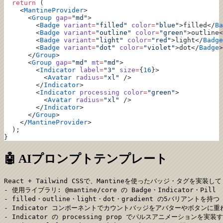
  return
 (
    <
MantineProvider
>
      <
Group
 gap
=
"md"
>
        <
Badge
 variant
=
"filled"
 color
=
"blue"
>filled</
Ba
        <
Badge
 variant
=
"outline"
 color
=
"green"
>outline<
        <
Badge
 variant
=
"light"
 color
=
"red"
>light</
Badge
        <
Badge
 variant
=
"dot"
 color
=
"violet"
>dot</
Badge
>
      </
Group
>
      <
Group
 gap
=
"md"
 mt
=
"md"
>
        <
Indicator
 label
=
"3"
 size
=
{
16
}>
          <
Avatar
 radius
=
"xl"
 />
        </
Indicator
>
        <
Indicator
 processing
 color
=
"green"
>
          <
Avatar
 radius
=
"xl"
 />
        </
Indicator
>
      </
Group
>
    </
MantineProvider
>
  );
}
🤖 AIプロンプトテンプレート
React + Tailwind CSSで、Mantineを使ったバッジ・タグを実装し
- 使用ライブラリ: @mantine/core の Badge・Indicator・Pill

- filled・outline・light・dot・gradient の5バリアントを持つ
- Indicator コンポーネントでカウントバッジをアバターやボタンに重
- Indicator の processing prop でパルスアニメーションを実装す