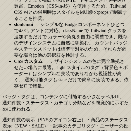
豊富。Emotion（CSS-in-JS）を使用するため、Tailwind
CSS v4との併用時はスタイルをMUI側のpropsで制御す
ることを推奨。
shadcn/ui
— シンプルな Badge コンポーネントひとつ
で4バリアントに対応。className で Tailwind クラスを
追加するだけで カラーや角丸を自由に調整でき、既存
のデザインシステムに自然に馴染む。 カウントバッジ
やステータスドットは標準非対応のため、それらが必
要な場合は他の選択肢を検討する。
CSS カスタム
— デザインシステムの色に完全準拠さ
せたい場合に最適。 light スタイルのタグ（背景色 + ボ
ーダー）はシンプルな実装でありながら視認性が高
く、 選択可能タグも state だけで簡単に実装できる。依
存ゼロで軽量。
バッジ・タグは、コンテンツに付随する小さなラベルUI。
通知件数・ステータス・カテゴリ分類などを視覚的に示すた
めに使われる。
通知件数の表示（SNSのアイコン右上）・商品のステータス
表示（NEW・SALE）・記事のカテゴリタグ・ユーザーの役