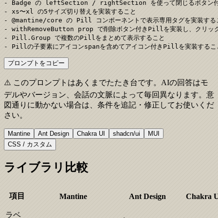
- Badge の leftSection / rightSection を使って閉じ
- xs〜xl の5サイズ切り替えを実装すること

- @mantine/core の Pill コンポーネントで表示専用タグを実装する
- withRemoveButton prop で削除ボタン付きPillを実装し、ク
- Pill.Group で複数のPillをまとめて表示すること

- Pillの子要素にアイコンspanを含めてアイコン付きPillを実装するこ
プロンプトをコピー
⚠️ このプロンプトはあくまでたたき台です。AIの回答はモ
デルやバージョン、会話の文脈によって毎回異なります。意
図通りに動かない場合は、条件を追記・修正してお使いくだ
さい。
Mantine
Ant Design
Chakra UI
shadcn/ui
MUI
CSS / カスタム
ライブラリ比較
項目
Mantine
Ant Design
Chakra 
ラベ