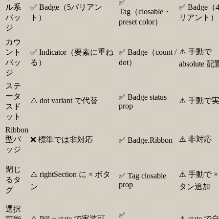
✅
ル系
✅ Badge（5バリアン
✅ Badge（
Tag（closable・
バッ
ト）
リアント）
preset color）
ジ
カウ
⚠️ 手動で
ント
✅ Indicator（要素に重ね
✅ Badge（count /
バッ
る）
dot）
absolute 配
ジ
ステ
ータ
✅ Badge status
⚠️ dot variant で代替
⚠️ 手動で
prop
スド
ット
Ribbon
型バ
⚠️ 非対応
❌ 標準では非対応
✅ Badge.Ribbon
ッジ
閉じ
⚠️ rightSection に × ボタ
⚠️ 手動で ×
✅ Tag closable
るタ
prop
ン
タン追加
グ
選択
✅
⚠️ Pill + state で実装可
⚠️ state 