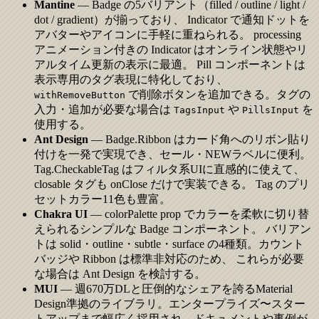
Mantine
— Badge の5バリアント（filled / outline / light /
dot / gradient）が揃っており、 Indicator で通知ドットを
アバターやアイコンに手軽に重ねられる。 processing
アニメーション付きの Indicator はオンライン状態やリ
アルタイム更新の表示に最適。 Pill コンポーネントは
表示専用のタグ表現に特化しており、
で削除ボタンを追加できる。タグの
withRemoveButton
入力・追加が必要な場合は
や
を
TagsInput
PillsInput
使用する。
Ant Design
— Badge.Ribbon はカード角へのリボン貼り
付けを一発で実現でき、セール・NEWラベルに便利。
Tag.CheckableTag はフィルタ系UIに直感的に使えて、
closable タグも onClose だけで実装できる。 Tag のプリ
セットカラー11色も豊富。
Chakra UI
— colorPalette prop でカラーを柔軟に切り替
えられるシンプルな Badge コンポーネント。 バリアン
トは solid・outline・subtle・surface の4種類。カウント
バッジや Ribbon は標準非対応のため、 これらが必要
な場合は Ant Design を検討する。
MUI
— 週670万DLと圧倒的なシェアを誇るMaterial
Design準拠のライブラリ。エンタープライズ〜スター
トアップまで幅広く採用され、ドキュメントや事例が