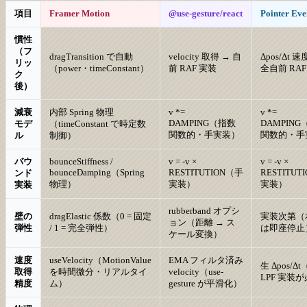
項目
Framer Motion
@use-gesture/react
Pointer Eve
慣性
（フ
dragTransition で自動
velocity 取得 → 自
Δpos/Δt 速
リッ
（power・timeConstant）
前 RAF 実装
全自前 RAF
ク
後）
減衰
内部 Spring 物理
v *=
v *=
DAMPING（指数
DAMPIN
モデ
（timeConstant で時定数
関数的・手実装）
関数的・手
ル
制御）
バウ
bounceStiffness /
v = -v ×
v = -v ×
bounceDamping（Spring
RESTITUTION（手
RESTITUT
ンド
物理）
実装）
実装）
実装
rubberband オプシ
壁の
dragElastic 係数（0 = 固定
実装次第（
ョン（距離 → ス
弾性
/ 1 = 完全弾性）
は即座停止
ケール変換）
速度
useVelocity（MotionValue
EMA フィルタ済み
生 Δpos/Δ
取得
を時間微分・リアルタイ
velocity（use-
LPF 実装
精度
ム）
gesture が平滑化）