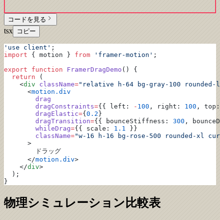
コードを見る
tsx
コピー
'use client'
;
import
 { motion } 
from
 'framer-motion'
;
export
 function
 FramerDragDemo
() {
  return
 (
    <
div
 className
=
"relative h-64 bg-gray-100 rounded-l
      <
motion.div
        drag
        dragConstraints
=
{{ left: 
-
100
, right: 
100
, top:
        dragElastic
=
{
0.2
}
        dragTransition
=
{{ bounceStiffness: 
300
, bounceD
        whileDrag
=
{{ scale: 
1.1
 }}
        className
=
"w-16 h-16 bg-rose-500 rounded-xl cur
      >
        ドラッグ
      </
motion.div
>
    </
div
>
  );
}
物理シミュレーション比較表