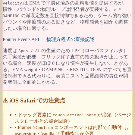
は EMA で平滑化済みの高精度値を提供するが、
velocity
慣性・バウンドの物理ループは開発者が実装する。
v *=
の減衰定数を直接制御できるため、ゲーム的な強い
DAMPING
バウンドや摩擦感のある動きなど、物理感覚を細かく調整
したい場合に適する。
Pointer Events API — 物理方程式の直接記述
速度は
の生値のため LPF（ローパスフィルタ）
Δpos / Δt
の手実装が必要。フリック終了直前の指の動きが止まって
いる場合、速度がほぼ 0 になり慣性が発生しないことがあ
る。EMA weight・DAMPING・RESTITUTION のすべてを直
接制御できる代わりに、実装コストと品質維持の責任が開
発者側に全面的にかかる。
⚠️ iOS Safari での注意点
• ドラッグ要素に
が必須（ページ
touch-action: none
スクロールとの競合回避）
• Framer の
コンポーネントは内部で自動付与。
motion
use-gesture・Vanilla は手動指定が必要