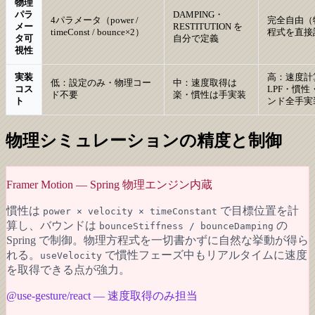
物理
パラ
DAMPING・
4パラメータ（power /
完全自由（
メー
RESTITUTION を
timeConst / bounce×2）
程式を直接
タ可
自分で定義
視性
実装
高：速度計
低：設定のみ・物理コー
中：速度取得は
コス
LPF・慣性
ド不要
楽・慣性は手実装
ト
ンド全手実
物理シミュレーションの精度と制御
Framer Motion — Spring 物理エンジン内蔵
慣性は
で目標位置を計
power × velocity × timeConstant
算し、バウンドは
の
bounceStiffness / bounceDamping
Spring で制御。物理方程式を一切書かずに自然な挙動が得ら
れる。
で慣性フェーズ中もリアルタイムに速度
useVelocity
を取得できる点が強力。
@use-gesture/react — 速度取得のみ担当