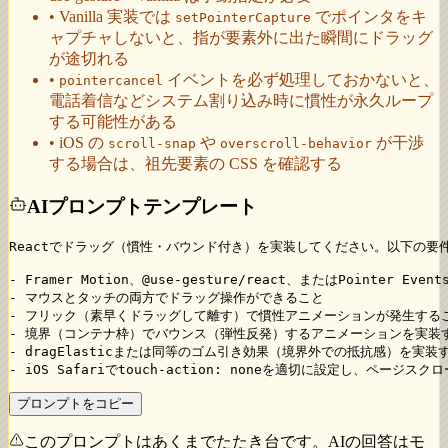
• Vanilla 実装では
でポインタをキ
setPointerCapture
ャプチャしないと、指が要素外に出た瞬間にドラッグ
が途切れる
•
イベントを必ず処理しておかないと、
pointercancel
電話着信などシステム割り込み時に慣性が永久ループ
する可能性がある
• iOS の
や
が干渉
scroll-snap
overscroll-behavior
する場合は、祖先要素の CSS を確認する
AIプロンプトテンプレート
Reactでドラッグ（慣性・バウンド付き）を実装してください。以下の要件
- Framer Motion、@use-gesture/react、またはPointer Ev
- マウスとタッチの両方でドラッグ操作ができること

- フリック（素早くドラッグして離す）で慣性アニメーションが発生するこ
- 境界（コンテナ枠）でバウンス（弾性反発）するアニメーションを実装す
- dragElasticまたは同等のゴム引き効果（境界外での抵抗感）を実装す
- iOS Safariでtouch-action: noneを適切に設定し、ページ
プロンプトをコピー
このプロンプトはあくまでたたき台です。AIの回答はモ