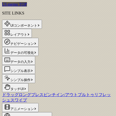
UI-memo TOP
SITE LINKS
UIコンポーネント
レイアウト
ナビゲーション
データの可視化
データの入力
シンプル表示
シンプル操作
タッチUI
ドラッグ
ロングプレス
ピンチイン/アウト
プルトゥリフレッ
シュ
スワイプ
アニメーション