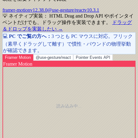
framer-motion
v
12.38.0
@use-gesture/react
v
10.3.1
💡
ネイティブ実装：
HTML Drag and Drop API やポインタイ
ベントだけでも、ドラッグ操作を実装できます。
ドラッグ
＆ドロップを実装したい
→
💻
PC でご覧の方へ：
3 つとも PC マウスに対応。フリック
（素早くドラッグして離す）で慣性・バウンドの物理挙動
が確認できます。
Framer Motion
@use-gesture/react
Pointer Events API
Framer Motion
読み込み中...