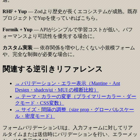
RHF + Yup
— Zodより歴史が長くエコシステムが成熟。既存
プロジェクトでYupを使っていればこちら。
Formik + Yup
— APIがシンプルで学習コストが低い。パフ
ォーマンスより可読性を優先する場合に。
カスタム実装
— 依存関係を増やしたくない小規模フォーム
や、完全な制御が必要な場合に。
関連する逆引きリファレンス
→ バリデーション・エラー表示（Mantine・Ant
Design・shadcn/ui・MUI の横断比較）
→ テーマ・カラーの変更（プライマリーカラー・ダー
クモード・CSS変数）
→ サイズ・間隔の調整（size prop・グローバルスケー
ル・密度モード）
フォームバリデーションUIは、入力フォームに対してリア
ルタイムまたは送信時にバリデーションを行い、エラーメッ