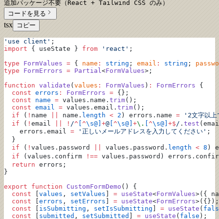
追加パッケージ不要（React + Tailwind CSS のみ）
コードを見る
tsx
コピー
'use client'
;
import
 { useState } 
from
 'react'
;
type
 FormValues
 =
 { 
name
:
 string
; 
email
:
 string
; 
passwo
type
 FormErrors
 =
 Partial
<
FormValues
>;
function
 validate
(
values
:
 FormValues
)
:
 FormErrors
 {
  const
 errors
:
 FormErrors
 =
 {};
  const
 name
 =
 values.name.
trim
();
  const
 email
 =
 values.email.
trim
();
  if
 (
!
name 
||
 name.
length
 <
 2
) errors.name 
=
 '2文字以
  if
 (
!
email 
||
 !
/
^
[
^
\s@]
+
@
[
^
\s@]
+
\.
[
^
\s@]
+$
/
.
test
(emai
    errors.email 
=
 '正しいメールアドレスを入力してください'
;
  }
  if
 (
!
values.password 
||
 values.password.
length
 <
 8
) e
  if
 (values.confirm 
!==
 values.password) errors.confir
  return
 errors;
}
export
 function
 CustomFormDemo
() {
  const
 [
values
, 
setValues
] 
=
 useState
<
FormValues
>({ na
  const
 [
errors
, 
setErrors
] 
=
 useState
<
FormErrors
>({});
  const
 [
isSubmitting
, 
setIsSubmitting
] 
=
 useState
(
fals
  const
 [
submitted
, 
setSubmitted
] 
=
 useState
(
false
);