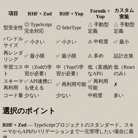
カスタム
Formik +
項目
RHF + Zod
RHF + Yup
Yup
実装
◎ TypeScript
△ 手動型
△ 手動型
型安全性
◎ InferType
完全対応
定義
定義
バンドル
⚠️ 中程度
✅ 小さい
✅ 小さい
✅ 最小
サイズ
再レンダ
⚠️ 多め
✅ 最小限
✅ 最小限
設計次第
リング
学習コス
中（Zodの学
中（Yupの学
低（直感的
低（React
ト
習が必要）
習が必要）
なAPI）
のみ）
スキーマ
✅ API連携に
✅ 再利用
✅ 再利用可能
✗
再利用
も使える
可能
コード量
少ない
少ない
中程度
多い
選択のポイント
RHF + Zod
— TypeScriptプロジェクトのスタンダード。スキ
ーマからAPIのバリデーションまで一元管理したい場合に最
適。