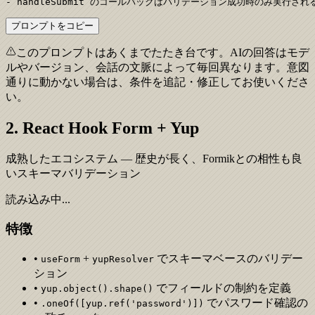
- handleSubmit のコールバックはバリデーション成功時のみ実行さ
プロンプトをコピー
このプロンプトはあくまでたたき台です。AIの回答はモデ
ルやバージョン、会話の文脈によって毎回異なります。意図
通りに動かない場合は、条件を追記・修正してお使いくださ
い。
2. React Hook Form + Yup
成熟したエコシステム — 歴史が長く、Formikとの相性も良
いスキーマバリデーション
読み込み中...
特徴
•
+
でスキーマベースのバリデー
useForm
yupResolver
ション
•
でフィールドの制約を定義
yup.object().shape()
•
でパスワード確認の
.oneOf([yup.ref('password')])