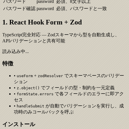
パスワード
password
必須、8文字以上
パスワード確認
password
必須、パスワードと一致
1. React Hook Form + Zod
TypeScript完全対応 — Zodスキーマから型を自動生成し、
APIバリデーションと共有可能
読み込み中...
特徴
•
+
でスキーマベースのバリデー
useForm
zodResolver
ション
•
でフィールドの型・制約を一元定義
z.object()
•
で各フィールドのエラーに即アク
formState.errors
セス
•
が自動でバリデーションを実行し、成
handleSubmit
功時のみコールバックを呼ぶ
インストール