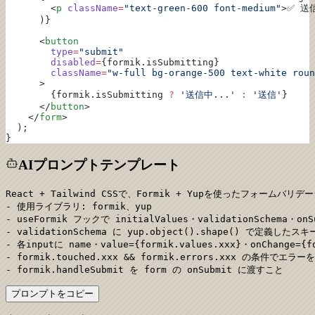
        <
p
 className
=
"text-green-600 font-medium"
>✅ 送
      )}
      <
button
        type
=
"submit"
        disabled
=
{formik.isSubmitting}
        className
=
"w-full bg-orange-500 text-white roun
      >
        {formik.isSubmitting 
?
 '送信中...'
 :
 '送信'
}
      </
button
>
    </
form
>
  );
}
AIプロンプトテンプレート
React + Tailwind CSSで、Formik + Yupを使ったフォームバ
- 使用ライブラリ: formik、yup

- useFormik フックで initialValues・validationSchema・o
- validationSchema に yup.object().shape() で定義した
- 各inputに name・value={formik.values.xxx}・onChange={
- formik.touched.xxx && formik.errors.xxx の条件で
- formik.handleSubmit を form の onSubmit に渡すこと
プロンプトをコピー