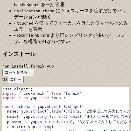
handleSubmit を一括管理
•
に Yup スキーマを渡すだけでバリ
validationSchema
デーションが動く
•
を使ってフォーカスを外したフィールドのみ
touched
エラーを表示
• React Hook Formより再レンダリングが多いが、シン
プルな構造で分かりやすい
インストール
npm install formik yup
コードを見る
tsx
コピー
'use client'
;
import
 { useFormik } 
from
 'formik'
;
import
 *
 as
 yup 
from
 'yup'
;
const
 schema
 =
 yup.
object
().
shape
({
  name: yup.
string
().
trim
().
min
(
2
, 
'2文字以上で入力してくだ
  email: yup.
string
().
trim
().
email
(
'正しいメールアドレスを
  password: yup.
string
().
min
(
8
, 
'8文字以上で入力してください
  confirm: yup.
string
()