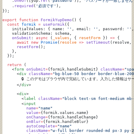
    .
oneOf
([yup.
ref
(
'password'
)], 
'パスワードが一致しません
    .
required
(
'必須です'
),
});
export
 function
 FormikYupDemo
() {
  const
 formik
 =
 useFormik
({
    initialValues: { name: 
''
, email: 
''
, password: 
''
,
    validationSchema: schema,
    onSubmit
: 
async
 (
_values
, { 
resetForm
 }) 
=>
 {
      await
 new
 Promise
(
resolve
 =>
 setTimeout
(resolve, 
      resetForm
();
    },
  });
  return
 (
    <
form
 onSubmit
=
{formik.handleSubmit} 
className
=
"spa
      <
div
 className
=
"bg-blue-50 border border-blue-200
        🔒 このデモはブラウザ内で完結しています。入力した情報は
      </
div
>
      <
div
>
        <
label
 className
=
"block text-sm font-medium mb-
        <
input
          name
=
"name"
          value
=
{formik.values.name}
          onChange
=
{formik.handleChange}
          onBlur
=
{formik.handleBlur}
          autoComplete
=
"name"
          className
=
"w-full border rounded-md px-3 py-2