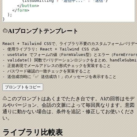
        {isSubmitting 
?
 '送信中...'
 :
 '送信'
}
      </
button
>
    </
form
>
  );
}
AIプロンプトテンプレート
React + Tailwind CSSで、ライブラリ不要のカスタムフォームバリ
- 使用ライブラリ: React + Tailwind CSS のみ

- useState でフォームの値（FormValues型）とエラー（FormErr
- validate() 関数でバリデーションロジックをまとめ、handleSubm
- 正規表現でメールアドレスの形式チェックを実装すること

- パスワード確認の一致チェックを実装すること

- 送信成功時に「✅ 送信成功！」のメッセージを表示すること
プロンプトをコピー
このプロンプトはあくまでたたき台です。AIの回答はモデ
ルやバージョン、会話の文脈によって毎回異なります。意図
通りに動かない場合は、条件を追記・修正してお使いくださ
い。
ライブラリ比較表