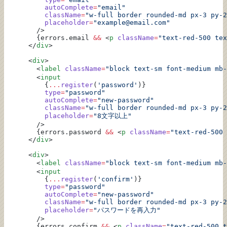
          autoComplete
=
"email"
          className
=
"w-full border rounded-md px-3 py-2
          placeholder
=
"example@email.com"
        />
        {errors.email 
&&
 <
p
 className
=
"text-red-500 tex
      </
div
>
      <
div
>
        <
label
 className
=
"block text-sm font-medium mb-
        <
input
          {
...
register
(
'password'
)}
          type
=
"password"
          autoComplete
=
"new-password"
          className
=
"w-full border rounded-md px-3 py-2
          placeholder
=
"8文字以上"
        />
        {errors.password 
&&
 <
p
 className
=
"text-red-500 
      </
div
>
      <
div
>
        <
label
 className
=
"block text-sm font-medium mb-
        <
input
          {
...
register
(
'confirm'
)}
          type
=
"password"
          autoComplete
=
"new-password"
          className
=
"w-full border rounded-md px-3 py-2
          placeholder
=
"パスワードを再入力"
        />
        {errors.confirm 
&&
 <
p
 className
=
"text-red-500 t