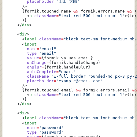
          placeholder
=
"山田 太郎"
        />
        {formik.touched.name 
&&
 formik.errors.name 
&&
 (
          <
p
 className
=
"text-red-500 text-sm mt-1"
>{for
        )}
      </
div
>
      <
div
>
        <
label
 className
=
"block text-sm font-medium mb-
        <
input
          name
=
"email"
          type
=
"email"
          value
=
{formik.values.email}
          onChange
=
{formik.handleChange}
          onBlur
=
{formik.handleBlur}
          autoComplete
=
"email"
          className
=
"w-full border rounded-md px-3 py-2
          placeholder
=
"example@email.com"
        />
        {formik.touched.email 
&&
 formik.errors.email 
&&
          <
p
 className
=
"text-red-500 text-sm mt-1"
>{for
        )}
      </
div
>
      <
div
>
        <
label
 className
=
"block text-sm font-medium mb-
        <
input
          name
=
"password"
          type
=
"password"
          value
=
{formik.values.password}