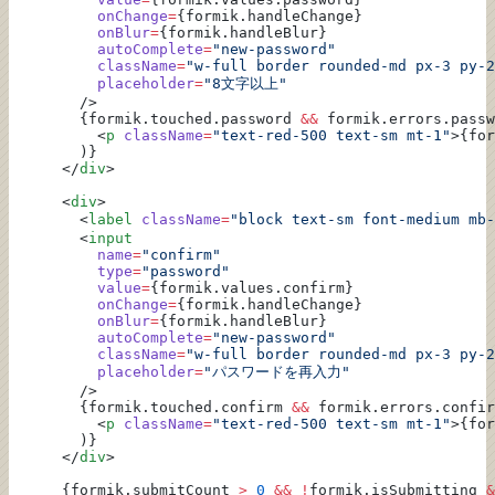
          onChange
=
{formik.handleChange}
          onBlur
=
{formik.handleBlur}
          autoComplete
=
"new-password"
          className
=
"w-full border rounded-md px-3 py-2
          placeholder
=
"8文字以上"
        />
        {formik.touched.password 
&&
 formik.errors.passw
          <
p
 className
=
"text-red-500 text-sm mt-1"
>{for
        )}
      </
div
>
      <
div
>
        <
label
 className
=
"block text-sm font-medium mb-
        <
input
          name
=
"confirm"
          type
=
"password"
          value
=
{formik.values.confirm}
          onChange
=
{formik.handleChange}
          onBlur
=
{formik.handleBlur}
          autoComplete
=
"new-password"
          className
=
"w-full border rounded-md px-3 py-2
          placeholder
=
"パスワードを再入力"
        />
        {formik.touched.confirm 
&&
 formik.errors.confir
          <
p
 className
=
"text-red-500 text-sm mt-1"
>{for
        )}
      </
div
>
      {formik.submitCount 
>
 0
 &&
 !
formik.isSubmitting 
&