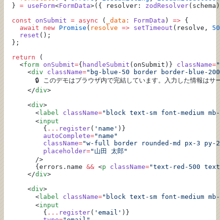
  } 
=
 useForm
<
FormData
>({ resolver: 
zodResolver
(schema)
  const
 onSubmit
 =
 async
 (
_data
:
 FormData
) 
=>
 {
    await
 new
 Promise
(
resolve
 =>
 setTimeout
(resolve, 
50
    reset
();
  };
  return
 (
    <
form
 onSubmit
=
{
handleSubmit
(onSubmit)} 
className
=
"
      <
div
 className
=
"bg-blue-50 border border-blue-200
        🔒 このデモはブラウザ内で完結しています。入力した情報は
      </
div
>
      <
div
>
        <
label
 className
=
"block text-sm font-medium mb-
        <
input
          {
...
register
(
'name'
)}
          autoComplete
=
"name"
          className
=
"w-full border rounded-md px-3 py-2
          placeholder
=
"山田 太郎"
        />
        {errors.name 
&&
 <
p
 className
=
"text-red-500 text
      </
div
>
      <
div
>
        <
label
 className
=
"block text-sm font-medium mb-
        <
input
          {
...
register
(
'email'
)}
          type
=
"email"