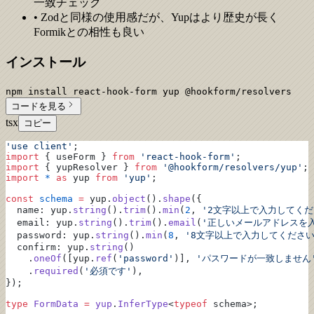
一致チェック
• Zodと同様の使用感だが、Yupはより歴史が長く
Formikとの相性も良い
インストール
npm install react-hook-form yup @hookform/resolvers
コードを見る
tsx
コピー
'use client'
;
import
 { useForm } 
from
 'react-hook-form'
;
import
 { yupResolver } 
from
 '@hookform/resolvers/yup'
;
import
 *
 as
 yup 
from
 'yup'
;
const
 schema
 =
 yup.
object
().
shape
({
  name: yup.
string
().
trim
().
min
(
2
, 
'2文字以上で入力してくだ
  email: yup.
string
().
trim
().
email
(
'正しいメールアドレスを
  password: yup.
string
().
min
(
8
, 
'8文字以上で入力してください
  confirm: yup.
string
()
    .
oneOf
([yup.
ref
(
'password'
)], 
'パスワードが一致しません
    .
required
(
'必須です'
),
});
type
 FormData
 =
 yup
.
InferType
<
typeof
 schema>;