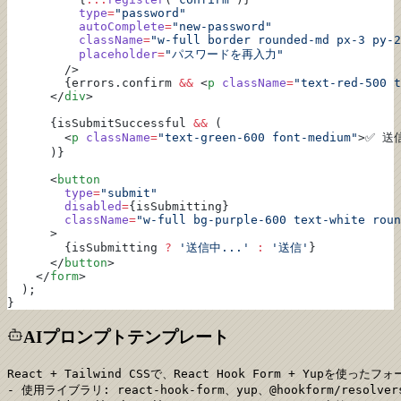
          type
=
"password"
          autoComplete
=
"new-password"
          className
=
"w-full border rounded-md px-3 py-2
          placeholder
=
"パスワードを再入力"
        />
        {errors.confirm 
&&
 <
p
 className
=
"text-red-500 t
      </
div
>
      {isSubmitSuccessful 
&&
 (
        <
p
 className
=
"text-green-600 font-medium"
>✅ 送
      )}
      <
button
        type
=
"submit"
        disabled
=
{isSubmitting}
        className
=
"w-full bg-purple-600 text-white roun
      >
        {isSubmitting 
?
 '送信中...'
 :
 '送信'
}
      </
button
>
    </
form
>
  );
}
AIプロンプトテンプレート
React + Tailwind CSSで、React Hook Form + Yupを
- 使用ライブラリ: react-hook-form、yup、@hookform/resolvers