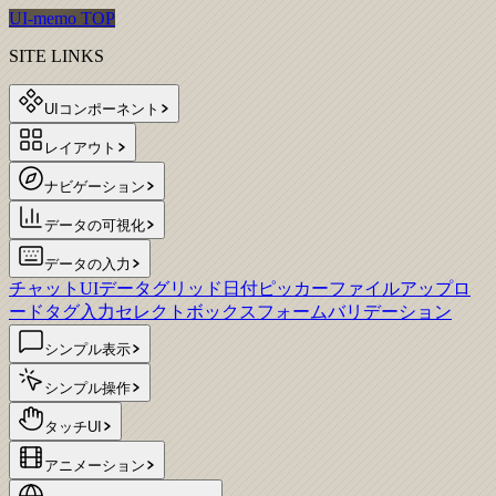
UI-memo TOP
SITE LINKS
UIコンポーネント
レイアウト
ナビゲーション
データの可視化
データの入力
チャットUI
データグリッド
日付ピッカー
ファイルアップロ
ード
タグ入力
セレクトボックス
フォームバリデーション
シンプル表示
シンプル操作
タッチUI
アニメーション