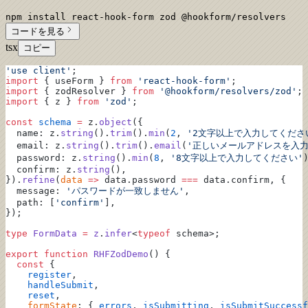
npm install react-hook-form zod @hookform/resolvers
コードを見る
tsx
コピー
'use client'
;
import
 { useForm } 
from
 'react-hook-form'
;
import
 { zodResolver } 
from
 '@hookform/resolvers/zod'
;
import
 { z } 
from
 'zod'
;
const
 schema
 =
 z.
object
({
  name: z.
string
().
trim
().
min
(
2
, 
'2文字以上で入力してくださ
  email: z.
string
().
trim
().
email
(
'正しいメールアドレスを入力
  password: z.
string
().
min
(
8
, 
'8文字以上で入力してください'
  confirm: z.
string
(),
}).
refine
(
data
 =>
 data.password 
===
 data.confirm, {
  message: 
'パスワードが一致しません'
,
  path: [
'confirm'
],
});
type
 FormData
 =
 z
.
infer
<
typeof
 schema>;
export
 function
 RHFZodDemo
() {
  const
 {
    register
,
    handleSubmit
,
    reset
,
    formState
: { 
errors
, 
isSubmitting
, 
isSubmitSuccessf