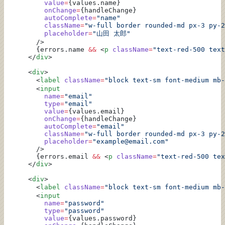
          value
=
{values.name}
          onChange
=
{handleChange}
          autoComplete
=
"name"
          className
=
"w-full border rounded-md px-3 py-2
          placeholder
=
"山田 太郎"
        />
        {errors.name 
&&
 <
p
 className
=
"text-red-500 text
      </
div
>
      <
div
>
        <
label
 className
=
"block text-sm font-medium mb-
        <
input
          name
=
"email"
          type
=
"email"
          value
=
{values.email}
          onChange
=
{handleChange}
          autoComplete
=
"email"
          className
=
"w-full border rounded-md px-3 py-2
          placeholder
=
"example@email.com"
        />
        {errors.email 
&&
 <
p
 className
=
"text-red-500 tex
      </
div
>
      <
div
>
        <
label
 className
=
"block text-sm font-medium mb-
        <
input
          name
=
"password"
          type
=
"password"
          value
=
{values.password}