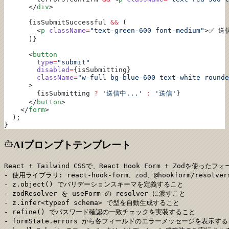
      </
div
>
      {isSubmitSuccessful 
&&
 (
        <
p
 className
=
"text-green-600 font-medium"
>✅ 送
      )}
      <
button
        type
=
"submit"
        disabled
=
{isSubmitting}
        className
=
"w-full bg-blue-600 text-white rounde
      >
        {isSubmitting 
?
 '送信中...'
 :
 '送信'
}
      </
button
>
    </
form
>
  );
}
AIプロンプトテンプレート
React + Tailwind CSSで、React Hook Form + Zodを
- 使用ライブラリ: react-hook-form、zod、@hookform/resolvers
- z.object() でバリデーションスキーマを定義すること

- zodResolver を useForm の resolver に渡すこと

- z.infer<typeof schema> で型を自動生成すること

- refine() でパスワード確認の一致チェックを実装すること

- formState.errors から各フィールドのエラーメッセージを表示する