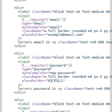
      </
div
>
      <
div
>
        <
label
 className
=
"block text-sm font-medium mb-
        <
input
          {
...
register
(
'email'
)}
          type
=
"email"
          autoComplete
=
"email"
          className
=
"w-full border rounded-md px-3 py-2
          placeholder
=
"example@email.com"
        />
        {errors.email 
&&
 <
p
 className
=
"text-red-500 tex
      </
div
>
      <
div
>
        <
label
 className
=
"block text-sm font-medium mb-
        <
input
          {
...
register
(
'password'
)}
          type
=
"password"
          autoComplete
=
"new-password"
          className
=
"w-full border rounded-md px-3 py-2
          placeholder
=
"8文字以上"
        />
        {errors.password 
&&
 <
p
 className
=
"text-red-500 
      </
div
>
      <
div
>
        <
label
 className
=
"block text-sm font-medium mb-
        <
input
          {
...
register
(
'confirm'
)}