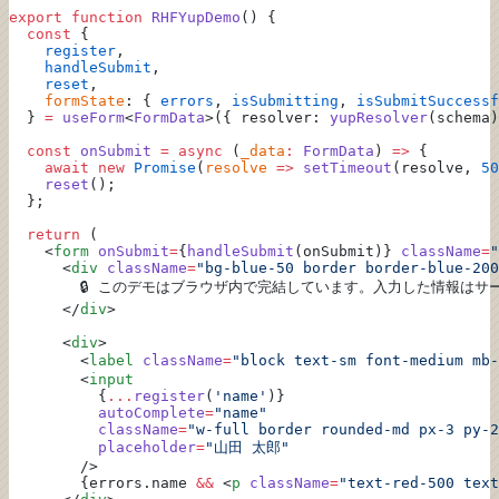
export
 function
 RHFYupDemo
() {
  const
 {
    register
,
    handleSubmit
,
    reset
,
    formState
: { 
errors
, 
isSubmitting
, 
isSubmitSuccessf
  } 
=
 useForm
<
FormData
>({ resolver: 
yupResolver
(schema)
  const
 onSubmit
 =
 async
 (
_data
:
 FormData
) 
=>
 {
    await
 new
 Promise
(
resolve
 =>
 setTimeout
(resolve, 
50
    reset
();
  };
  return
 (
    <
form
 onSubmit
=
{
handleSubmit
(onSubmit)} 
className
=
"
      <
div
 className
=
"bg-blue-50 border border-blue-200
        🔒 このデモはブラウザ内で完結しています。入力した情報は
      </
div
>
      <
div
>
        <
label
 className
=
"block text-sm font-medium mb-
        <
input
          {
...
register
(
'name'
)}
          autoComplete
=
"name"
          className
=
"w-full border rounded-md px-3 py-2
          placeholder
=
"山田 太郎"
        />
        {errors.name 
&&
 <
p
 className
=
"text-red-500 text