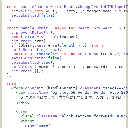
  const
 handleChange
 =
 (
e
:
 React
.
ChangeEvent
<
HTMLInputE
    setValues
(
prev
 =>
 ({ 
...
prev, [e.target.name]: e.ta
    setSubmitted
(
false
);
  };
  const
 handleSubmit
 =
 async
 (
e
:
 React
.
FormEvent
) 
=>
 {
    e.
preventDefault
();
    const
 errs
 =
 validate
(values);
    setErrors
(errs);
    if
 (Object.
keys
(errs).
length
 >
 0
) 
return
;
    setIsSubmitting
(
true
);
    await
 new
 Promise
(
resolve
 =>
 setTimeout
(resolve, 
50
    setIsSubmitting
(
false
);
    setSubmitted
(
true
);
    setValues
({ name: 
''
, email: 
''
, password: 
''
, conf
    setErrors
({});
  };
  return
 (
    <
form
 onSubmit
=
{handleSubmit} 
className
=
"space-y-4"
      <
div
 className
=
"bg-blue-50 border border-blue-200
        🔒 このデモはブラウザ内で完結しています。入力した情報は
      </
div
>
      <
div
>
        <
label
 className
=
"block text-sm font-medium mb-
        <
input
          name
=
"name"