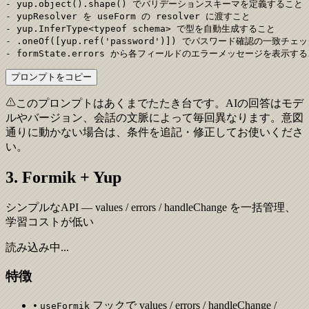
- yup.object().shape() でバリデーションスキーマを定義すること

- yupResolver を useForm の resolver に渡すこと

- yup.InferType<typeof schema> で型を自動生成すること

- .oneOf([yup.ref('password')]) でパスワード確認の一致チ
- formState.errors から各フィールドのエラーメッセージを表示す
プロンプトをコピー
このプロンプトはあくまでたたき台です。AIの回答はモデ
ルやバージョン、会話の文脈によって毎回異なります。意図
通りに動かない場合は、条件を追記・修正してお使いくださ
い。
3. Formik + Yup
シンプルなAPI — values / errors / handleChange を一括管理、
学習コストが低い
読み込み中...
特徴
•
フックで values / errors / handleChange /
useFormik