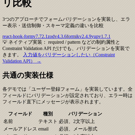
リ比較
3つのアプローチでフォームバリデーションを実装し、エラ
ー表示・送信制御・スキーマ定義の違いを比較
react-hook-form
v
7.72.1
zod
v
4.3.6
formik
v
2.4.9
yup
v
1.7.1
💡
ネイティブ実装：
required / pattern などの制約属性と
Constraint Validation API だけでも、バリデーションを実装で
きます。
入力値をバリデーションしたい（Constraint
Validation API）
→
共通の実装仕様
各デモでは「ユーザー登録フォーム」を実装しています。全
フィールドにバリデーションが設定されており、エラー時は
フィールド直下にメッセージが表示されます。
フィールド
種別
バリデーション
名前
テキスト
必須、2文字以上
メールアドレス
email
必須、メール形式