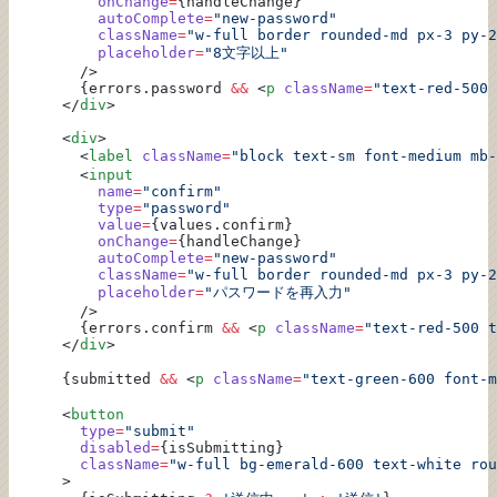
          onChange
=
{handleChange}
          autoComplete
=
"new-password"
          className
=
"w-full border rounded-md px-3 py-2
          placeholder
=
"8文字以上"
        />
        {errors.password 
&&
 <
p
 className
=
"text-red-500 
      </
div
>
      <
div
>
        <
label
 className
=
"block text-sm font-medium mb-
        <
input
          name
=
"confirm"
          type
=
"password"
          value
=
{values.confirm}
          onChange
=
{handleChange}
          autoComplete
=
"new-password"
          className
=
"w-full border rounded-md px-3 py-2
          placeholder
=
"パスワードを再入力"
        />
        {errors.confirm 
&&
 <
p
 className
=
"text-red-500 t
      </
div
>
      {submitted 
&&
 <
p
 className
=
"text-green-600 font-m
      <
button
        type
=
"submit"
        disabled
=
{isSubmitting}
        className
=
"w-full bg-emerald-600 text-white rou
      >