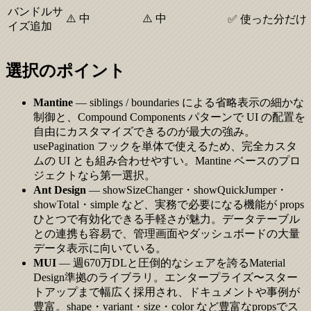
バンドルサ
⚠️ 中
⚠️ 中
✅ 使った分だけ
イズ追加
選択のポイント
Mantine
— siblings / boundaries による省略表示の細かな
制御と、Compound Components パターンで UI の配置を
自由にカスタマイズできるのが最大の強み。
usePagination フックを単体で使えるため、完全カスタ
ムの UI とも組み合わせやすい。Mantine ベースのプロ
ジェクトなら第一選択。
Ant Design
— showSizeChanger・showQuickJumper・
showTotal・simple など、実務で必要になる機能が props
ひとつで有効化できる手軽さが魅力。データテーブル
との連携も容易で、管理画面やダッシュボードの大量
データ表示に向いている。
MUI
— 週670万DLと圧倒的なシェアを誇るMaterial
Design準拠のライブラリ。エンタープライズ〜スター
トアップまで幅広く採用され、ドキュメントや事例が
豊富。shape・variant・size・color など豊富なpropsでス