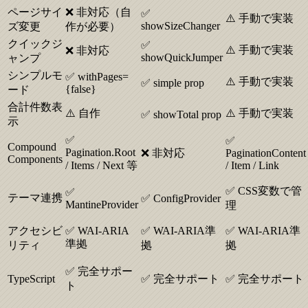
ページサイ
❌ 非対応（自
✅
⚠️ 手動で実装
showSizeChanger
ズ変更
作が必要）
クイックジ
✅
⚠️ 手動で実装
❌ 非対応
showQuickJumper
ャンプ
シンプルモ
✅ withPages=
⚠️ 手動で実装
✅ simple prop
{false}
ード
合計件数表
⚠️ 自作
⚠️ 手動で実装
✅ showTotal prop
示
✅
✅
Compound
Pagination.Root
❌ 非対応
PaginationContent
Components
/ Items / Next 等
/ Item / Link
✅ CSS変数で管
✅
テーマ連携
✅ ConfigProvider
MantineProvider
理
アクセシビ
✅ WAI-ARIA
✅ WAI-ARIA準
✅ WAI-ARIA準
準拠
リティ
拠
拠
✅ 完全サポー
TypeScript
✅ 完全サポート
✅ 完全サポート
ト