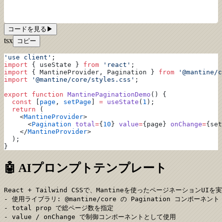
コードを見る
▶
tsx
コピー
'use client'
;
import
 { useState } 
from
 'react'
;
import
 { MantineProvider, Pagination } 
from
 '@mantine/c
import
 '@mantine/core/styles.css'
;
export
 function
 MantinePaginationDemo
() {
  const
 [
page
, 
setPage
] 
=
 useState
(
1
);
  return
 (
    <
MantineProvider
>
      <
Pagination
 total
=
{
10
} 
value
=
{page} 
onChange
=
{set
    </
MantineProvider
>
  );
}
🤖 AIプロンプトテンプレート
React + Tailwind CSSで、Mantineを使ったページネーションUI
- 使用ライブラリ: @mantine/core の Pagination コンポーネント

- total prop で総ページ数を指定

- value / onChange で制御コンポーネントとして使用
