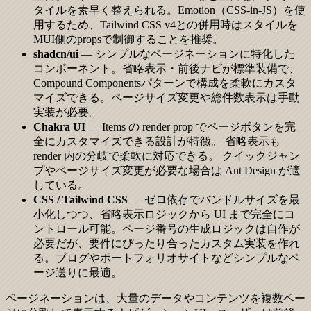
タイルを素早く整えられる。Emotion（CSS-in-JS）を使
用するため、Tailwind CSS v4との併用時はスタイルを
MUI側のpropsで制御することを推奨。
shadcn/ui
— シンプルなページネーションに特化した
コンポーネント。省略表示・前後ナビが標準装備で、
Compound Componentsパターンで構成を柔軟にカスタ
マイズできる。ページサイズ変更や総件数表示は手動
実装が必要。
Chakra UI
— Items の render prop でページボタンを完
全にカスタマイズできる設計が特徴。 省略表示も
render 内の分岐で柔軟に対応できる。 クイックジャン
プやページサイズ変更が必要な場合は Ant Design が適
している。
CSS / Tailwind CSS
— ゼロ依存でバンドルサイズを最
小化しつつ、省略表示ロジックから UI まで完全にコ
ントロール可能。ページ番号の生成ロジックは自作が
必要だが、要件にぴったり合ったカスタム実装を作れ
る。ブログやポートフォリオサイトなどシンプルなペ
ージ送りに最適。
ページネーションは、大量のデータやコンテンツを複数ペー