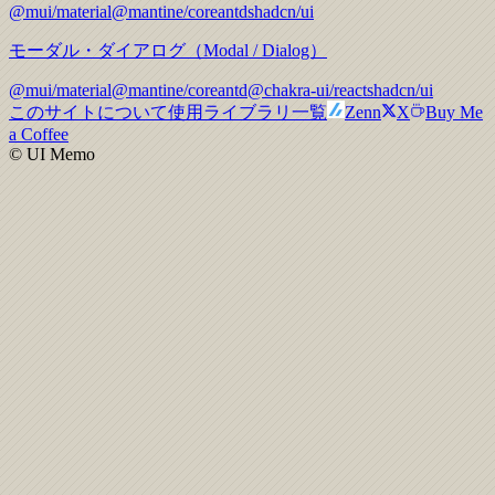
@mui/material
@mantine/core
antd
shadcn/ui
モーダル・ダイアログ（Modal / Dialog）
@mui/material
@mantine/core
antd
@chakra-ui/react
shadcn/ui
このサイトについて
使用ライブラリ一覧
Zenn
X
Buy Me
a Coffee
© UI Memo