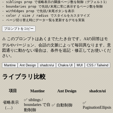
- siblings prop で省略表示の隣接ページ数を制御（デフォルト1）

- boundaries prop で先頭/末尾に常に表示するページ数を制御

- withEdges prop で先頭/末尾ボタンを表示

- color / size / radius でスタイルをカスタマイズ

- ページ切り替え時にデータ一覧を更新するデモを実装
プロンプトをコピー
⚠️ このプロンプトはあくまでたたき台です。AIの回答はモ
デルやバージョン、会話の文脈によって毎回異なります。意
図通りに動かない場合は、条件を追記・修正してお使いくだ
さい。
Mantine
Ant Design
shadcn/ui
Chakra UI
MUI
CSS / Tailwind
ライブラリ比較
項目
Mantine
Ant Design
shadcn/ui
✅ siblings /
省略表示
✅
boundaries で自
✅ 自動制御
PaginationEllipsis
（…）
動制御