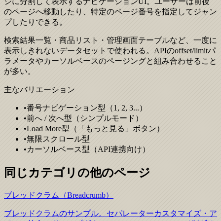
ジに分割して表示するナビゲーションUI。ユーザーは前後
のページへ移動したり、特定のページ番号を指定してジャン
プしたりできる。
検索結果一覧・商品リスト・管理画面テーブルなど、一度に
表示しきれないデータセットで使われる。APIのoffset/limitパ
ラメータやカーソルベースのページングと組み合わせること
が多い。
主なバリエーション
•
番号ナビゲーション型（1, 2, 3...）
•
前へ / 次へ型（シンプルモード）
•
Load More型（「もっと見る」ボタン）
•
無限スクロール型
•
カーソルベース型（API連携向け）
同じカテゴリの他のページ
ブレッドクラム（Breadcrumb）
ブレッドクラムのサンプル。セパレーターカスタマイズ・ア