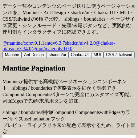
データ一覧やコンテンツのページ送りに使うページネーショ
ンUIを、Mantine・Ant Design・shadcn/ui・Chakra UI・MUI・
CSS/Tailwind の6種で比較。 siblings・boundaries・ページサイ
ズ変更・シンプルモード・先頭/末尾ボタンなど、実践的な
使用例をインタラクティブに確認できます。
@mantine/core
v
9.1.1
antd
v
6.3.7
shadcn/ui
v
4.2.0
@chakra-
ui/react
v
3.34.0
@mui/material
v
9.0.0
Mantine
Ant Design
shadcn/ui
Chakra UI
MUI
CSS / Tailwind
Mantine Pagination
Mantineが提供する高機能ページネーションコンポーネン
ト。siblings / boundariesで省略表示を細かく制御でき、
Compound Componentsパターンで完全にカスタマイズ可能。
withEdgesで先頭/末尾ボタンを追加。
siblings / boundaries制御
Compound Components
withEdges
カラ
ー/サイズ
usePaginationフック
プレビュー
ライブラリ本来の配色で表示するため、ライト固
定