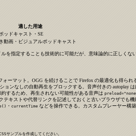
適した用途
ポッドキャスト・SE
き動画・ビジュアルポッドキャスト
イルを指定することも技術的に可能だが、意味論的に正しくな
ーマット。OGG を続けることで Firefox の最適化も得られ
ンなしの自動再生をブロックする。音声付きの autoplay 
節約するため、再生されない可能性がある音声は
preload="none
クテキストや代替リンクを記述しておくと古いブラウザでも機
・
などを操作できる。カスタムプレーヤー構
e()
currentTime
CSSサンプルを作成してください。
