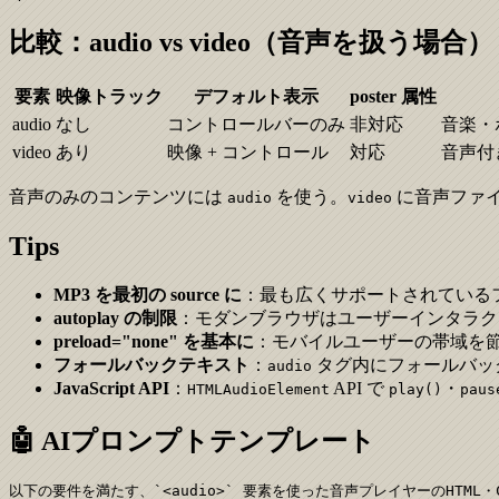
比較：audio vs video（音声を扱う場合）
要素
映像トラック
デフォルト表示
poster 属性
audio
なし
コントロールバーのみ
非対応
音楽・
video
あり
映像 + コントロール
対応
音声付
音声のみのコンテンツには
を使う。
に音声ファ
audio
video
Tips
MP3 を最初の source に
：最も広くサポートされているフォ
autoplay の制限
：モダンブラウザはユーザーインタラクショ
preload="none" を基本に
：モバイルユーザーの帯域を
フォールバックテキスト
：
タグ内にフォールバッ
audio
JavaScript API
：
API で
・
HTMLAudioElement
play()
paus
🤖 AIプロンプトテンプレート
以下の要件を満たす、`<audio>` 要素を使った音声プレイヤーのHTML・