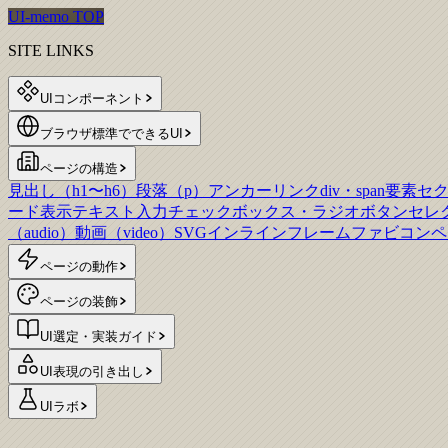
UI-memo TOP
SITE LINKS
UIコンポーネント
ブラウザ標準でできるUI
ページの構造
見出し（h1〜h6）
段落（p）
アンカーリンク
div・span要素
セ
ード表示
テキスト入力
チェックボックス・ラジオボタン
セレ
（audio）
動画（video）
SVG
インラインフレーム
ファビコン
ペ
ページの動作
ページの装飾
UI選定・実装ガイド
UI表現の引き出し
UIラボ