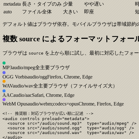
metadata
長さ・タイプのみ
少量
やや遅い
auto
ファイル全体
大きい
即座
デフォルト値はブラウザ依存。モバイルブラウザは帯域節約
複数 source によるフォーマットフォ
ブラウザは
を上から順に試し、最初に対応したフォー
source
MP3
audio/mpeg
全主要ブラウザ
OGG Vorbis
audio/ogg
Firefox, Chrome, Edge
WAV
audio/wav
全主要ブラウザ（ファイルサイズ大）
AAC
audio/aac
Safari, Chrome, Edge
WebM Opus
audio/webm;codecs=opus
Chrome, Firefox, Edge
<!-- 推奨順：対応ブラウザが広い順に記述 -->

<audio controls preload="metadata">

  <source src="/audio/sound.mp3"  type="audio/mpeg" />

  <source src="/audio/sound.ogg"  type="audio/ogg" />

  <source src="/audio/sound.wav"  type="audio/wav" />

</audio>