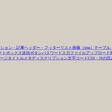
クション・記事
ヘッダー・フッター
リスト
画像（img）
テーブル
クトボックス
送信ボタン
パスワード入力
ファイルアップロード
ージタイトル
メタディスクリプション
文字コード
CSS・JSの