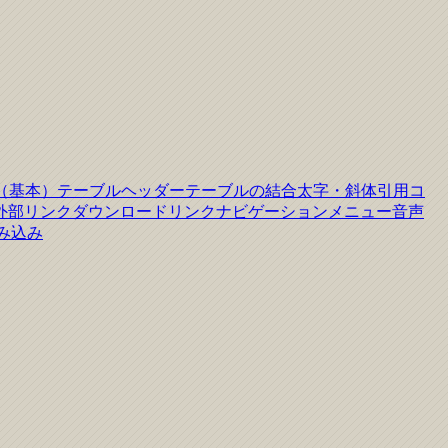
（基本）
テーブルヘッダー
テーブルの結合
太字・斜体
引用
コ
外部リンク
ダウンロードリンク
ナビゲーションメニュー
音声
読み込み