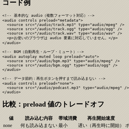
コード例
<!-- 基本的な audio（複数フォーマット対応）-->

<audio controls preload="metadata">

  <source src="/audio/track.mp3" type="audio/mpeg" />

  <source src="/audio/track.ogg" type="audio/ogg" />

  <source src="/audio/track.wav" type="audio/wav" />

  <p>お使いのブラウザは audio 要素に対応していません。</p>

</audio>

<!-- BGM（自動再生・ループ・ミュート）-->

<audio autoplay muted loop preload="auto">

  <source src="/audio/bgm.mp3" type="audio/mpeg" />

  <source src="/audio/bgm.ogg" type="audio/ogg" />

</audio>

<!-- データ節約：再生ボタンを押すまで読み込まない -->

<audio controls preload="none">

  <source src="/audio/podcast.mp3" type="audio/mpeg" />

</audio>
比較：preload 値のトレードオフ
値
読み込む内容
帯域消費
再生開始速度
none
何も読み込まない
最小
遅い（再生時に開始）