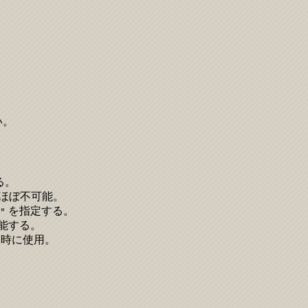
い。
る。
はほぼ不可能。
を指定する。
"
能する。
築時に使用。