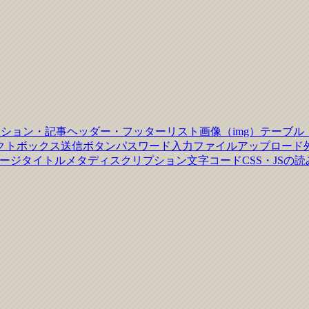
クション・記事
ヘッダー・フッター
リスト
画像（img）
テーブル
クトボックス
送信ボタン
パスワード入力
ファイルアップロード
ージタイトル
メタディスクリプション
文字コード
CSS・JSの