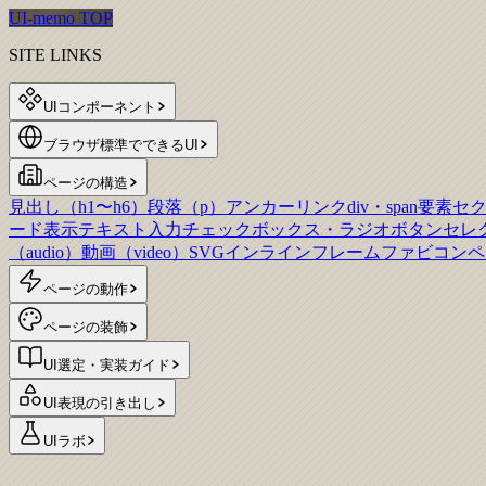
UI-memo TOP
SITE LINKS
UIコンポーネント
ブラウザ標準でできるUI
ページの構造
見出し（h1〜h6）
段落（p）
アンカーリンク
div・span要素
セ
ード表示
テキスト入力
チェックボックス・ラジオボタン
セレ
（audio）
動画（video）
SVG
インラインフレーム
ファビコン
ペ
ページの動作
ページの装飾
UI選定・実装ガイド
UI表現の引き出し
UIラボ