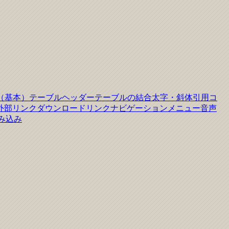
（基本）
テーブルヘッダー
テーブルの結合
太字・斜体
引用
コ
外部リンク
ダウンロードリンク
ナビゲーションメニュー
音声
読み込み