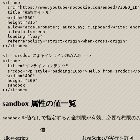
<iframe

  src="https://www.youtube-nocookie.com/embed/VIDEO_ID"

  title="動画タイトル"

  width="560"

  height="315"

  allow="accelerometer; autoplay; clipboard-write; encr
  allowfullscreen

  loading="lazy"

  referrerpolicy="strict-origin-when-cross-origin"

></iframe>

<!-- srcdoc によるインライン埋め込み -->

<iframe

  title="インラインコンテンツ"

  srcdoc="<p style='padding:16px'>Hello from srcdoc!</p
  width="400"

  height="100"

  sandbox

></iframe>
sandbox 属性の値一覧
を値なしで指定すると全制限が有効。必要な権限の
sandbox
値
allow-scripts
JavaScript の実行を許可