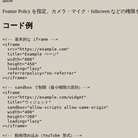
allow
Feature Policy を指定。カメラ・マイク・fullscreen など
コード例
<!-- 基本的な iframe -->

<iframe

  src="https://example.com"

  title="Example ページ"

  width="800"

  height="450"

  loading="lazy"

  referrerpolicy="no-referrer"

></iframe>

<!-- sandbox で制限（最小権限の原則）-->

<iframe

  src="https://example.com/widget"

  title="ウィジェット"

  sandbox="allow-scripts allow-same-origin"

  width="400"

  height="200"

  loading="lazy"

></iframe>

<!-- 動画埋め込み（YouTube 形式）-->
