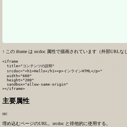
↑ この iframe は srcdoc 属性で描画されています（外部URLな
<iframe

  title="コンテンツの説明"

  srcdoc="<h1>Hello</h1><p>インラインHTML</p>"

  width="600"

  height="200"

  sandbox="allow-same-origin"

></iframe>
主要属性
src
埋め込むページのURL。srcdoc と排他的に使用する。