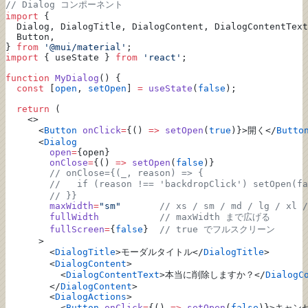
// Dialog コンポーネント
import
 {
  Dialog, DialogTitle, DialogContent, DialogContentText
  Button,
} 
from
 '@mui/material'
;
import
 { useState } 
from
 'react'
;
function
 MyDialog
() {
  const
 [
open
, 
setOpen
] 
=
 useState
(
false
);
  return
 (
    <>
      <
Button
 onClick
=
{() 
=>
 setOpen
(
true
)}>開く</
Butto
      <
Dialog
        open
=
{open}
        onClose
=
{() 
=>
 setOpen
(
false
)}
        // onClose={(_, reason) => {
        //   if (reason !== 'backdropClick') setOp
        // }}
        maxWidth
=
"sm"
       // xs / sm / md / lg / xl /
        fullWidth
           // maxWidth まで広げる
        fullScreen
=
{
false
}  
// true でフルスクリーン
      >
        <
DialogTitle
>モーダルタイトル</
DialogTitle
>
        <
DialogContent
>
          <
DialogContentText
>本当に削除しますか？</
DialogC
        </
DialogContent
>
        <
DialogActions
>
          <
Button
 onClick
=
{() 
=>
 setOpen
(
false
)}>キャン