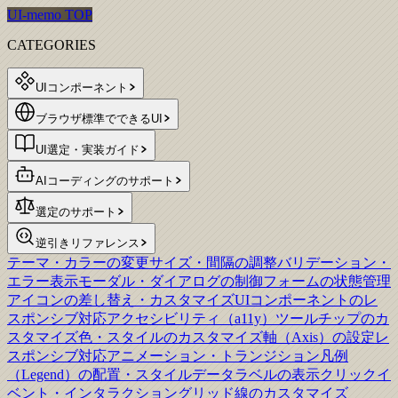
UI-memo TOP
CATEGORIES
UIコンポーネント
ブラウザ標準でできるUI
UI選定・実装ガイド
AIコーディングのサポート
選定のサポート
逆引きリファレンス
テーマ・カラーの変更
サイズ・間隔の調整
バリデーション・
エラー表示
モーダル・ダイアログの制御
フォームの状態管理
アイコンの差し替え・カスタマイズ
UIコンポーネントのレ
スポンシブ対応
アクセシビリティ（a11y）
ツールチップのカ
スタマイズ
色・スタイルのカスタマイズ
軸（Axis）の設定
レ
スポンシブ対応
アニメーション・トランジション
凡例
（Legend）の配置・スタイル
データラベルの表示
クリックイ
ベント・インタラクション
グリッド線のカスタマイズ