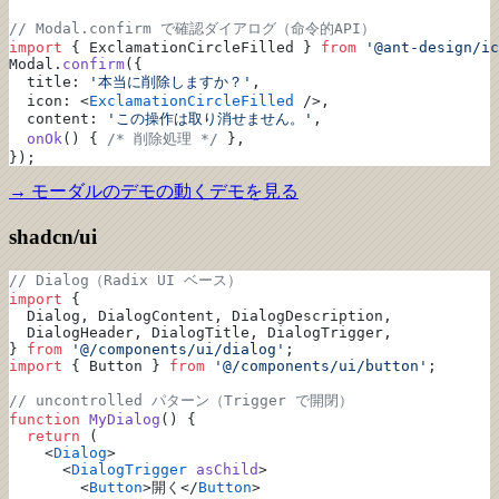
// Modal.confirm で確認ダイアログ（命令的API）
import
 { ExclamationCircleFilled } 
from
 '@ant-design/ic
Modal.
confirm
({
  title: 
'本当に削除しますか？'
,
  icon: <
ExclamationCircleFilled
 />,
  content: 
'この操作は取り消せません。'
,
  onOk
() { 
/* 削除処理 */
 },
});
→
モーダルのデモ
の動くデモを見る
shadcn/ui
// Dialog（Radix UI ベース）
import
 {
  Dialog, DialogContent, DialogDescription,
  DialogHeader, DialogTitle, DialogTrigger,
} 
from
 '@/components/ui/dialog'
;
import
 { Button } 
from
 '@/components/ui/button'
;
// uncontrolled パターン（Trigger で開閉）
function
 MyDialog
() {
  return
 (
    <
Dialog
>
      <
DialogTrigger
 asChild
>
        <
Button
>開く</
Button
>