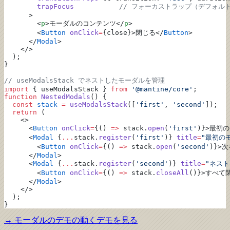
        trapFocus
           // フォーカストラップ（デフォルト
      >
        <
p
>モーダルのコンテンツ</
p
>
        <
Button
 onClick
=
{close}>閉じる</
Button
>
      </
Modal
>
    </>
  );
}
// useModalsStack でネストしたモーダルを管理
import
 { useModalsStack } 
from
 '@mantine/core'
;
function
 NestedModals
() {
  const
 stack
 =
 useModalsStack
([
'first'
, 
'second'
]);
  return
 (
    <>
      <
Button
 onClick
=
{() 
=>
 stack.
open
(
'first'
)}>最初
      <
Modal
 {
...
stack.
register
(
'first'
)} 
title
=
"最初の
        <
Button
 onClick
=
{() 
=>
 stack.
open
(
'second'
)}>
      </
Modal
>
      <
Modal
 {
...
stack.
register
(
'second'
)} 
title
=
"ネス
        <
Button
 onClick
=
{() 
=>
 stack.
closeAll
()}>すべて
      </
Modal
>
    </>
  );
}
→
モーダルのデモ
の動くデモを見る