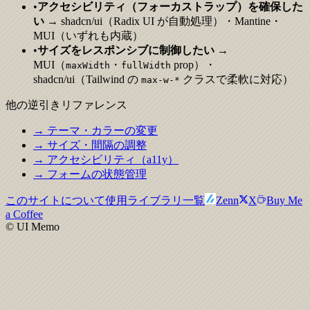
•
アクセシビリティ（フォーカストラップ）を確保した
い
→ shadcn/ui（Radix UI が自動処理）・Mantine・
MUI（いずれも内蔵）
•
サイズをレスポンシブに制御したい
→
MUI（
・
prop）・
maxWidth
fullWidth
shadcn/ui（Tailwind の
クラスで柔軟に対応）
max-w-*
他の逆引きリファレンス
→ テーマ・カラーの変更
→ サイズ・間隔の調整
→ アクセシビリティ（a11y）
→ フォームの状態管理
このサイトについて
使用ライブラリ一覧
Zenn
X
Buy Me
a Coffee
© UI Memo