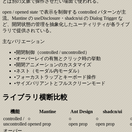
とは別の文脈で操作させたい場面で使われる。
open / opened state で表示を制御する controlled パターンが主
流。Mantine の useDisclosure・shadcn/ui の Dialog Trigger な
ど、開閉状態の管理を抽象化したユーティリティが各ライブ
ラリで提供されている。
主なバリエーション
•
開閉制御（controlled / uncontrolled）
•
オーバーレイの有無とクリック時の挙動
•
開閉アニメーションのカスタマイズ
•
ネスト（モーダル内モーダル）
•
フォーカストラップとキーボード操作
•
サイズバリアントとフルスクリーンモード
ライブラリ横断比較
機能
Mantine
Ant Design
shadcn/ui
controlled /
○
○
○
uncontrolled
opened prop
open prop
open prop
オーバー