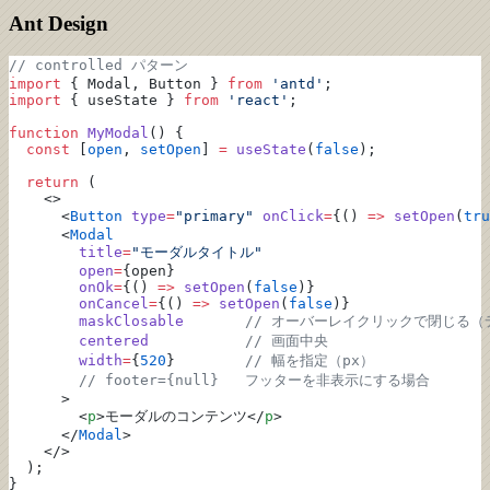
Ant Design
// controlled パターン
import
 { Modal, Button } 
from
 'antd'
;
import
 { useState } 
from
 'react'
;
function
 MyModal
() {
  const
 [
open
, 
setOpen
] 
=
 useState
(
false
);
  return
 (
    <>
      <
Button
 type
=
"primary"
 onClick
=
{() 
=>
 setOpen
(
tru
      <
Modal
        title
=
"モーダルタイトル"
        open
=
{open}
        onOk
=
{() 
=>
 setOpen
(
false
)}
        onCancel
=
{() 
=>
 setOpen
(
false
)}
        maskClosable
       // オーバーレイクリックで閉じる（
        centered
           // 画面中央
        width
=
{
520
}        
// 幅を指定（px）
        // footer={null}   フッターを非表示にする場合
      >
        <
p
>モーダルのコンテンツ</
p
>
      </
Modal
>
    </>
  );
}