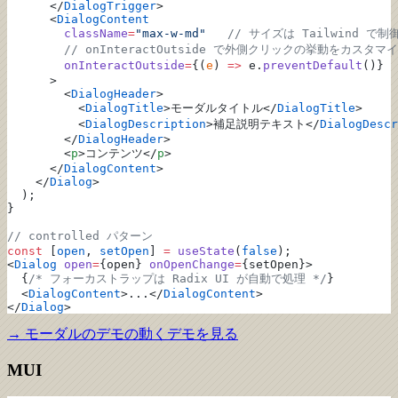
      </
DialogTrigger
>
      <
DialogContent
        className
=
"max-w-md"
   // サイズは Tailwind で制
        // onInteractOutside で外側クリックの挙動をカスタマ
        onInteractOutside
=
{(
e
) 
=>
 e.
preventDefault
()}  
      >
        <
DialogHeader
>
          <
DialogTitle
>モーダルタイトル</
DialogTitle
>
          <
DialogDescription
>補足説明テキスト</
DialogDescr
        </
DialogHeader
>
        <
p
>コンテンツ</
p
>
      </
DialogContent
>
    </
Dialog
>
  );
}
// controlled パターン
const
 [
open
, 
setOpen
] 
=
 useState
(
false
);
<
Dialog
 open
=
{open} 
onOpenChange
=
{setOpen}>
  {
/* フォーカストラップは Radix UI が自動で処理 */
}
  <
DialogContent
>...</
DialogContent
>
</
Dialog
>
→
モーダルのデモ
の動くデモを見る
MUI