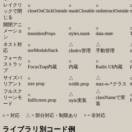
レイクリ
○
○
○
closeOnClickOutside
maskClosable
onInteractOutside
o
ックで閉
じる
開閉アニ
○
○
○
メーショ
transitionProps
styles.mask
data-state
ン
ネスト対
△
△
○
useModalsStack
応
zIndex管理
手動管理
フォーカ
○
○
○
ストラッ
FocusTrap内蔵
内蔵
Radix UI内蔵
プ
サイズバ
△
△
○
size prop
リアント
width prop
max-w-*クラス
フルスク
△
△
○
リーンモ
classNameで実
fullScreen prop
f
style実装
ード
装
○ = 対応 △ = 部分対応・制限あり × = 非対応
ライブラリ別コード例