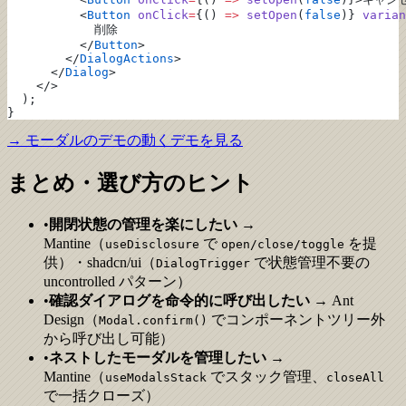
          <
Button
 onClick
=
{() 
=>
 setOpen
(
false
)} 
varian
            削除
          </
Button
>
        </
DialogActions
>
      </
Dialog
>
    </>
  );
}
→
モーダルのデモ
の動くデモを見る
まとめ・選び方のヒント
•
開閉状態の管理を楽にしたい
→
Mantine（
で
を提
useDisclosure
open/close/toggle
供）・shadcn/ui（
で状態管理不要の
DialogTrigger
uncontrolled パターン）
•
確認ダイアログを命令的に呼び出したい
→ Ant
Design（
でコンポーネントツリー外
Modal.confirm()
から呼び出し可能）
•
ネストしたモーダルを管理したい
→
Mantine（
でスタック管理、
useModalsStack
closeAll
で一括クローズ）