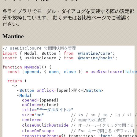
各ライブラリでモーダル・ダイアログを実装する際の設定部
分を抜粋しています。 動くデモは各比較ページでご確認く
ださい。
Mantine
// useDisclosure で開閉状態を管理
import
 { Modal, Button } 
from
 '@mantine/core'
;
import
 { useDisclosure } 
from
 '@mantine/hooks'
;
function
 MyModal
() {
  const
 [
opened
, { 
open
, 
close
 }] 
=
 useDisclosure
(
false
  return
 (
    <>
      <
Button
 onClick
=
{open}>開く</
Button
>
      <
Modal
        opened
=
{opened}
        onClose
=
{close}
        title
=
"モーダルタイトル"
        size
=
"md"
           // xs / sm / md / lg / xl /
        centered
            // 画面中央に配置
        closeOnClickOutside
 // オーバーレイクリックで閉じる（
        closeOnEscape
       // Esc キーで閉じる（デフォルト:
        transitionProps
=
{{ transition: 
'fade'
, duration