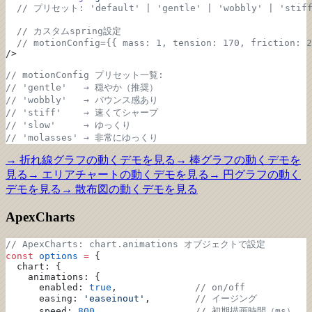
  // プリセット: 'default' | 'gentle' | 'wobbly' | 'stiff
  // カスタムspring設定
  // motionConfig={{ mass: 1, tension: 170, friction: 2
/>
// motionConfig プリセット一覧:
// 'gentle'   → 穏やか（推奨）
// 'wobbly'   → バウンス感あり
// 'stiff'    → 速くてシャープ
// 'slow'     → ゆっくり
// 'molasses' → 非常にゆっくり
→
折れ線グラフ
の動くデモを見る
→
棒グラフ
の動くデモを
見る
→
エリアチャート
の動くデモを見る
→
円グラフ
の動く
デモを見る
→
散布図
の動くデモを見る
ApexCharts
// ApexCharts: chart.animations オブジェクトで設定
const
 options
 =
 {
  chart: {
    animations: {
      enabled: 
true
,              
// on/off
      easing: 
'easeinout'
,        
// イージング
      speed: 
800
,                 
// 初期描画時間（ms）