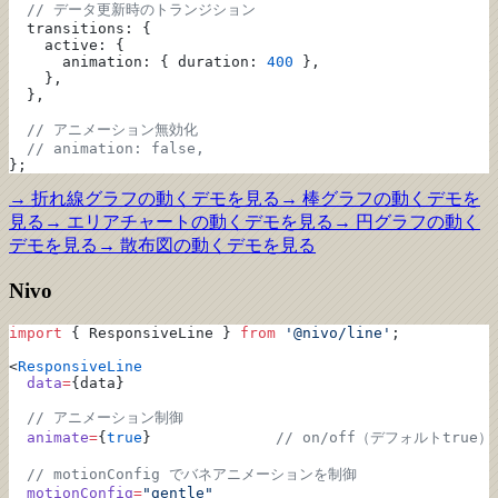
  // データ更新時のトランジション
  transitions: {
    active: {
      animation: { duration: 
400
 },
    },
  },
  // アニメーション無効化
  // animation: false,
};
→
折れ線グラフ
の動くデモを見る
→
棒グラフ
の動くデモを
見る
→
エリアチャート
の動くデモを見る
→
円グラフ
の動く
デモを見る
→
散布図
の動くデモを見る
Nivo
import
 { ResponsiveLine } 
from
 '@nivo/line'
;
<
ResponsiveLine
  data
=
{data}
  // アニメーション制御
  animate
=
{
true
}              
// on/off（デフォルトtrue）
  // motionConfig でバネアニメーションを制御
  motionConfig
=
"gentle"