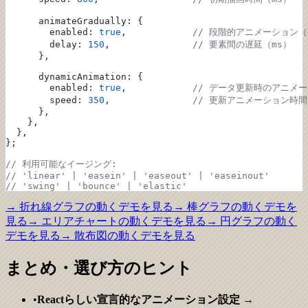
      animateGradually: {
        enabled: 
true
,            
// 段階的アニメーション
        delay: 
150
,               
// 要素間の遅延（ms）
      },
      dynamicAnimation: {
        enabled: 
true
,            
// データ更新時のアニメ
        speed: 
350
,               
// 更新アニメーション時間
      },
    },
  },
};
// 利用可能なイージング:
// 'linear' | 'easein' | 'easeout' | 'easeinout'
// 'swing' | 'bounce' | 'elastic'
→
折れ線グラフ
の動くデモを見る
→
棒グラフ
の動くデモを
見る
→
エリアチャート
の動くデモを見る
→
円グラフ
の動く
デモを見る
→
散布図
の動くデモを見る
まとめ・選び方のヒント
•
Reactらしい宣言的なアニメーション設定
→