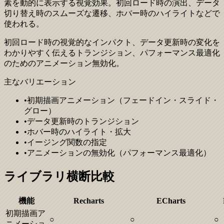
素を動的に表示する視覚効果。初回ロード時の演出、データ
切り替え時のスムーズな遷移、ホバー時のハイライトなどで
使われる。
初回ロード時の視覚的なインパクト、データ更新時の変化を
わかりやすく伝えるトランジション、パフォーマンス最適化
のためのアニメーション無効化。
主なバリエーション
•
初期描画アニメーション（フェードイン・スライド・
グロー）
•
データ更新時のトランジション
•
ホバー時のハイライト・拡大
•
イージング関数の指定
•
アニメーションの無効化（パフォーマンス最適化）
ライブラリ横断比較
機能
Recharts
ECharts
初期描画ア
○
○
○
ニメーショ