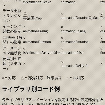
isAnimationActive
animation
fr
ン
データ更新
△
○
○
トランジシ
animationDurationUpdate
Plo
再描画のみ
ョン
イージング
○
○
○
animationEasing
animationEasing
eas
関数の指定
duration（時
○
○
○
animationDuration
animationDuration
dur
間）の指定
アニメーシ
○
○
○
isAnimationActive=false
animation:false
dur
ョン無効化
要素別の遅
○
延（ステガ
×
×
animationDelay fn
ー）
○ = 対応 △ = 部分対応・制限あり × = 非対応
ライブラリ別コード例
各ライブラリでアニメーションを設定する際の設定部分を抜
粋しています。 動くデモは各比較ページでご確認くださ