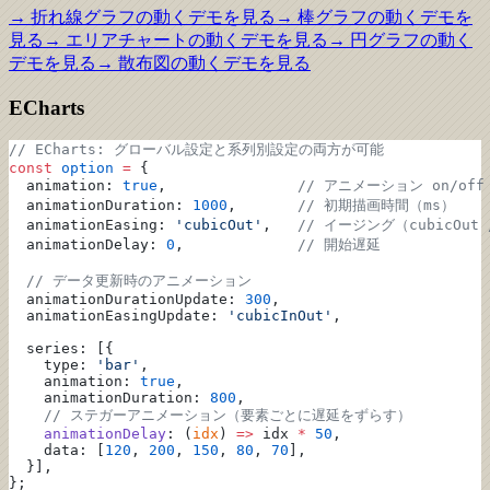
→
折れ線グラフ
の動くデモを見る
→
棒グラフ
の動くデモを
見る
→
エリアチャート
の動くデモを見る
→
円グラフ
の動く
デモを見る
→
散布図
の動くデモを見る
ECharts
// ECharts: グローバル設定と系列別設定の両方が可能
const
 option
 =
 {
  animation: 
true
,               
// アニメーション on/off
  animationDuration: 
1000
,       
// 初期描画時間（ms）
  animationEasing: 
'cubicOut'
,   
// イージング（cubicOut /
  animationDelay: 
0
,             
// 開始遅延
  // データ更新時のアニメーション
  animationDurationUpdate: 
300
,
  animationEasingUpdate: 
'cubicInOut'
,
  series: [{
    type: 
'bar'
,
    animation: 
true
,
    animationDuration: 
800
,
    // ステガーアニメーション（要素ごとに遅延をずらす）
    animationDelay
: (
idx
) 
=>
 idx 
*
 50
,
    data: [
120
, 
200
, 
150
, 
80
, 
70
],
  }],
};