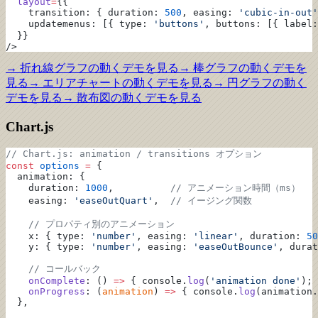
  layout
=
{{
    transition: { duration: 
500
, easing: 
'cubic-in-out'
    updatemenus: [{ type: 
'buttons'
, buttons: [{ label:
  }}
/>
→
折れ線グラフ
の動くデモを見る
→
棒グラフ
の動くデモを
見る
→
エリアチャート
の動くデモを見る
→
円グラフ
の動く
デモを見る
→
散布図
の動くデモを見る
Chart.js
// Chart.js: animation / transitions オプション
const
 options
 =
 {
  animation: {
    duration: 
1000
,          
// アニメーション時間（ms）
    easing: 
'easeOutQuart'
,  
// イージング関数
    // プロパティ別のアニメーション
    x: { type: 
'number'
, easing: 
'linear'
, duration: 
50
    y: { type: 
'number'
, easing: 
'easeOutBounce'
, durat
    // コールバック
    onComplete
: () 
=>
 { console.
log
(
'animation done'
); 
    onProgress
: (
animation
) 
=>
 { console.
log
(animation.
  },