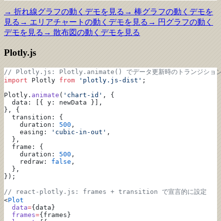
→
折れ線グラフ
の動くデモを見る
→
棒グラフ
の動くデモを
見る
→
エリアチャート
の動くデモを見る
→
円グラフ
の動く
デモを見る
→
散布図
の動くデモを見る
Plotly.js
// Plotly.js: Plotly.animate() でデータ更新時のトランジショ
import
 Plotly 
from
 'plotly.js-dist'
;
Plotly.
animate
(
'chart-id'
, {
  data: [{ y: newData }],
}, {
  transition: {
    duration: 
500
,
    easing: 
'cubic-in-out'
,
  },
  frame: {
    duration: 
500
,
    redraw: 
false
,
  },
});
// react-plotly.js: frames + transition で宣言的に設定
<
Plot
  data
=
{data}
  frames
=
{frames}