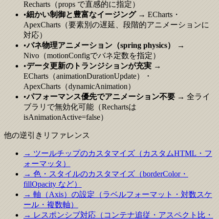
Recharts（props で直感的に指定）
•
細かい制御と豊富なイージング
→ ECharts・
ApexCharts（要素別の遅延、段階的アニメーションに
対応）
•
バネ物理アニメーション（spring physics）
→
Nivo（motionConfigでバネ定数を指定）
•
データ更新のトランジションが充実
→
ECharts（animationDurationUpdate）・
ApexCharts（dynamicAnimation）
•
パフォーマンス優先でアニメーション不要
→ 全ライ
ブラリで無効化可能（Rechartsは
isAnimationActive=false）
他の逆引きリファレンス
→ ツールチップのカスタマイズ（カスタムHTML・フ
ォーマッタ）
→ 色・スタイルのカスタマイズ（borderColor・
fillOpacity など）
→ 軸（Axis）の設定（ラベルフォーマット・対数スケ
ール・複数軸）
→ レスポンシブ対応（コンテナ追従・アスペクト比・