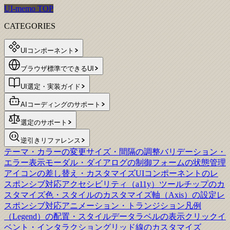
UI-memo TOP
CATEGORIES
UIコンポーネント
ブラウザ標準でできるUI
UI選定・実装ガイド
AIコーディングのサポート
選定のサポート
逆引きリファレンス
テーマ・カラーの変更
サイズ・間隔の調整
バリデーション・
エラー表示
モーダル・ダイアログの制御
フォームの状態管理
アイコンの差し替え・カスタマイズ
UIコンポーネントのレ
スポンシブ対応
アクセシビリティ（a11y）
ツールチップのカ
スタマイズ
色・スタイルのカスタマイズ
軸（Axis）の設定
レ
スポンシブ対応
アニメーション・トランジション
凡例
（Legend）の配置・スタイル
データラベルの表示
クリックイ
ベント・インタラクション
グリッド線のカスタマイズ