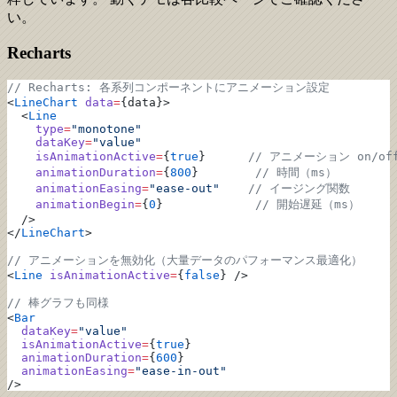
い。
Recharts
// Recharts: 各系列コンポーネントにアニメーション設定
<
LineChart
 data
=
{data}>
  <
Line
    type
=
"monotone"
    dataKey
=
"value"
    isAnimationActive
=
{
true
}      
// アニメーション on/of
    animationDuration
=
{
800
}        
// 時間（ms）
    animationEasing
=
"ease-out"
    // イージング関数
    animationBegin
=
{
0
}             
// 開始遅延（ms）
  />
</
LineChart
>
// アニメーションを無効化（大量データのパフォーマンス最適化）
<
Line
 isAnimationActive
=
{
false
} />
// 棒グラフも同様
<
Bar
  dataKey
=
"value"
  isAnimationActive
=
{
true
}
  animationDuration
=
{
600
}
  animationEasing
=
"ease-in-out"
/>