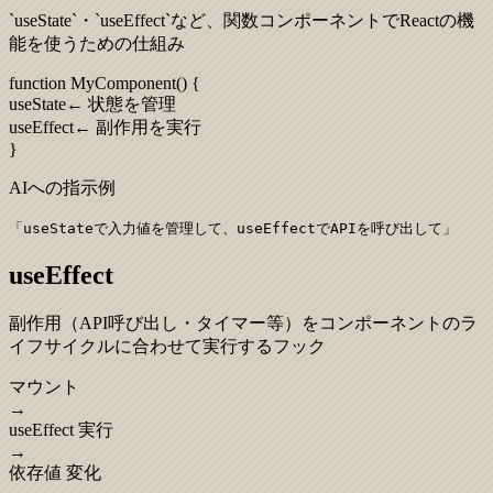
`useState`・`useEffect`など、関数コンポーネントでReactの機
能を使うための仕組み
function MyComponent()
{
useState
← 状態を管理
useEffect
← 副作用を実行
}
AIへの指示例
「
useStateで入力値を管理して、useEffectでAPIを呼び出して
」
useEffect
副作用（API呼び出し・タイマー等）をコンポーネントのラ
イフサイクルに合わせて実行するフック
マウント
→
useEffect 実行
→
依存値 変化