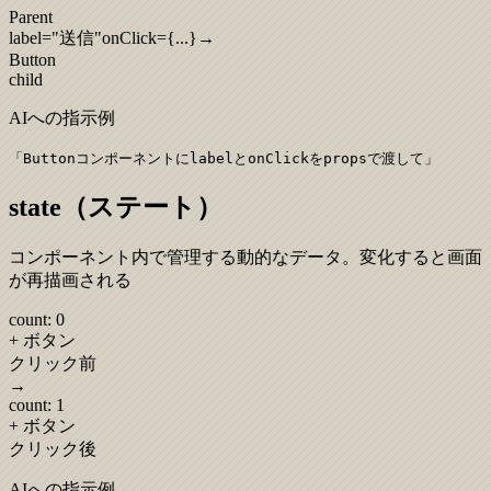
Parent
label="送信"
onClick=
{...}
→
Button
child
AIへの指示例
「
ButtonコンポーネントにlabelとonClickをpropsで渡して
」
state（ステート）
コンポーネント内で管理する動的なデータ。変化すると画面
が再描画される
count: 0
+ ボタン
クリック前
→
count: 1
+ ボタン
クリック後
AIへの指示例