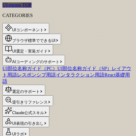
UI-memo TOP
CATEGORIES
UIコンポーネント
ブラウザ標準でできるUI
UI選定・実装ガイド
AIコーディングのサポート
UI部位名称ガイド（PC）
UI部位名称ガイド（SP）
レイアウ
ト用語
レスポンシブ用語
インタラクション用語
React基礎用
語
選定のサポート
逆引きリファレンス
Claude公式スキル
UI表現の引き出し
UIラボ