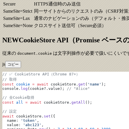
Secure
HTTPS通信時のみ送信
SameSite=Strict
同一サイトからのリクエストのみ（CSRF対
SameSite=Lax
通常のナビゲーションのみ（デフォルト・推
SameSite=None
クロスサイト送信可（Secure必須）
NEW
CookieStore API（Promise ベー
従来の
は文字列操作が必要で扱いにくいですが、 Co
document.cookie
js
コピー
// ✅ CookieStore API（Chrome 87+）
// 取得
const
 cookie
 =
 await
 cookieStore.
get
(
'name'
);
console.
log
(cookie?.value); 
// "Alice"
// 全Cookie取得
const
 all
 =
 await
 cookieStore.
getAll
();
// 設定
await
 cookieStore.
set
({
  name: 
'token'
,
  value: 
'abc123'
,