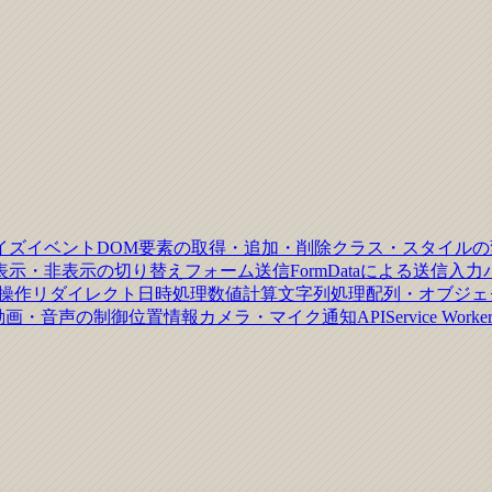
イズイベント
DOM要素の取得・追加・削除
クラス・スタイルの
表示・非表示の切り替え
フォーム送信
FormDataによる送信
入力
歴操作
リダイレクト
日時処理
数値計算
文字列処理
配列・オブジェ
動画・音声の制御
位置情報
カメラ・マイク
通知API
Service Worke