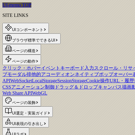
UI-memo TOP
SITE LINKS
UIコンポーネント
ブラウザ標準でできるUI
ページの構造
ページの動作
クリック・ホバーイベント
キーボード入力
スクロール・リサ
ブモーダル
排他的アコーディオン
ネイティブポップオーバー
API
WebSocket
LocalStorage
SessionStorage
Cookie操作
URL・履
CSSアニメーション制御
ドラッグ＆ドロップ
キャンバス描画
Web Share API
WebGL
ページの装飾
UI選定・実装ガイド
UI表現の引き出し
UIラボ