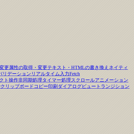
変更
属性の取得・変更
テキスト・HTMLの書き換え
ネイティ
バリデーション
リアルタイム入力
Fetch
クト操作
非同期処理
タイマー処理
スクロールアニメーション
r
クリップボードコピー
印刷ダイアログ
ビュートランジション