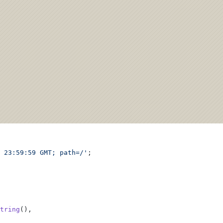
 23:59:59 GMT; path=/'
;
tring
(),