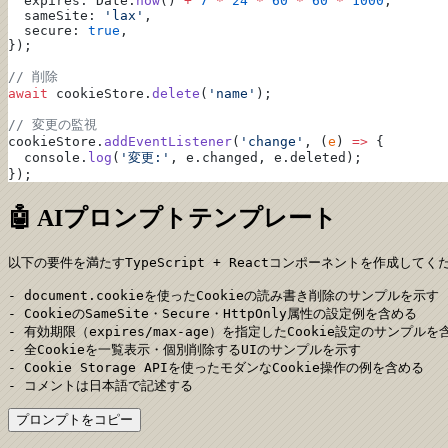
  expires: Date.
now
() 
+
 7
 *
 24
 *
 60
 *
 60
 *
 1000
,
  sameSite: 
'lax'
,
  secure: 
true
,
});
// 削除
await
 cookieStore.
delete
(
'name'
);
// 変更の監視
cookieStore.
addEventListener
(
'change'
, (
e
) 
=>
 {
  console.
log
(
'変更:'
, e.changed, e.deleted);
});
🤖 AIプロンプトテンプレート
以下の要件を満たすTypeScript + Reactコンポーネントを作成してくだ
- document.cookieを使ったCookieの読み書き削除のサンプルを示す

- CookieのSameSite・Secure・HttpOnly属性の設定例を含める

- 有効期限（expires/max-age）を指定したCookie設定のサンプルを含
- 全Cookieを一覧表示・個別削除するUIのサンプルを示す

- Cookie Storage APIを使ったモダンなCookie操作の例を含める

- コメントは日本語で記述する
プロンプトをコピー