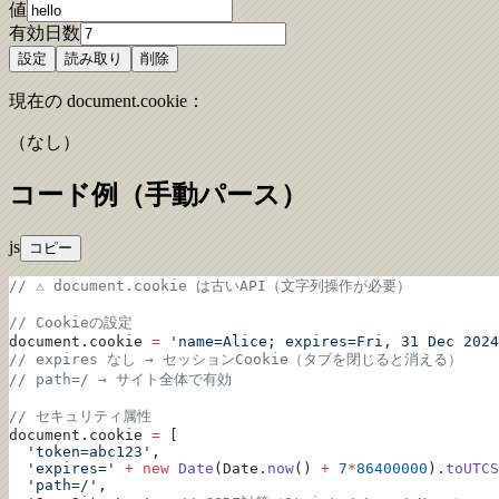
値
有効日数
設定
読み取り
削除
現在の document.cookie：
（なし）
コード例（手動パース）
js
コピー
// ⚠️ document.cookie は古いAPI（文字列操作が必要）
// Cookieの設定
document.cookie 
=
 'name=Alice; expires=Fri, 31 Dec 2024
// expires なし → セッションCookie（タブを閉じると消える）
// path=/ → サイト全体で有効
// セキュリティ属性
document.cookie 
=
 [
  'token=abc123'
,
  'expires='
 +
 new
 Date
(Date.
now
() 
+
 7
*
86400000
).
toUTCS
  'path=/'
,