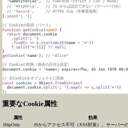
  'SameSite=Lax'
,  
// CSRF対策（Strict / Lax / None）
  // 'HttpOnly',   // JS からは設定できない（サーバーのみ）
  // 'Secure',     // HTTPS のみ（本番環境用）
].
join
(
'; '
);
// Cookieの取得（パース）
function
 getCookie
(
name
) {
  return
 document.cookie
    .
split
(
'; '
)
    .
find
(
c
 =>
 c.
startsWith
(name 
+
 '='
))
    ?.
split
(
'='
)[
1
] 
??
 null
;
}
getCookie
(
'name'
); 
// "Alice"
// Cookieの削除（過去の日付を設定）
document.cookie 
=
 'name=; expires=Thu, 01 Jan 1970 00:0
// 全Cookieをオブジェクトに変換
const
 cookies
 =
 Object.
fromEntries
(
  document.cookie.
split
(
'; '
).
map
(
c
 =>
 c.
split
(
'='
))
);
重要なCookie属性
属性
効果
HttpOnly
JSからアクセス不可（XSS対策）。サーバー