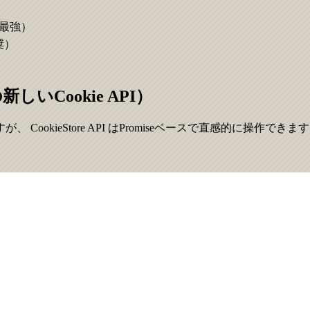
策最強）
奨）
スの新しいCookie API）
okieStore API はPromiseベースで直感的に操作できます（C