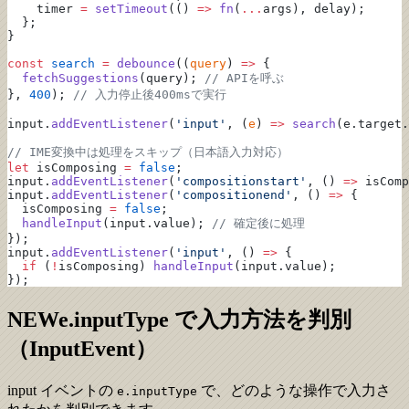
    timer 
=
 setTimeout
(() 
=>
 fn
(
...
args), delay);
  };
}
const
 search
 =
 debounce
((
query
) 
=>
 {
  fetchSuggestions
(query); 
// APIを呼ぶ
}, 
400
); 
// 入力停止後400msで実行
input.
addEventListener
(
'input'
, (
e
) 
=>
 search
(e.target.
// IME変換中は処理をスキップ（日本語入力対応）
let
 isComposing 
=
 false
;
input.
addEventListener
(
'compositionstart'
, () 
=>
 isComp
input.
addEventListener
(
'compositionend'
, () 
=>
 {
  isComposing 
=
 false
;
  handleInput
(input.value); 
// 確定後に処理
});
input.
addEventListener
(
'input'
, () 
=>
 {
  if
 (
!
isComposing) 
handleInput
(input.value);
});
NEW
e.inputType で入力方法を判別
（InputEvent）
input イベントの
で、どのような操作で入力さ
e.inputType