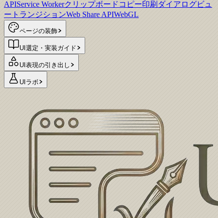
API
Service Worker
クリップボードコピー
印刷ダイアログ
ビュ
ートランジション
Web Share API
WebGL
ページの装飾
UI選定・実装ガイド
UI表現の引き出し
UIラボ