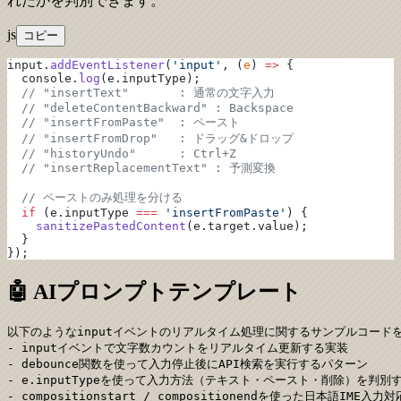
れたかを判別できます。
js
コピー
input.
addEventListener
(
'input'
, (
e
) 
=>
 {
  console.
log
(e.inputType);
  // "insertText"       : 通常の文字入力
  // "deleteContentBackward" : Backspace
  // "insertFromPaste"  : ペースト
  // "insertFromDrop"   : ドラッグ&ドロップ
  // "historyUndo"      : Ctrl+Z
  // "insertReplacementText" : 予測変換
  // ペーストのみ処理を分ける
  if
 (e.inputType 
===
 'insertFromPaste'
) {
    sanitizePastedContent
(e.target.value);
  }
});
🤖 AIプロンプトテンプレート
以下のようなinputイベントのリアルタイム処理に関するサンプルコードを
- inputイベントで文字数カウントをリアルタイム更新する実装

- debounce関数を使って入力停止後にAPI検索を実行するパターン

- e.inputTypeを使って入力方法（テキスト・ペースト・削除）を判別す
- compositionstart / compositionendを使った日本語IME入力対応