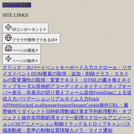
UI-memo TOP
SITE LINKS
UIコンポーネント
ブラウザ標準でできるUI
ページの構造
ページの動作
クリック・ホバーイベント
キーボード入力
スクロール・リサ
イズイベント
DOM要素の取得・追加・削除
クラス・スタイ
ルの変更
属性の取得・変更
テキスト・HTMLの書き換え
ネイ
ティブモーダル
排他的アコーディオン
ネイティブポップオー
バー
表示・非表示の切り替え
フォーム送信
FormDataによる送
信
入力バリデーション
リアルタイム入力
Fetch
API
WebSocket
LocalStorage
SessionStorage
Cookie操作
URL・履
歴操作
リダイレクト
日時処理
数値計算
文字列処理
配列・オブ
ジェクト操作
非同期処理
タイマー処理
スクロールアニメーシ
ョン
CSSアニメーション制御
ドラッグ＆ドロップ
キャンバス
描画
動画・音声の制御
位置情報
カメラ・マイク
通知