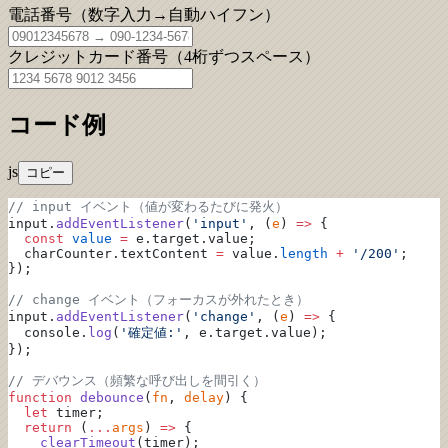
電話番号（数字入力→自動ハイフン）
クレジットカード番号（4桁ずつスペース）
コード例
js
コピー
// input イベント（値が変わるたびに発火）
input.
addEventListener
(
'input'
, (
e
) 
=>
 {
  const
 value
 =
 e.target.value;
  charCounter.textContent 
=
 value.
length
 +
 '/200'
;
});
// change イベント（フォーカスが外れたとき）
input.
addEventListener
(
'change'
, (
e
) 
=>
 {
  console.
log
(
'確定値:'
, e.target.value);
});
// デバウンス（頻繁な呼び出しを間引く）
function
 debounce
(
fn
, 
delay
) {
  let
 timer;
  return
 (
...
args
) 
=>
 {
    clearTimeout
(timer);