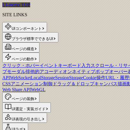
UI-memo TOP
SITE LINKS
UIコンポーネント
ブラウザ標準でできるUI
ページの構造
ページの動作
クリック・ホバーイベント
キーボード入力
スクロール・リサ
ブモーダル
排他的アコーディオン
ネイティブポップオーバー
API
WebSocket
LocalStorage
SessionStorage
Cookie操作
URL・履
CSSアニメーション制御
ドラッグ＆ドロップ
キャンバス描画
Web Share API
WebGL
ページの装飾
UI選定・実装ガイド
UI表現の引き出し
UIラボ