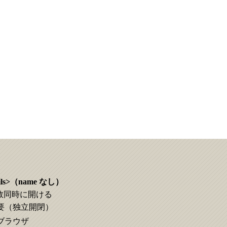
ls>
（name なし）
複数同時に開ける
不要（独立開閉）
全ブラウザ