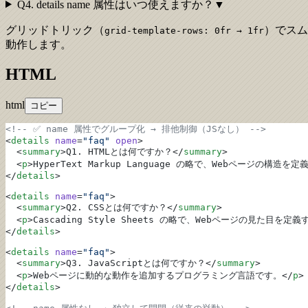
Q4. details name 属性はいつ使えますか？
▼
グリッドトリック（
）でスム
grid-template-rows: 0fr → 1fr
動作します。
HTML
html
コピー
<!-- ✅ name 属性でグループ化 → 排他制御（JSなし） -->
<
details
 name
=
"faq"
 open
>
  <
summary
>Q1. HTMLとは何ですか？</
summary
>
  <
p
>HyperText Markup Language の略で、Webページの構造を
</
details
>
<
details
 name
=
"faq"
>
  <
summary
>Q2. CSSとは何ですか？</
summary
>
  <
p
>Cascading Style Sheets の略で、Webページの見た目を定
</
details
>
<
details
 name
=
"faq"
>
  <
summary
>Q3. JavaScriptとは何ですか？</
summary
>
  <
p
>Webページに動的な動作を追加するプログラミング言語です。</
p
>
</
details
>