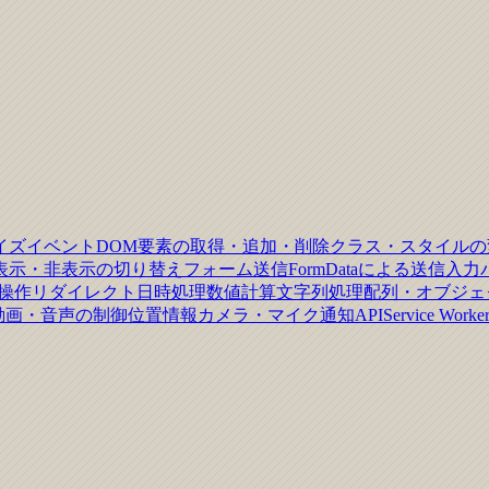
イズイベント
DOM要素の取得・追加・削除
クラス・スタイルの
表示・非表示の切り替え
フォーム送信
FormDataによる送信
入力
歴操作
リダイレクト
日時処理
数値計算
文字列処理
配列・オブジェ
動画・音声の制御
位置情報
カメラ・マイク
通知API
Service Worke