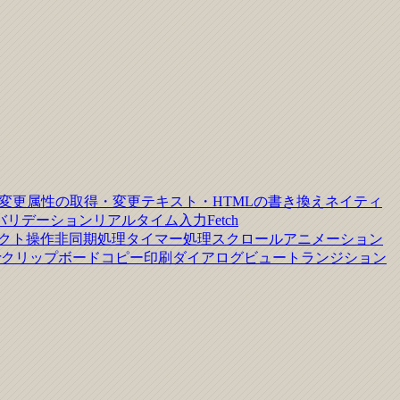
変更
属性の取得・変更
テキスト・HTMLの書き換え
ネイティ
バリデーション
リアルタイム入力
Fetch
クト操作
非同期処理
タイマー処理
スクロールアニメーション
r
クリップボードコピー
印刷ダイアログ
ビュートランジション