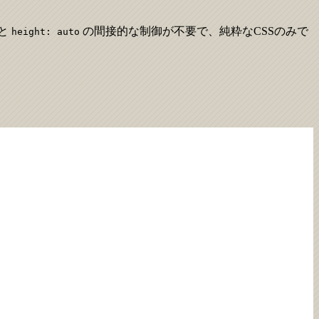
と
の間接的な制御が不要で、純粋なCSSのみで
height: auto