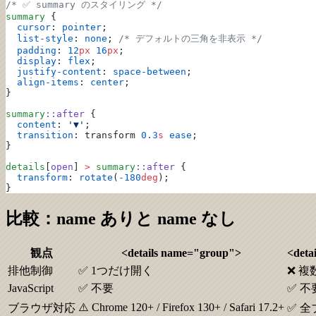
/* ✅ summary のスタイリング */
summary
 {
  cursor
: 
pointer
;
  list-style
: 
none
; 
/* デフォルトの三角を非表示 */
  padding
: 
12
px
 16
px
;
  display
: 
flex
;
  justify-content
: 
space-between
;
  align-items
: 
center
;
}
summary
::after
 {
  content
: 
'▼'
;
  transition
: transform 
0.3
s
 ease
;
}
details
[
open
] 
>
 summary
::after
 {
  transform
: 
rotate
(
-180
deg
);
}
比較：name ありと name なし
観点
<details name="group">
<detai
排他制御
✅ 1つだけ開く
❌ 
JavaScript
✅ 不要
✅ 
⚠️ Chrome 120+ / Firefox 130+ / Safari 17.2+
ブラウザ対応
✅ 