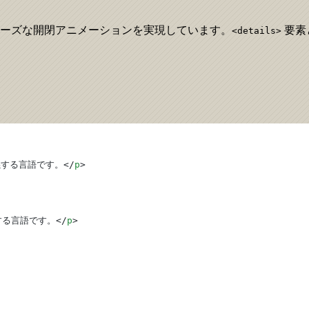
ーズな開閉アニメーションを実現しています。
要素
<details>
定義する言語です。</
p
>
義する言語です。</
p
>