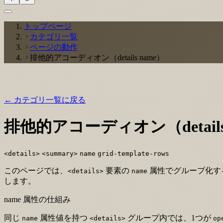
トップページ
カテゴリ一覧
ページの動作
排他的アコーディオン（details name）
← カテゴリ一覧に戻る
排他的アコーディオン（details
<details>
<summary>
name
grid-template-rows
このページでは、
要素の
属性でグループ化す
<details>
name
します。
name 属性の仕組み
同じ
属性値を持つ
グループ内では、1つが
name
<details>
op