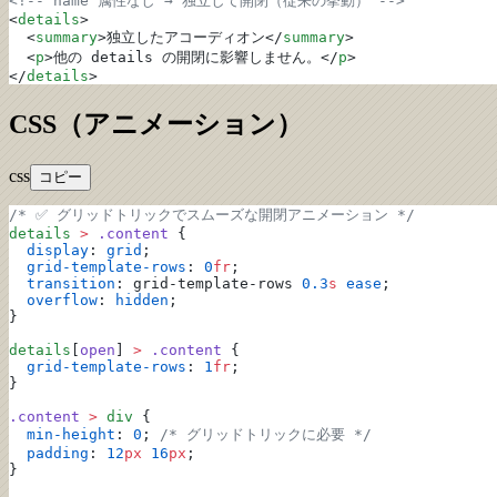
<!-- name 属性なし → 独立して開閉（従来の挙動） -->
<
details
>
  <
summary
>独立したアコーディオン</
summary
>
  <
p
>他の details の開閉に影響しません。</
p
>
</
details
>
CSS（アニメーション）
css
コピー
/* ✅ グリッドトリックでスムーズな開閉アニメーション */
details
 >
 .content
 {
  display
: 
grid
;
  grid-template-rows
: 
0
fr
;
  transition
: grid-template-rows 
0.3
s
 ease
;
  overflow
: 
hidden
;
}
details
[
open
] 
>
 .content
 {
  grid-template-rows
: 
1
fr
;
}
.content
 >
 div
 {
  min-height
: 
0
; 
/* グリッドトリックに必要 */
  padding
: 
12
px
 16
px
;
}