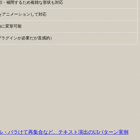
割・補間するため複雑な形状も対応
ffsetをアニメーションして対応
自由に変形可能
VGプラグインが必要だが直感的）
クランブル・バラけて再集合など、テキスト演出のUIパターン実例