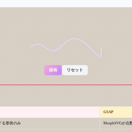
描画
リセット
GSAP
する形状のみ
MorphSVG