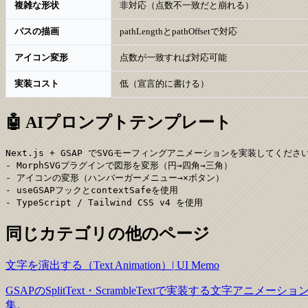
複雑な形状
非対応（点数不一致だと崩れる）
パスの描画
pathLengthとpathOffsetで対応
アイコン変形
点数が一致すれば対応可能
実装コスト
低（宣言的に書ける）
🤖 AIプロンプトテンプレート
Next.js + GSAP でSVGモーフィングアニメーションを実装してください
- MorphSVGプラグインで図形を変形（円→四角→三角）

- アイコンの変形（ハンバーガーメニュー→×ボタン）

- useGSAPフックとcontextSafeを使用

- TypeScript / Tailwind CSS v4 を使用
同じカテゴリの他のページ
文字を演出する（Text Animation）| UI Memo
GSAPのSplitText・ScrambleTextで実装する
集。