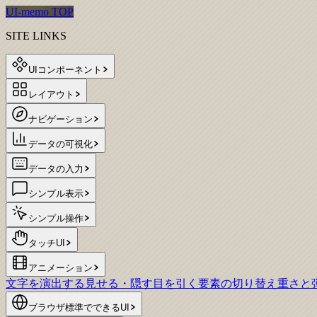
UI-memo TOP
SITE LINKS
UIコンポーネント
レイアウト
ナビゲーション
データの可視化
データの入力
シンプル表示
シンプル操作
タッチUI
アニメーション
文字を演出する
見せる・隠す
目を引く
要素の切り替え
重さと
ブラウザ標準でできるUI