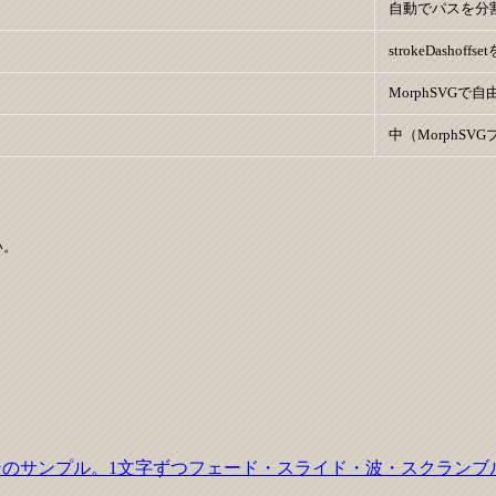
自動でパスを分
strokeDasho
MorphSVGで
中（MorphS
。

文字アニメーションのサンプル。1文字ずつフェード・スライド・波・ス