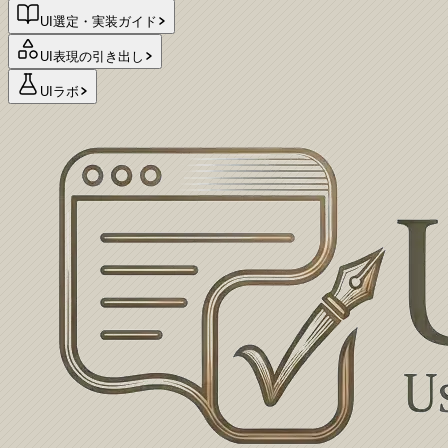
UI選定・実装ガイド
UI表現の引き出し
UIラボ