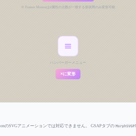
※ Framer Motionはd属性の点数が一致する形状間のみ変形可能
ハンバーガーメニュー
×に変形
ionのSVGアニメーションでは対応できません。 GSAPタブの
MorphSVGP