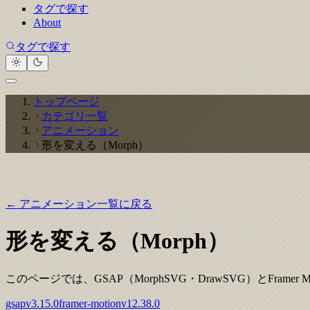
タグで探す
About
タグで探す
トップページ
カテゴリ一覧
アニメーション
形を変える（Morph）
← アニメーション一覧に戻る
形を変える（Morph）
このページでは、GSAP（MorphSVG・DrawSVG）とF
gsap
v
3.15.0
framer-motion
v
12.38.0