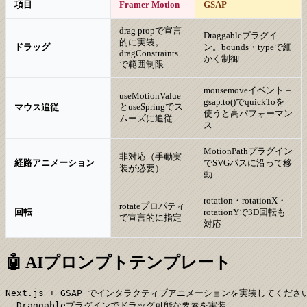
項目
Framer Motion
GSAP
drag propで宣言
Draggableプラグイ
的に実装。
ドラッグ
ン。bounds・typeで細
dragConstraints
かく制御
で範囲制限
mousemoveイベント＋
useMotionValue
gsap.to()でquickToを
とuseSpringでス
マウス追従
使うと高パフォーマン
ムーズに追従
ス
MotionPathプラグイン
非対応（手動実
経路アニメーション
でSVGパスに沿って移
装が必要）
動
rotation・rotationX・
rotateプロパティ
回転
rotationYで3D回転も
で宣言的に指定
対応
🤖 AIプロンプトテンプレート
Next.js + GSAP でインタラクティブアニメーションを実装してください
- Draggableプラグインでドラッグ可能な要素を実装
