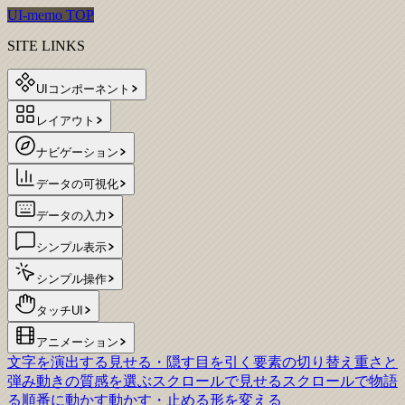
UI-memo TOP
SITE LINKS
UIコンポーネント
レイアウト
ナビゲーション
データの可視化
データの入力
シンプル表示
シンプル操作
タッチUI
アニメーション
文字を演出する
見せる・隠す
目を引く
要素の切り替え
重さと
弾み
動きの質感を選ぶ
スクロールで見せる
スクロールで物語
る
順番に動かす
動かす・止める
形を変える