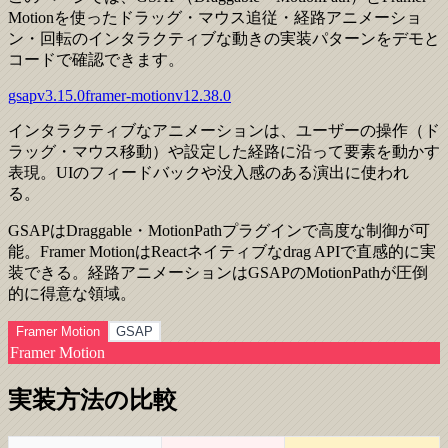
Motionを使ったドラッグ・マウス追従・経路アニメーショ
ン・回転のインタラクティブな動きの実装パターンをデモと
コードで確認できます。
gsap
v
3.15.0
framer-motion
v
12.38.0
インタラクティブなアニメーションは、ユーザーの操作（ド
ラッグ・マウス移動）や設定した経路に沿って要素を動かす
表現。UIのフィードバックや没入感のある演出に使われ
る。
GSAPはDraggable・MotionPathプラグインで高度な制御が可
能。Framer MotionはReactネイティブなdrag APIで直感的に実
装できる。経路アニメーションはGSAPのMotionPathが圧倒
的に得意な領域。
Framer Motion
GSAP
Framer Motion
実装方法の比較