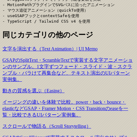
- MotionPathプラグインでSVGパスに沿ったアニメーション

- マウス追従アニメーション（quickTo使用）

- useGSAPフックとcontextSafeを使用

- TypeScript / Tailwind CSS v4 を使用
同じカテゴリの他のページ
文字を演出する（Text Animation）| UI Memo
GSAPのSplitText・ScrambleTextで実装する文字アニメーショ
ンのサンプル。1文字ずつフェード・スライド・波・スクラ
ンブル・バラけて再集合など、テキスト演出のUIパターン
実例集。
動きの質感を選ぶ（Easing）
イージングの違いを体験で比較。power・back・bounce・
elasticなどGSAP・Framer Motion・CSS Transitionのeaseを一
覧・比較できるUIパターン実例集。
スクロールで物語る（Scroll Storytelling）