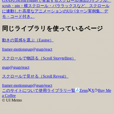
GSAPのScrollTriggerで実装するスクロール演出のサンプル。
scrub・pin・横スクロール・パララックスなど、スクロール
に連動した高度なアニメーションのUIパターン実例集。デ
モ・コード付き。
同じライブラリを使っているページ
動きの質感を選ぶ（Easing）
framer-motion
gsap
@gsap/react
スクロールで物語る（Scroll Storytelling）
gsap
@gsap/react
スクロールで見せる（Scroll Reveal）
framer-motion
gsap
@gsap/react
このサイトについて
使用ライブラリ一覧
Zenn
X
Buy Me
a Coffee
© UI Memo