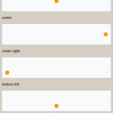
center
center right
bottom left