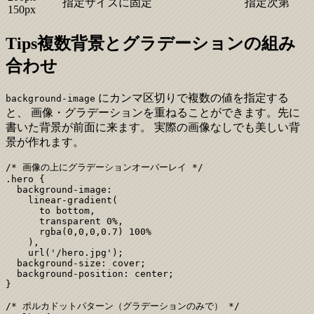
指定サイズに固定
指定次第
150px
Tips
複数背景とグラデーションの組み
合わせ
にカンマ区切りで複数の値を指定する
background-image
と、 画像・グラデーションを重ねることができます。先に
書いた背景が前面に来ます。 実際の画像なしでも美しい背
景が作れます。
/* 画像の上にグラデーションオーバーレイ */

.hero {

  background-image:

    linear-gradient(

      to bottom,

      transparent 0%,

      rgba(0,0,0,0.7) 100%

    ),

    url('/hero.jpg');

  background-size: cover;

  background-position: center;

}

/* ポルカドットパターン（グラデーションのみで） */
