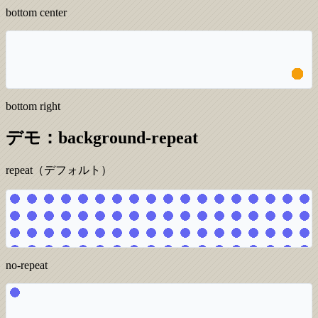
bottom center
bottom right
デモ：background-repeat
repeat（デフォルト）
no-repeat