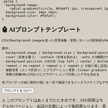
.polka {

  background-image:

    radial-gradient(circle, #6366f1 1px, transparent 1p
  background-size: 24px 24px;

  background-color: #f8fafc;

}
🤖 AIプロンプトテンプレート
CSSのbackground-imageを使った背景画像・背景パターンの実装例をRea
要件:

- background-image / background-size / background-p
- cover（全体を覆う）・contain（全体を収める）・auto の3種類の
- background-position の9方向（top left / center / b
- repeat / no-repeat / repeat-x / repeat-y の繰り返し設定
- 複数背景（カンマ区切り）とグラデーション背景（linear-gradient / 
- 実際の画像URLの代わりにグラデーションで代用したデモを含める

各プロパティの値と動作の違いを一目で確認できるインタラクティブなデ
プロンプトをコピー
⚠️ このプロンプトはあくまでたたき台です。AIの回答はモ
デルやバージョン、会話の文脈によって毎回異なります。意