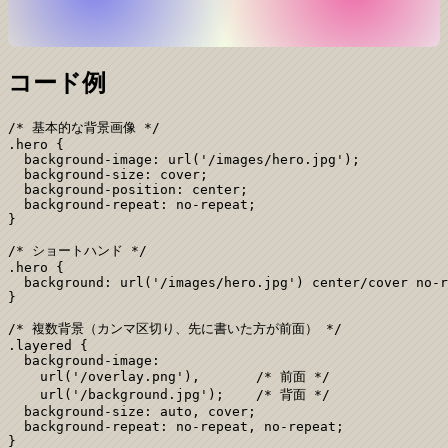
コード例
/* 基本的な背景画像 */

.hero {

  background-image: url('/images/hero.jpg');

  background-size: cover;

  background-position: center;

  background-repeat: no-repeat;

}

/* ショートハンド */

.hero {

  background: url('/images/hero.jpg') center/cover no-r
}

/* 複数背景（カンマ区切り、先に書いた方が前面） */

.layered {

  background-image:

    url('/overlay.png'),       /* 前面 */

    url('/background.jpg');    /* 背面 */

  background-size: auto, cover;

  background-repeat: no-repeat, no-repeat;

}
