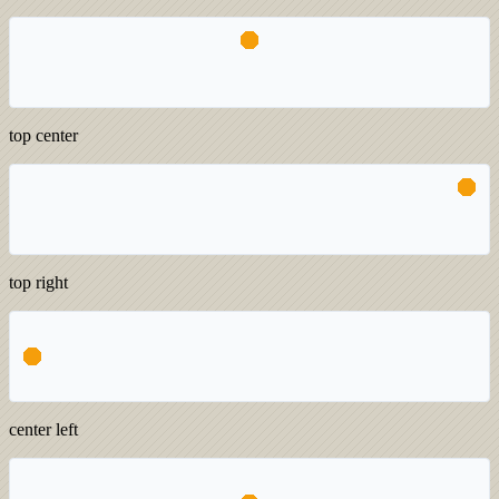
top center
top right
center left