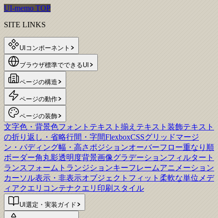
UI-memo TOP
SITE LINKS
UIコンポーネント
ブラウザ標準でできるUI
ページの構造
ページの動作
ページの装飾
文字色・背景色
フォント
テキスト揃え
テキスト装飾
テキスト
の折り返し・省略
行間・字間
Flexbox
CSSグリッド
マージ
ン・パディング
幅・高さ
ポジション
オーバーフロー
重なり順
ボーダー
角丸
影
透明度
背景画像
グラデーション
フィルター
ト
ランスフォーム
トランジション
キーフレームアニメーション
カーソル
表示・非表示
オブジェクトフィット
柔軟な単位
メデ
ィアクエリ
コンテナクエリ
印刷スタイル
UI選定・実装ガイド