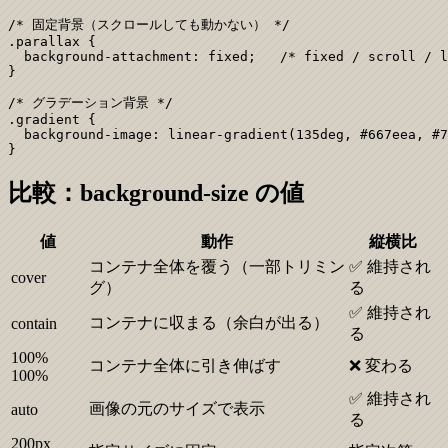
/* 固定背景（スクロールしても動かない） */

.parallax {

  background-attachment: fixed;   /* fixed / scroll / l
}

/* グラデーション背景 */

.gradient {

  background-image: linear-gradient(135deg, #667eea, #7
}
比較：background-size の値
値
動作
縦横比
コンテナ全体を覆う（一部トリミン
✅ 維持され
cover
グ）
る
✅ 維持され
コンテナに収まる（余白が出る）
contain
る
100%
コンテナ全体に引き伸ばす
❌ 変わる
100%
✅ 維持され
画像の元のサイズで表示
auto
る
200px