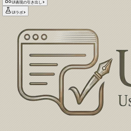
UI表現の引き出し
UIラボ