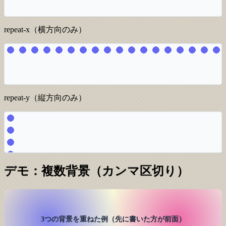
repeat-x（横方向のみ）
repeat-y（縦方向のみ）
デモ：複数背景（カンマ区切り）
3つの背景を重ねた例（先に書いた方が前面）