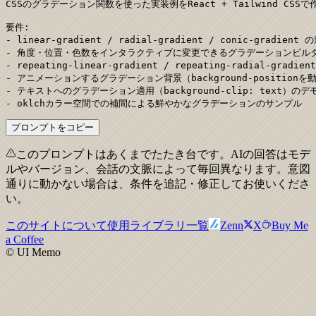
CSSのグラデーション関数を使った実装例をReact + Tailwind CSS
要件:

- linear-gradient / radial-gradient / conic-gradi
- 角度・位置・色数をインタラクティブに変更できるグラデーションビルダー
- repeating-linear-gradient / repeating-radial-grad
- アニメーションするグラデーション背景（background-positionを
- テキストへのグラデーション適用（background-clip: text）のデモ
- oklchカラー空間での補間による鮮やかなグラデーションのサンプル
プロンプトをコピー
このプロンプトはあくまでたたき台です。AIの回答はモデ
ルやバージョン、会話の文脈によって毎回異なります。意図
通りに動かない場合は、条件を追記・修正してお使いくださ
い。
このサイトについて
使用ライブラリ一覧
Zenn
X
Buy Me
a Coffee
© UI Memo