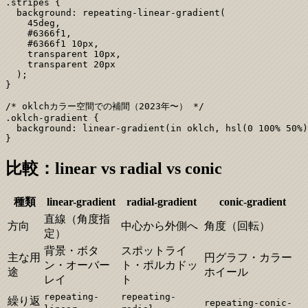
.stripes {

  background: repeating-linear-gradient(

    45deg,

    #6366f1,

    #6366f1 10px,

    transparent 10px,

    transparent 20px

  );

}

/* oklchカラー空間での補間（2023年〜） */

.oklch-gradient {

  background: linear-gradient(in oklch, hsl(0 100% 50%)
}
比較：linear vs radial vs conic
種類
linear-gradient
radial-gradient
conic-gradient
直線（角度指
方向
中心から外側へ
角度（回転）
定）
背景・ボタ
スポットライ
主な用
円グラフ・カラー
ン・オーバー
ト・ポルカドッ
途
ホイール
レイ
ト
repeating-
repeating-
繰り返
repeating-conic-