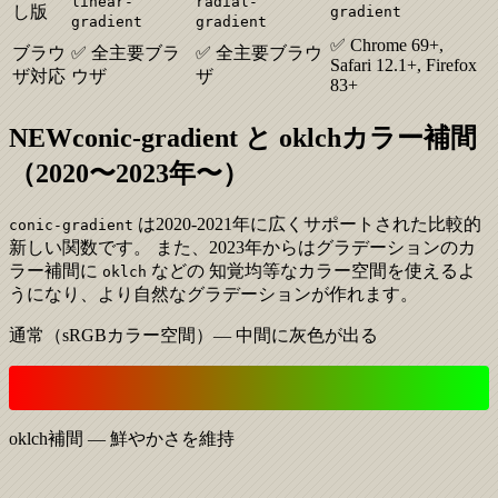
linear-
radial-
し版
gradient
gradient
gradient
✅ Chrome 69+,
ブラウ
✅ 全主要ブラ
✅ 全主要ブラウ
Safari 12.1+, Firefox
ザ対応
ウザ
ザ
83+
NEW
conic-gradient と oklchカラー補間
（2020〜2023年〜）
は2020-2021年に広くサポートされた比較的
conic-gradient
新しい関数です。 また、2023年からはグラデーションのカ
ラー補間に
などの 知覚均等なカラー空間を使えるよ
oklch
うになり、より自然なグラデーションが作れます。
通常（sRGBカラー空間）— 中間に灰色が出る
oklch補間 — 鮮やかさを維持