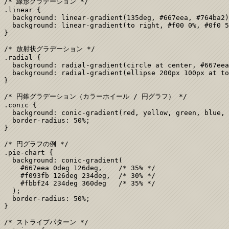
/* 線形グラデーション */

.linear {

  background: linear-gradient(135deg, #667eea, #764ba2)
  background: linear-gradient(to right, #f00 0%, #0f0 5
}

/* 放射状グラデーション */

.radial {

  background: radial-gradient(circle at center, #667eea
  background: radial-gradient(ellipse 200px 100px at to
}

/* 円錐グラデーション（カラーホイール / 円グラフ） */

.conic {

  background: conic-gradient(red, yellow, green, blue, 
  border-radius: 50%;

}

/* 円グラフの例 */

.pie-chart {

  background: conic-gradient(

    #667eea 0deg 126deg,    /* 35% */

    #f093fb 126deg 234deg,  /* 30% */

    #fbbf24 234deg 360deg   /* 35% */

  );

  border-radius: 50%;

}

/* ストライプパターン */
