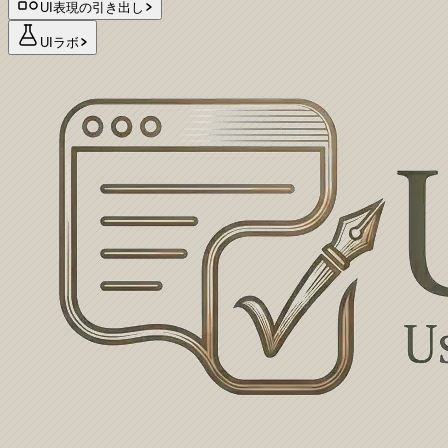
UI表現の引き出し
UIラボ