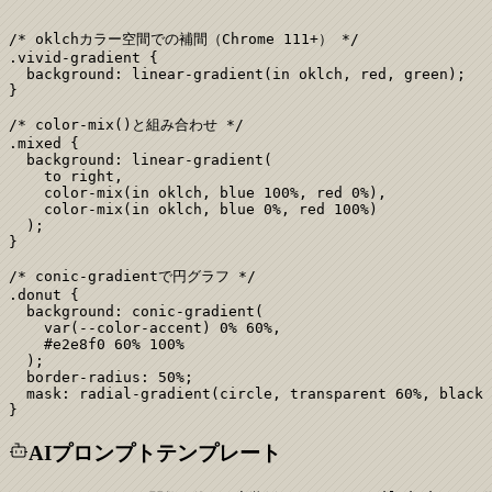
/* oklchカラー空間での補間（Chrome 111+） */

.vivid-gradient {

  background: linear-gradient(in oklch, red, green);

}

/* color-mix()と組み合わせ */

.mixed {

  background: linear-gradient(

    to right,

    color-mix(in oklch, blue 100%, red 0%),

    color-mix(in oklch, blue 0%, red 100%)

  );

}

/* conic-gradientで円グラフ */

.donut {

  background: conic-gradient(

    var(--color-accent) 0% 60%,

    #e2e8f0 60% 100%

  );

  border-radius: 50%;

  mask: radial-gradient(circle, transparent 60%, black 
}
AIプロンプトテンプレート