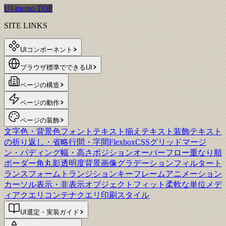
UI-memo TOP
SITE LINKS
UIコンポーネント
ブラウザ標準でできるUI
ページの構造
ページの動作
ページの装飾
文字色・背景色
フォント
テキスト揃え
テキスト装飾
テキスト
の折り返し・省略
行間・字間
Flexbox
CSSグリッド
マージ
ン・パディング
幅・高さ
ポジション
オーバーフロー
重なり順
ボーダー
角丸
影
透明度
背景画像
グラデーション
フィルター
ト
ランスフォーム
トランジション
キーフレームアニメーション
カーソル
表示・非表示
オブジェクトフィット
柔軟な単位
メデ
ィアクエリ
コンテナクエリ
印刷スタイル
UI選定・実装ガイド