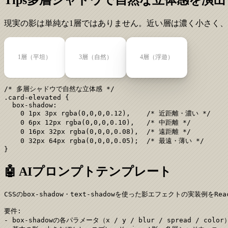
現実の影は単純な1層ではありません。近い層は濃く小さく
1層（平坦）
3層（自然）
4層（浮遊）
/* 多層シャドウで自然な立体感 */

.card-elevated {

  box-shadow:

    0 1px 3px rgba(0,0,0,0.12),    /* 近距離・濃い */

    0 6px 12px rgba(0,0,0,0.10),   /* 中距離 */

    0 16px 32px rgba(0,0,0,0.08),  /* 遠距離 */

    0 32px 64px rgba(0,0,0,0.05);  /* 最遠・薄い */

}
🤖 AIプロンプトテンプレート
CSSのbox-shadow・text-shadowを使った影エフェクトの実装例をReac
要件:

- box-shadowの各パラメータ（x / y / blur / spread / 