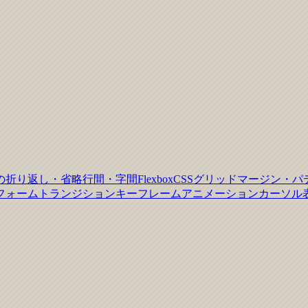
の折り返し・省略
行間・字間
Flexbox
CSSグリッド
マージン・パ
フォーム
トランジション
キーフレームアニメーション
カーソル