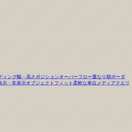
ディング
幅・高さ
ポジション
オーバーフロー
重なり順
ボーダ
表示・非表示
オブジェクトフィット
柔軟な単位
メディアクエリ