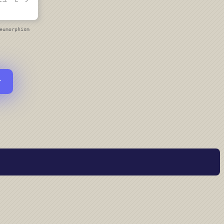
eumorphism
ン