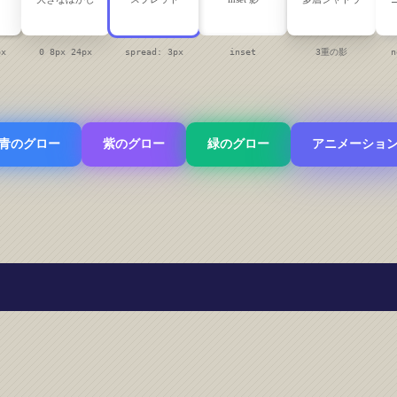
px
0 8px 24px
spread: 3px
inset
3重の影
n
青のグロー
紫のグロー
緑のグロー
アニメーショ