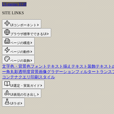
UI-memo TOP
SITE LINKS
UIコンポーネント
ブラウザ標準でできるUI
ページの構造
ページの動作
ページの装飾
文字色・背景色
フォント
テキスト揃え
テキスト装飾
テキスト
ー
角丸
影
透明度
背景画像
グラデーション
フィルター
トランス
コンテナクエリ
印刷スタイル
UI選定・実装ガイド
UI表現の引き出し
UIラボ