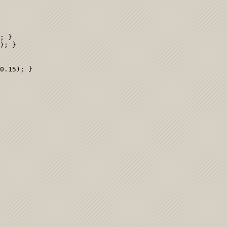
; }

); }

0.15); }
