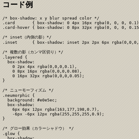
コード例
/* box-shadow: x y blur spread color */

.card       { box-shadow: 0 4px 16px rgba(0, 0, 0, 0.1)
.card-hover { box-shadow: 0 8px 32px rgba(0, 0, 0, 0.15
/* inset（内側の影）*/

.inset      { box-shadow: inset 2px 2px 6px rgba(0,0,0,
/* 複数の影（カンマ区切り）*/

.layered {

  box-shadow:

    0 2px 4px rgba(0,0,0,0.1),

    0 8px 16px rgba(0,0,0,0.08),

    0 16px 32px rgba(0,0,0,0.05);

}

/* ニューモーフィズム */

.neumorphic {

  background: #e0e5ec;

  box-shadow:

    6px 6px 12px rgba(163,177,198,0.7),

    -6px -6px 12px rgba(255,255,255,0.9);

}

/* グロー効果（カラーシャドウ） */

.glow {

  box-shadow:
