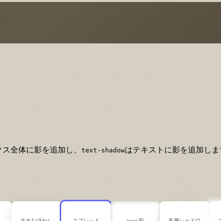
クス全体に影を追加し、
はテキストに影を追加しま
text-shadow
大きなぼかし
スプレッド
inset 影
多層シャドウ