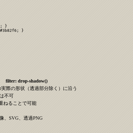
; }

#3b82f6; }

)
filter: drop-shadow()
VGの実際の形状（透過部分除く）に沿う
影は不可
を複数重ねることで可能
像、SVG、透過PNG