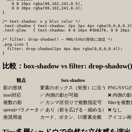
    0 0 10px rgba(99,102,241,0.5),

    0 0 30px rgba(99,102,241,0.3);

}

/* text-shadow: x y blur color */

.text-shadow { text-shadow: 2px 2px 4px rgba(0,0,0,0.3)
.text-glow   { text-shadow: 0 0 10px #3b82f6, 0 0 20px 
/* filter: drop-shadow() — PNG/SVGの形状に追従 */

.png-icon {

  filter: drop-shadow(2px 4px 8px rgba(0,0,0,0.4));

}
比較：box-shadow vs filter: drop-shadow(
観点
box-shadow
影の形状
要素のボックス（矩形）に沿う
PNG/S
inset対応
✅ 内側の影が可能
❌ 内側の
複数の影
✅ カンマ区切りで複数指定可
filter
spreadパラメータ
✅ あり（影を広げる・縮める）
❌ なし
推奨用途
カード、ボタン、UI要素全般
アイコン画
Tips
多層シャドウで自然な立体感を演出