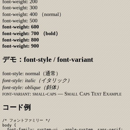
font-weight:
200
font-weight:
300
font-weight:
400
（normal）
font-weight:
500
font-weight:
600
font-weight:
700
（bold）
font-weight:
800
font-weight:
900
デモ：font-style / font-variant
font-style: normal（通常）
font-style: italic（イタリック）
font-style: oblique（斜体）
font-variant: small-caps — Small Caps Text Example
コード例
/* フォントファミリー */

body {

  font-family: system-ui, -apple-system, sans-serif;
