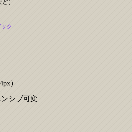
 など）
バック
24px）
— レスポンシブ可変