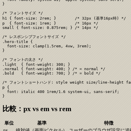
}

/* フォントサイズ */

h1 { font-size: 2rem; }        /* 32px (基準16px時) */

p  { font-size: 1rem; }        /* 16px */

small { font-size: 0.875rem; } /* 14px */

/* レスポンシブフォントサイズ */

.hero-title {

  font-size: clamp(1.5rem, 4vw, 3rem);

}

/* フォントの太さ */

.light  { font-weight: 300; }

.normal { font-weight: 400; } /* = normal */

.bold   { font-weight: 700; } /* = bold */

/* フォントショートハンド: style weight size/line-height fam
p {

  font: italic 400 1rem/1.6 system-ui, sans-serif;

}
比較：px vs em vs rem
単位
基準
特徴
px
絶対値（画面ピクセル）
ユーザーのブラウザ設定に追