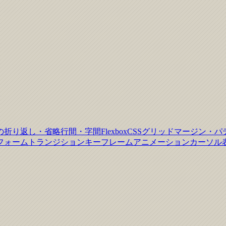
の折り返し・省略
行間・字間
Flexbox
CSSグリッド
マージン・パ
フォーム
トランジション
キーフレームアニメーション
カーソル