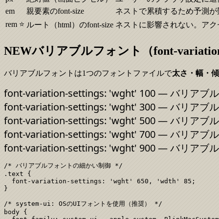
em
親要素のfont-size
ネストで累積するため予測が
rem ⭐
ルート（html）のfont-size
ネストに影響されない。アク
NEW
バリアブルフォント（font-variation-se
バリアブルフォントは1つのフォントファイルで
太さ・幅・傾
font-variation-settings: 'wght'
100
— バリアブ
font-variation-settings: 'wght'
300
— バリアブ
font-variation-settings: 'wght'
500
— バリアブ
font-variation-settings: 'wght'
700
— バリアブ
font-variation-settings: 'wght'
900
— バリアブ
/* バリアブルフォントの細かい制御 */

.text {

  font-variation-settings: 'wght' 650, 'wdth' 85;

}

/* system-ui: OSのUIフォントを使用（推奨） */

body {
