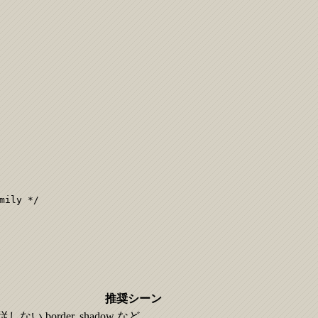
ily */

推奨シーン
従しない
border, shadow など