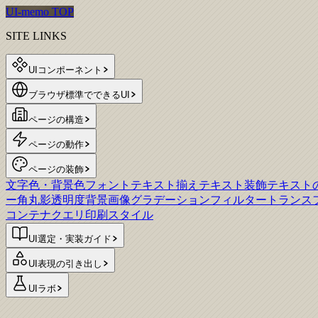
UI-memo TOP
SITE LINKS
UIコンポーネント
ブラウザ標準でできるUI
ページの構造
ページの動作
ページの装飾
文字色・背景色
フォント
テキスト揃え
テキスト装飾
テキスト
ー
角丸
影
透明度
背景画像
グラデーション
フィルター
トランス
コンテナクエリ
印刷スタイル
UI選定・実装ガイド
UI表現の引き出し
UIラボ