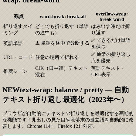
wrap: break-word
overflow-wrap:
観点
word-break: break-all
break-word
折り返すタイ
どこでも折り返す（単語
はみ出す時だけ折
ミング
の途中も）
り返す
✅ できるだけ単語
⚠️ 単語を途中で分断する
英語単語
を保つ
✅ 通常の折り返し
URL・コード
任意の場所で折れる
点を優先
CJK（日中韓）テキスト
英語テキスト・
推奨シーン
混在
URL表示
NEW
text-wrap: balance / pretty — 自動
テキスト折り返し最適化（2023年〜）
ブラウザが自動的にテキストの折り返しを最適化する画期的
な機能です！見出しの見た目や段落末の孤立語を自動的に改
善します。Chrome 114+、Firefox 121+対応。