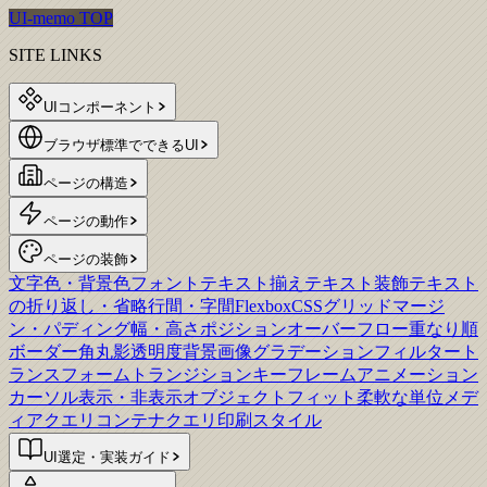
UI-memo TOP
SITE LINKS
UIコンポーネント
ブラウザ標準でできるUI
ページの構造
ページの動作
ページの装飾
文字色・背景色
フォント
テキスト揃え
テキスト装飾
テキスト
の折り返し・省略
行間・字間
Flexbox
CSSグリッド
マージ
ン・パディング
幅・高さ
ポジション
オーバーフロー
重なり順
ボーダー
角丸
影
透明度
背景画像
グラデーション
フィルター
ト
ランスフォーム
トランジション
キーフレームアニメーション
カーソル
表示・非表示
オブジェクトフィット
柔軟な単位
メデ
ィアクエリ
コンテナクエリ
印刷スタイル
UI選定・実装ガイド