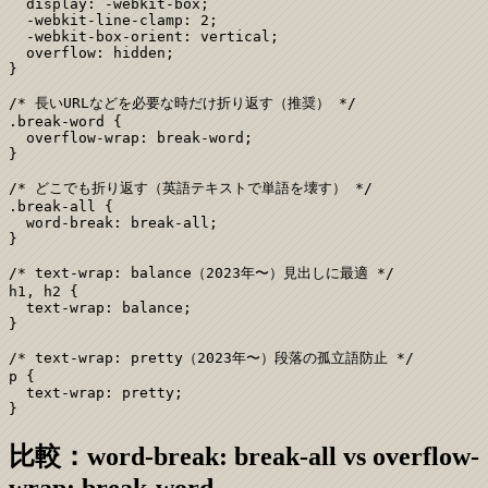
  display: -webkit-box;

  -webkit-line-clamp: 2;

  -webkit-box-orient: vertical;

  overflow: hidden;

}

/* 長いURLなどを必要な時だけ折り返す（推奨） */

.break-word {

  overflow-wrap: break-word;

}

/* どこでも折り返す（英語テキストで単語を壊す） */

.break-all {

  word-break: break-all;

}

/* text-wrap: balance（2023年〜）見出しに最適 */

h1, h2 {

  text-wrap: balance;

}

/* text-wrap: pretty（2023年〜）段落の孤立語防止 */

p {

  text-wrap: pretty;

}
比較：word-break: break-all vs overflow-