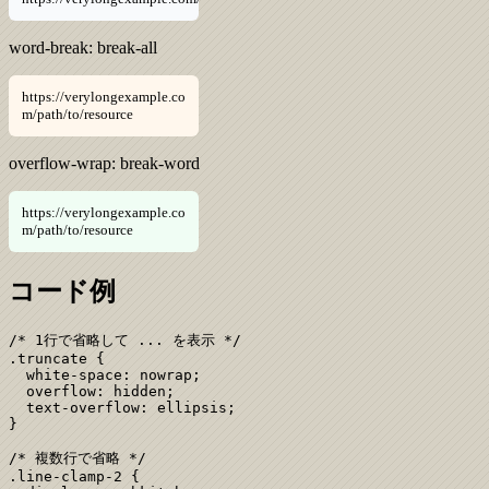
word-break: break-all
https://verylongexample.co
m/path/to/resource
overflow-wrap: break-word
https://verylongexample.co
m/path/to/resource
コード例
/* 1行で省略して ... を表示 */

.truncate {

  white-space: nowrap;

  overflow: hidden;

  text-overflow: ellipsis;

}

/* 複数行で省略 */

.line-clamp-2 {
