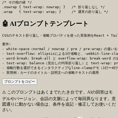
/* その他の値 */

.nowrap { text-wrap: nowrap; }   /* 折り返しなし */

.wrap   { text-wrap: wrap; }     /* 通常の折り返し */
🤖 AIプロンプトテンプレート
CSSのテキスト折り返し・省略プロパティを使った実装例をReact + Tail
要件:

- white-space（normal / nowrap / pre / pre-wrap）の
- text-overflow: ellipsisによる1行省略と、-webkit-line-
- word-break: break-all と overflow-wrap: break-
- text-wrap: balance（見出しの均等折り返し）と text-wrap: 
- 省略行数を選択できるインタラクティブなline-clampデモ（1行〜4行
- 実用例：カードのタイトル・説明文への省略テキストの適用
プロンプトをコピー
⚠️ このプロンプトはあくまでたたき台です。AIの回答はモ
デルやバージョン、会話の文脈によって毎回異なります。意
図通りに動かない場合は、条件を追記・修正してお使いくだ
さい。