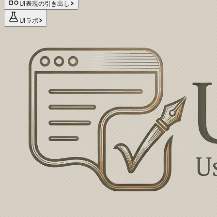
UI表現の引き出し
UIラボ